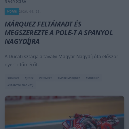
NAGYDÍJRA
MOTOR
2026. 04. 25.
MÁRQUEZ FELTÁMADT ÉS
MEGSZEREZTE A POLE-T A SPANYOL
NAGYDÍJRA
A Ducati sztárja a tavalyi Magyar Nagydíj óta először
nyert időmérőt.
#DUCATI
#JEREZ
#KIEMELT
#MARC MARQUEZ
#MOTOGP
#SPANYOL NAGYDÍJ