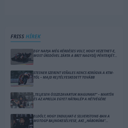
FRISS
HÍREK
EGY NAPJA MÉG KÉRDÉSES VOLT, HOGY VEZETHET-E,
MOST ŰRIDŐVEL ZÁRTA A BRIT NAGYDÍJ PÉNTEKJÉT
BEZZECCHI
STEINER SZERINT VIÑALES NINCS KIRÚGVA A KTM-
TŐL – MAJD REJTÉLYESKEDETT TOVÁBB
„TELJESEN ÖSSZEZAVARTUK MAGUNKAT” – MARTÍN
ÉS AZ APRILIA EGYET HÁTRALÉP A HÉTVÉGÉRE
ELDŐLT, HOGY INDULHAT-E SILVERSTONE-BAN A
MOTOGP BAJNOKESÉLYESE, AKI „HÁBORÚRA”
KÉSZÜL