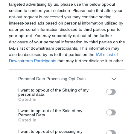
Marc Márquez ünnepli a pole-t:
targeted advertising by us, please use the below opt-out
section to confirm your selection. Please note that after your
opt-out request is processed you may continue seeing
interest-based ads based on personal information utilized by
MotoGP™🏁
@MotoGP
us or personal information disclosed to third parties prior to
your opt-out. You may separately opt-out of the further
Pole position 75 for @marcmarquez93
disclosure of your personal information by third parties on the
after a long wait 🙌#SpanishGP 🇪🇸
IAB’s list of downstream participants. This information may
also be disclosed by us to third parties on the
IAB’s List of
Downstream Participants
that may further disclose it to other
third parties.
Please note that this website/app uses one or more Google
Personal Data Processing Opt Outs
services and may gather and store information including but
▶
not limited to your visit or usage behaviour. You may click to
I want to opt-out of the Sharing of my
personal data.
grant or deny consent to Google and its third-party tags to
Opted In
use your data for below specified purposes in below Google
consent section.
I want to opt-out of the Sale of my
Personal Data.
Opted In
Megtekintés az X-en
I want to opt-out of processing my