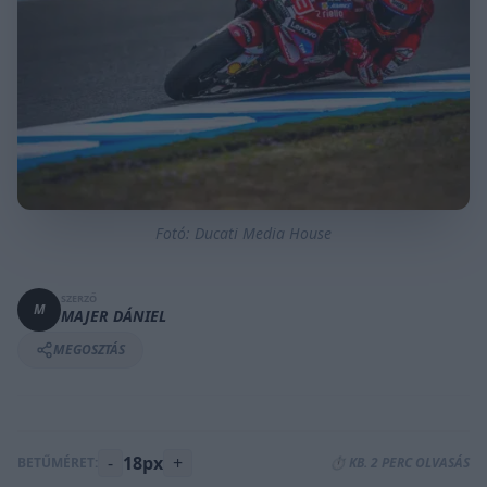
Fotó: Ducati Media House
SZERZŐ
M
MAJER DÁNIEL
MEGOSZTÁS
-
18px
+
BETŰMÉRET:
⏱️ KB. 2 PERC OLVASÁS