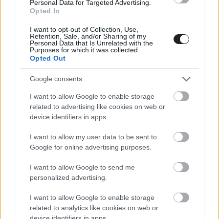
Personal Data for Targeted Advertising.
Opted In
A negyedik helyet Marco Bezecchi szerezte meg
I want to opt-out of Collection, Use,
Retention, Sale, and/or Sharing of my
az Apriliával, majd következett a tavalyi győztes,
Personal Data that Is Unrelated with the
Purposes for which it was collected.
a Q2-es
bukása
ellenére 5. időt motorozó Álex
Opted Out
Márquez. Az első tízet Acosta, Martín, Bastianini,
Google consents
Fernandez és Bagnaia tette teljessé, utóbbi
I want to allow Google to enable storage
tehát kilenc hellyel és több mint 2 másodperccel
related to advertising like cookies on web or
device identifiers in apps.
maradt el Márqueztől.
I want to allow my user data to be sent to
Google for online advertising purposes.
I want to allow Google to send me
personalized advertising.
I want to allow Google to enable storage
related to analytics like cookies on web or
device identifiers in apps.