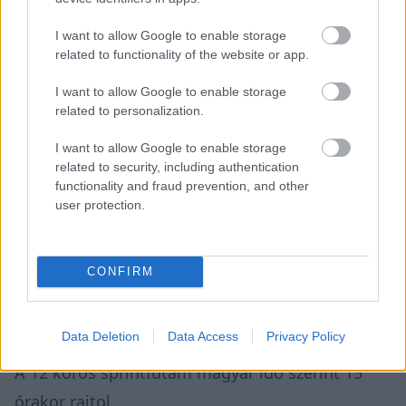
I want to allow Google to enable storage
related to functionality of the website or app.
I want to allow Google to enable storage
related to personalization.
I want to allow Google to enable storage
related to security, including authentication
Martín – aki négy perccel a Q2 vége előtt a
functionality and fraud prevention, and other
hétvége során már
harmadszor esett
– nem
user protection.
tarthatja majd meg a 7. pozíciót a vasárnapi
rajtrácson, mivel a nagydíjra három helyes
CONFIRM
rajtbüntetést kapott, amiért a pénteki edzés
végén akadályozta Álex Márquezt.
Data Deletion
Data Access
Privacy Policy
A 12 körös sprintfutam magyar idő szerint 15
órakor rajtol.