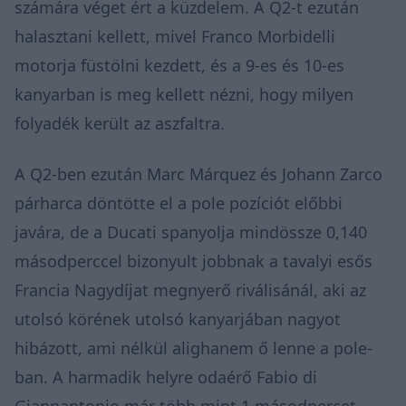
számára véget ért a küzdelem. A Q2-t ezután
halasztani kellett, mivel Franco Morbidelli
motorja
füstölni kezdett
, és a 9-es és 10-es
kanyarban is meg kellett nézni, hogy milyen
folyadék került az aszfaltra.
A Q2-ben ezután Marc Márquez és Johann Zarco
párharca döntötte el a pole pozíciót előbbi
javára, de a Ducati spanyolja mindössze 0,140
másodperccel bizonyult jobbnak a tavalyi esős
Francia Nagydíjat megnyerő riválisánál, aki az
utolsó körének utolsó kanyarjában
nagyot
hibázott
, ami nélkül alighanem ő lenne a pole-
ban. A harmadik helyre odaérő Fabio di
Giannantonio már több mint 1 másodpercet