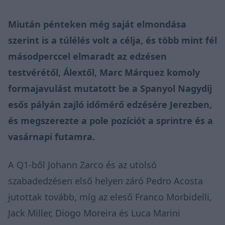
Miután pénteken még
saját elmondása
szerint
is a túlélés volt a célja, és több mint fél
másodperccel elmaradt az edzésen
testvérétől, Álextől, Marc Márquez komoly
formajavulást mutatott be a Spanyol Nagydíj
esős pályán zajló időmérő edzésére Jerezben,
és megszerezte a pole pozíciót a sprintre és a
vasárnapi futamra.
A Q1-ből Johann Zarco és az utolsó
szabadedzésen első helyen záró Pedro Acosta
jutottak tovább, míg az
eleső
Franco Morbidelli,
Jack Miller, Diogo Moreira és Luca Marini