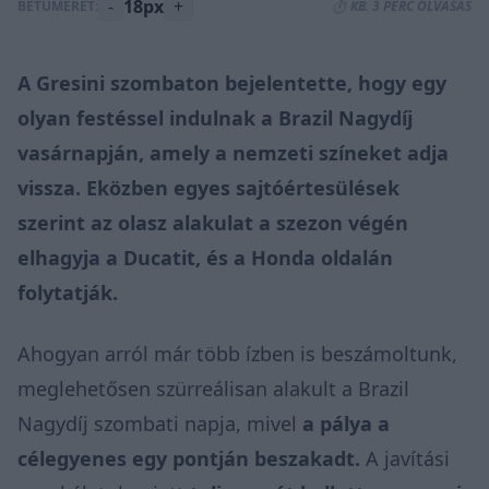
-
18px
+
BETŰMÉRET:
⏱️ KB. 3 PERC OLVASÁS
A Gresini szombaton bejelentette, hogy egy
olyan festéssel indulnak a Brazil Nagydíj
vasárnapján, amely a nemzeti színeket adja
vissza. Eközben egyes sajtóértesülések
szerint az olasz alakulat a szezon végén
elhagyja a Ducatit, és a Honda oldalán
folytatják.
Ahogyan arról már több ízben is beszámoltunk,
meglehetősen szürreálisan alakult a Brazil
Nagydíj szombati napja, mivel
a pálya a
célegyenes egy pontján beszakadt.
A javítási