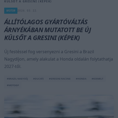
KÜLSŐT A GRESINI (KÉPEK)
MOTOR
2026. 03. 22.
ÁLLÍTÓLAGOS GYÁRTÓVÁLTÁS
ÁRNYÉKÁBAN MUTATOTT BE ÚJ
KÜLSŐT A GRESINI (KÉPEK)
Új festéssel fog versenyezni a Gresini a Brazil
Nagydíjon, amely alakulat a Honda oldalán folytathatja
2027-től.
#BRAZIL NAGYDÍJ
#DUCATI
#GRESINI RACING
#HONDA
#KIEMELT
#MOTOGP