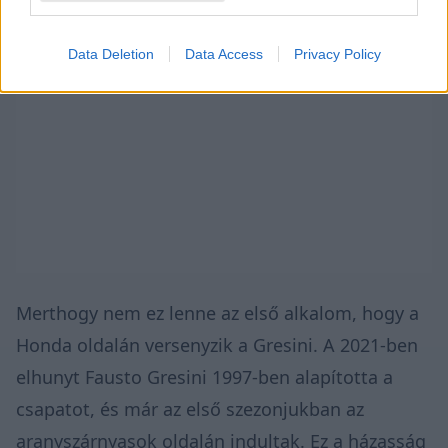
Data Deletion
Data Access
Privacy Policy
Merthogy nem ez lenne az első alkalom, hogy a
Honda oldalán versenyzik a Gresini. A 2021-ben
elhunyt Fausto Gresini 1997-ben alapította a
csapatot, és már az első szezonjukban az
aranyszárnyasok oldalán indultak. Ez a házasság