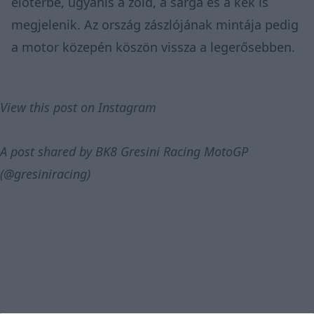
előtérbe, ugyanis a zöld, a sárga és a kék is
megjelenik. Az ország zászlójának mintája pedig
a motor közepén köszön vissza a legerősebben.
View this post on Instagram
A post shared by BK8 Gresini Racing MotoGP
(@gresiniracing)