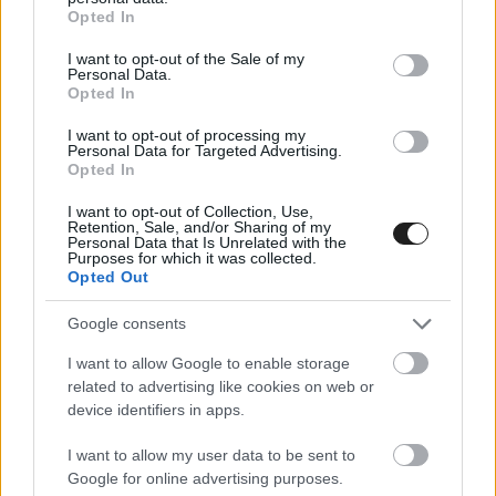
grant or deny consent to Google and its third-party tags to
Opted In
use your data for below specified purposes in below Google
consent section.
I want to opt-out of the Sale of my
Personal Data.
Opted In
I want to opt-out of processing my
A Gresini életében azonban nem ez volt az
Personal Data for Targeted Advertising.
Opted In
egyetlen komolyabb beszédtéma a szombati nap
folyamán. Ahogyan arról már több ízben is
I want to opt-out of Collection, Use,
Retention, Sale, and/or Sharing of my
Personal Data that Is Unrelated with the
cikkeztünk, teljes sorcsere jöhet az alakulatnál
Purposes for which it was collected.
Opted Out
2027-ben. Álex Márquez a hírek szerint
a KTM
gyári csapatát fogja erősíteni
, míg Fermín
Google consents
Aldeguer marad a Ducatinál, azonban áthelyezik
I want to allow Google to enable storage
related to advertising like cookies on web or
a VR46-hoz
.
A változások sorának pedig koránt
device identifiers in apps.
sincs vége.
I want to allow my user data to be sent to
Google for online advertising purposes.