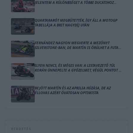
JELENTEM A KÜLÖNBSÉGET A TÖBBI DUCATIHOZ
KÉPEST
QUARTARARÓT MEGBÜTETTÉK, ÍGY ÁLL A MOTOGP
TABELLÁJA A BRIT NAGYDÍJ UTÁN
FERNÁNDEZ NAGYON MEGVERTE A MEZŐNYT
SILVERSTONE-BAN, DE MARTÍN IS ÖRÜLHET A FUTAM
UTÁN
ILYEN NINCS, ÉS MÉGIS VAN: A LISTAVEZETŐ TÚL
KORÁN ÜNNEPELTE A GYŐZELMET, VÉGÜL PONTOT IS
ALIG SZERZETT
BEJÖTT MARTÍN ÉS AZ APRILIA HÚZÁSA, DE AZ
ÉLLOVAS AZÉRT ÓVATOSAN OPTIMISTA
HIRDETÉS