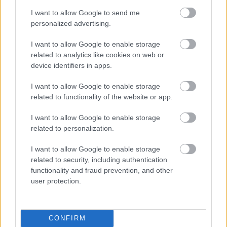
MOTOR
I want to allow Google to send me
Rossiék megkaphatták, amit
personalized advertising.
akartak: Aldeguer a VR46-hoz
kerülhet
I want to allow Google to enable storage
related to analytics like cookies on web or
device identifiers in apps.
A Gresini és a Ducati szerződése a szezon végén
I want to allow Google to enable storage
lejár, és jelen állás szerint nem is lesz folytatás. A
related to functionality of the website or app.
The Race
értesülései szerint
ugyanis a Nadia
I want to allow Google to enable storage
Padovani vezette alakulat átpártol a Hondához.
related to personalization.
A szaklap a saját forrásaik alapján arról számolt
I want to allow Google to enable storage
be, hogy a felek már közel vannak a
related to security, including authentication
megegyezéshez, ezzel pedig egy korábbi
functionality and fraud prevention, and other
user protection.
házasság születhet újjá.
CONFIRM