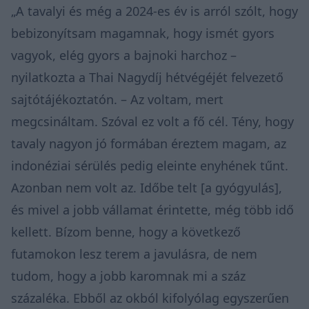
„A tavalyi és még a 2024-es év is arról szólt, hogy
bebizonyítsam magamnak, hogy ismét gyors
vagyok, elég gyors a bajnoki harchoz –
nyilatkozta a Thai Nagydíj hétvégéjét felvezető
sajtótájékoztatón
. – Az voltam, mert
megcsináltam. Szóval ez volt a fő cél. Tény, hogy
tavaly nagyon jó formában éreztem magam, az
indonéziai sérülés pedig eleinte enyhének tűnt.
Azonban nem volt az. Időbe telt [a gyógyulás],
és mivel a jobb vállamat érintette, még több idő
kellett. Bízom benne, hogy a következő
futamokon lesz terem a javulásra, de nem
tudom, hogy a jobb karomnak mi a száz
százaléka. Ebből az okból kifolyólag egyszerűen