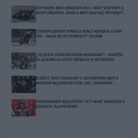
EGY NAPJA MÉG KÉRDÉSES VOLT, HOGY VEZETHET-E,
MOST ŰRIDŐVEL ZÁRTA A BRIT NAGYDÍJ PÉNTEKJÉT
BEZZECCHI
STEINER SZERINT VIÑALES NINCS KIRÚGVA A KTM-
TŐL – MAJD REJTÉLYESKEDETT TOVÁBB
„TELJESEN ÖSSZEZAVARTUK MAGUNKAT” – MARTÍN
ÉS AZ APRILIA EGYET HÁTRALÉP A HÉTVÉGÉRE
ELDŐLT, HOGY INDULHAT-E SILVERSTONE-BAN A
MOTOGP BAJNOKESÉLYESE, AKI „HÁBORÚRA”
KÉSZÜL
SOKATMONDÓ KIJELENTÉST TETT MARC MÁRQUEZ A
SÉRÜLÉSE ÁLLAPOTÁRÓL