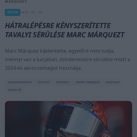
MÁRQUEZT
MOTOR
2026. 02. 26.
HÁTRALÉPÉSRE KÉNYSZERÍTETTE
TAVALYI SÉRÜLÉSE MARC MÁRQUEZT
Marc Márquez kijelentette, egyelőre nem tudja,
mennyi van a karjában, mindenesetre sérülése miatt a
2024-es aerocsomagot használja.
#AERODINAMIKA
#DUCATI
#KIEMELT
#MARC MARQUEZ
#MOTOGP
#SÉRÜLÉS