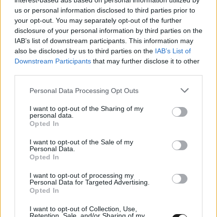
interest-based ads based on personal information utilized by
us or personal information disclosed to third parties prior to
your opt-out. You may separately opt-out of the further
disclosure of your personal information by third parties on the
IAB’s list of downstream participants. This information may
also be disclosed by us to third parties on the
IAB’s List of
Downstream Participants
that may further disclose it to other
third parties.
Please note that this website/app uses one or more Google
Personal Data Processing Opt Outs
services and may gather and store information including but
not limited to your visit or usage behaviour. You may click to
I want to opt-out of the Sharing of my
personal data.
grant or deny consent to Google and its third-party tags to
Opted In
use your data for below specified purposes in below Google
consent section.
I want to opt-out of the Sale of my
Personal Data.
Opted In
I want to opt-out of processing my
A 33. születésnapját bő két hete ünneplő
Personal Data for Targeted Advertising.
Opted In
motoros tavaly a Ducati 2025-ös aerodinamikai
csomagját választotta. Most viszont elárulta,
I want to opt-out of Collection, Use,
Retention, Sale, and/or Sharing of my