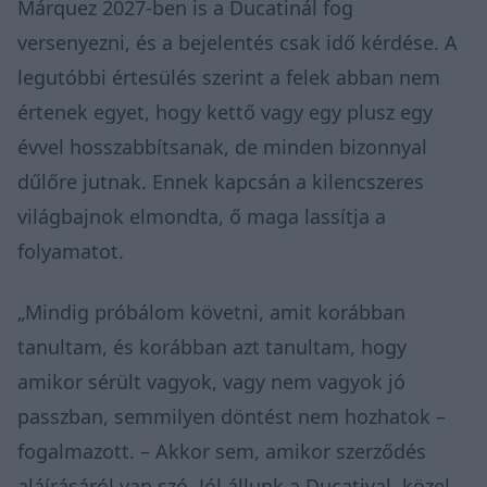
Márquez 2027-ben is a Ducatinál fog
versenyezni, és a bejelentés csak idő kérdése. A
legutóbbi értesülés szerint a felek abban nem
értenek egyet, hogy kettő vagy egy plusz egy
évvel hosszabbítsanak, de minden bizonnyal
dűlőre jutnak. Ennek kapcsán a kilencszeres
világbajnok elmondta, ő maga lassítja a
folyamatot.
„Mindig próbálom követni, amit korábban
tanultam, és korábban azt tanultam, hogy
amikor sérült vagyok, vagy nem vagyok jó
passzban, semmilyen döntést nem hozhatok –
fogalmazott. – Akkor sem, amikor szerződés
aláírásáról van szó. Jól állunk a Ducatival, közel