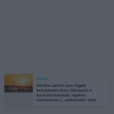
MOTOR
Főnöke szerint nem fogják
befolyásolni Marc Márquezt a
burirami bukások, egykori
márkatársa a „szokásosat” látta