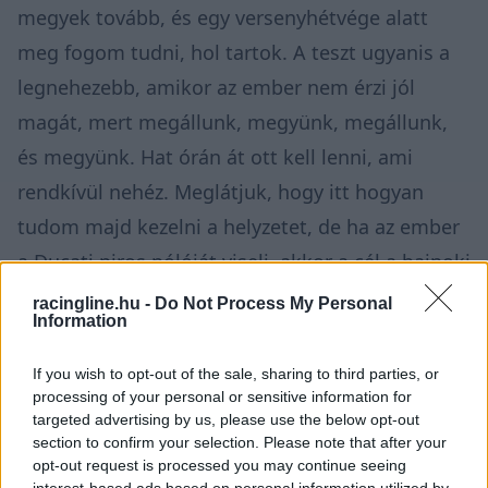
megyek tovább, és egy versenyhétvége alatt
meg fogom tudni, hol tartok. A teszt ugyanis a
legnehezebb, amikor az ember nem érzi jól
magát, mert megállunk, megyünk, megállunk,
és megyünk. Hat órán át ott kell lenni, ami
rendkívül nehéz. Meglátjuk, hogy itt hogyan
tudom majd kezelni a helyzetet, de ha az ember
a Ducati piros pólóját viseli, akkor a cél a bajnoki
harc.”
racingline.hu -
Do Not Process My Personal
Information
If you wish to opt-out of the sale, sharing to third parties, or
MOTOR
processing of your personal or sensitive information for
Egyhangú ítélet: a bukmékerek
szerint teljesen egyértelmű, hogy ki
targeted advertising by us, please use the below opt-out
lesz idén a MotoGP-bajnok
section to confirm your selection. Please note that after your
opt-out request is processed you may continue seeing