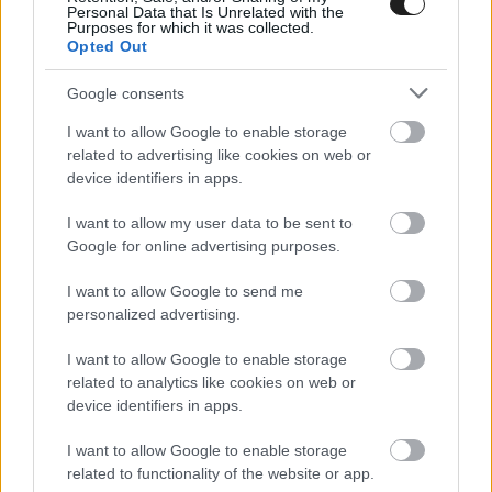
Personal Data that Is Unrelated with the
hogy ezen a téren vissza kellett lépnie, és a
Purposes for which it was collected.
Opted Out
2024-es mellett tette le a voksát. Ennek oka,
hogy sérülése egyelőre korlátozza őt, és a
Google consents
régebbi csomagot hatékonyabban tudja
I want to allow Google to enable storage
használni jelenlegi állapotában.
related to advertising like cookies on web or
device identifiers in apps.
„Az aerodinamika, az aerocsomag terén meg kell
I want to allow my user data to be sent to
Google for online advertising purposes.
találni, hogy melyik a legjobb az ember vezetési
stílusának, melyikkel teljesít jobban –
I want to allow Google to send me
personalized advertising.
magyarázta. – Az egyik oka az aerodinamika
területén tett visszalépésünknek, hogy jelenleg
I want to allow Google to enable storage
related to analytics like cookies on web or
nem tudok ugyanúgy vezetni, mint tavaly. A
device identifiers in apps.
2025-ös aerodinamika kicsit nehezebbé,
I want to allow Google to enable storage
fizikailag megterhelőbbé tette a motort.
related to functionality of the website or app.