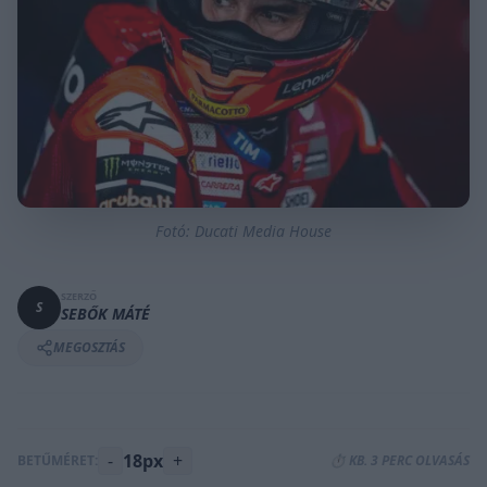
Fotó: Ducati Media House
SZERZŐ
S
SEBŐK MÁTÉ
MEGOSZTÁS
-
18px
+
BETŰMÉRET:
⏱️ KB. 3 PERC OLVASÁS