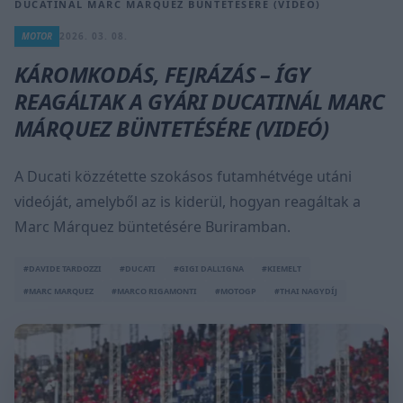
DUCATINÁL MARC MÁRQUEZ BÜNTETÉSÉRE (VIDEÓ)
MOTOR
2026. 03. 08.
KÁROMKODÁS, FEJRÁZÁS – ÍGY
REAGÁLTAK A GYÁRI DUCATINÁL MARC
MÁRQUEZ BÜNTETÉSÉRE (VIDEÓ)
A Ducati közzétette szokásos futamhétvége utáni
videóját, amelyből az is kiderül, hogyan reagáltak a
Marc Márquez büntetésére Buriramban.
#DAVIDE TARDOZZI
#DUCATI
#GIGI DALL'IGNA
#KIEMELT
#MARC MARQUEZ
#MARCO RIGAMONTI
#MOTOGP
#THAI NAGYDÍJ