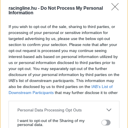
meg, így nem volt esélye visszaszerezni az első
racingline.hu -
Do Not Process My Personal
helyet, és meg kellett elégednie a másodikkal.
Information
If you wish to opt-out of the sale, sharing to third parties, or
A gyári Ducati garázsában némi káromkodás is
processing of your personal or sensitive information for
elhangzott, Tardozzi pedig látványosan rázta a
targeted advertising by us, please use the below opt-out
section to confirm your selection. Please note that after your
fejét. „A pályán maradt, nem ért hozzá” –
opt-out request is processed you may continue seeing
jelentette ki az olasz szakember. Márquez a parc
interest-based ads based on personal information utilized by
us or personal information disclosed to third parties prior to
fermében azzal kezdte, hogy „én voltam elöl”, és
your opt-out. You may separately opt-out of the further
Gigi Dall’Igna, a Ducati Corse általános
disclosure of your personal information by third parties on the
IAB’s list of downstream participants. This information may
igazgatója is a védelmére kelt. „Nem értél hozzá,
also be disclosed by us to third parties on the
IAB’s List of
és a pályán maradtál – fogalmazott, majd a
Downstream Participants
that may further disclose it to other
third parties.
spanyol motoros reakciója után folytatta. –
Please note that this website/app uses one or more Google
Personal Data Processing Opt Outs
Marc, ha kisodródtál volna, akkor igazuk lenne.
services and may gather and store information including but
Azonban belül maradtál. Megcsináltad az ívet, és
not limited to your visit or usage behaviour. You may click to
I want to opt-out of the Sharing of my
personal data.
grant or deny consent to Google and its third-party tags to