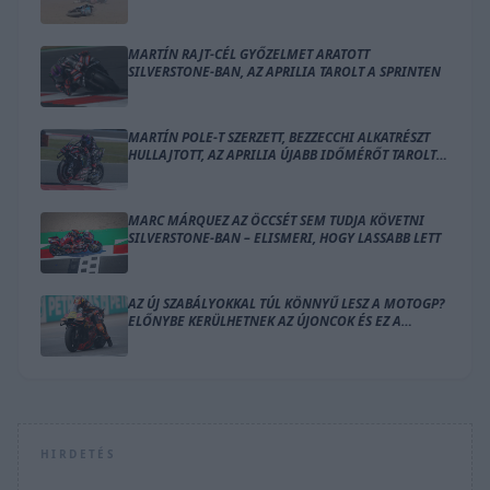
MARTÍN RAJT-CÉL GYŐZELMET ARATOTT
SILVERSTONE-BAN, AZ APRILIA TAROLT A SPRINTEN
MARTÍN POLE-T SZERZETT, BEZZECCHI ALKATRÉSZT
HULLAJTOTT, AZ APRILIA ÚJABB IDŐMÉRŐT TAROLT
LE SILVERSTONE-BAN
MARC MÁRQUEZ AZ ÖCCSÉT SEM TUDJA KÖVETNI
SILVERSTONE-BAN – ELISMERI, HOGY LASSABB LETT
AZ ÚJ SZABÁLYOKKAL TÚL KÖNNYŰ LESZ A MOTOGP?
ELŐNYBE KERÜLHETNEK AZ ÚJONCOK ÉS EZ A
GYÁRTÓ
HIRDETÉS