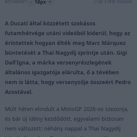
-
18px
+
BETŰMÉRET:
⏱️ KB. 3 PERC OLVASÁS
A Ducati által közzétett szokásos
futamhétvége utáni videóból kiderül, hogy az
érintettek hogyan élték meg Marc Márquez
büntetését a Thai Nagydíj sprintje után. Gigi
Dall’Igna, a márka versenyrészlegének
általános igazgatója elárulta, ő a tévében
nem is látta, hogy versenyzője összeért Pedro
Acostával.
Múlt héten elindult a MotoGP 2026-os szezonja,
és bár új idény kezdődött, egyvalami biztosan
nem változott: néhány nappal a Thai Nagydíj