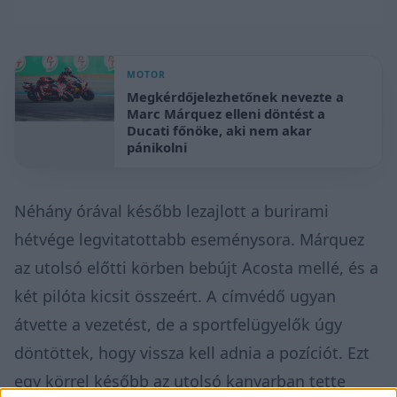
MOTOR
Megkérdőjelezhetőnek nevezte a
Marc Márquez elleni döntést a
Ducati főnöke, aki nem akar
pánikolni
Néhány órával később lezajlott a burirami
hétvége legvitatottabb eseménysora. Márquez
az utolsó előtti körben bebújt Acosta mellé, és a
két pilóta kicsit összeért. A címvédő ugyan
átvette a vezetést, de a sportfelügyelők úgy
döntöttek, hogy vissza kell adnia a pozíciót. Ezt
egy körrel később az utolsó kanyarban tette