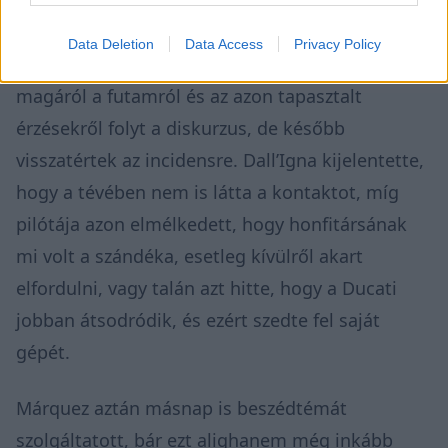
másodperccel büntették volna meg, mire
versenymérnöke, Marco Rigamonti
Data Deletion
Data Access
Privacy Policy
megnyugtatta, hogy mindent jól csinált. Ezután
magáról a futamról és az azon tapasztalt
érzésekről folyt a diskurzus, de később
visszatértek az incidensre. Dall’Igna kijelentette,
hogy a tévében nem is látta a kontaktot, míg
pilótája azon elmélkedett, hogy honfitársának
mi volt a szándéka, esetleg kívülről akart
elfordulni, vagy talán azt hitte, hogy a Ducati
jobban átsodródik, és ezért szedte fel saját
gépét.
Márquez aztán másnap is beszédtémát
szolgáltatott, bár ezt alighanem még inkább