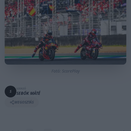
Fotó: ScorePlay
SZERZŐ
S
SEBŐK MÁTÉ
MEGOSZTÁS