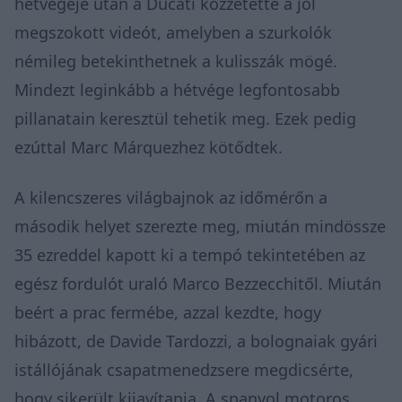
hétvégéje után a Ducati közzétette a jól
megszokott videót, amelyben a szurkolók
némileg betekinthetnek a kulisszák mögé.
Mindezt leginkább a hétvége legfontosabb
pillanatain keresztül tehetik meg. Ezek pedig
ezúttal Marc Márquezhez kötődtek.
A kilencszeres világbajnok az időmérőn a
második helyet szerezte meg, miután mindössze
35 ezreddel kapott ki a tempó tekintetében az
egész fordulót uraló Marco Bezzecchitől. Miután
beért a prac fermébe, azzal kezdte, hogy
hibázott, de Davide Tardozzi, a bolognaiak gyári
istállójának csapatmenedzsere megdicsérte,
hogy sikerült kijavítania. A spanyol motoros