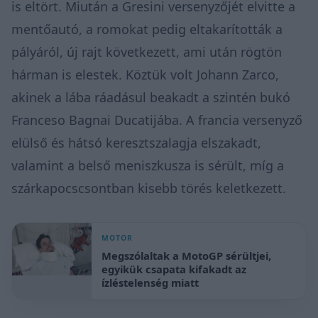
is eltört.
Miután a Gresini versenyzőjét elvitte a
mentőautó, a romokat pedig eltakarították a
pályáról, új rajt következett, ami után rögtön
hárman is elestek. Köztük volt Johann Zarco,
akinek a lába ráadásul beakadt a szintén bukó
Franceso Bagnai Ducatijába. A francia versenyző
elülső és hátsó keresztszalagja elszakadt,
valamint a belső meniszkusza is sérült, míg a
szárkapocscsontban kisebb törés keletkezett.
MOTOR
Megszólaltak a MotoGP sérültjei,
egyikük csapata kifakadt az
ízléstelenség miatt