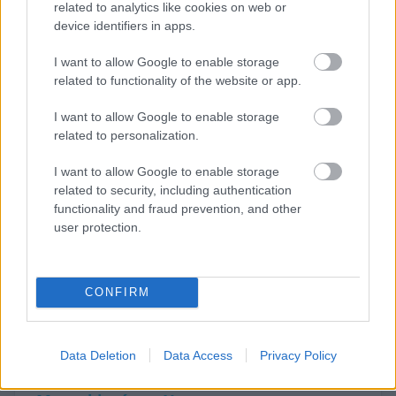
related to analytics like cookies on web or
device identifiers in apps.
TNT Sports Bikes
@bikesontnt
I want to allow Google to enable storage
A closer look at that massive turn 1 crash
related to functionality of the website or app.
from Binder and Mir 💥#MotoGP |
I want to allow Google to enable storage
#CatalanGP | Live on TNT Sports and HBO
related to personalization.
Max
I want to allow Google to enable storage
related to security, including authentication
functionality and fraud prevention, and other
user protection.
▶
CONFIRM
Data Deletion
Data Access
Privacy Policy