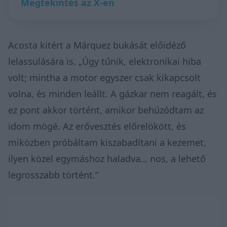
Megtekintés az X-en
Acosta kitért a Márquez bukását előidéző
lelassulására is. „Úgy tűnik, elektronikai hiba
volt; mintha a motor egyszer csak kikapcsolt
volna, és minden leállt. A gázkar nem reagált, és
ez pont akkor történt, amikor behúzódtam az
idom mögé. Az erővesztés előrelökött, és
miközben próbáltam kiszabadítani a kezemet,
ilyen közel egymáshoz haladva… nos, a lehető
legrosszabb történt.”