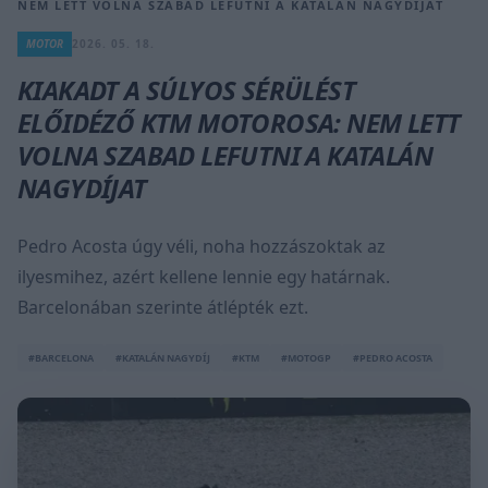
NEM LETT VOLNA SZABAD LEFUTNI A KATALÁN NAGYDÍJAT
MOTOR
2026. 05. 18.
KIAKADT A SÚLYOS SÉRÜLÉST
ELŐIDÉZŐ KTM MOTOROSA: NEM LETT
VOLNA SZABAD LEFUTNI A KATALÁN
NAGYDÍJAT
Pedro Acosta úgy véli, noha hozzászoktak az
ilyesmihez, azért kellene lennie egy határnak.
Barcelonában szerinte átlépték ezt.
#BARCELONA
#KATALÁN NAGYDÍJ
#KTM
#MOTOGP
#PEDRO ACOSTA