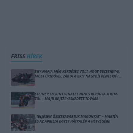
FRISS
HÍREK
EGY NAPJA MÉG KÉRDÉSES VOLT, HOGY VEZETHET-E,
MOST ŰRIDŐVEL ZÁRTA A BRIT NAGYDÍJ PÉNTEKJÉT
BEZZECCHI
STEINER SZERINT VIÑALES NINCS KIRÚGVA A KTM-
TŐL – MAJD REJTÉLYESKEDETT TOVÁBB
„TELJESEN ÖSSZEZAVARTUK MAGUNKAT” – MARTÍN
ÉS AZ APRILIA EGYET HÁTRALÉP A HÉTVÉGÉRE