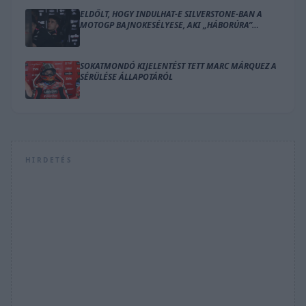
ELDŐLT, HOGY INDULHAT-E SILVERSTONE-BAN A
MOTOGP BAJNOKESÉLYESE, AKI „HÁBORÚRA”
KÉSZÜL
SOKATMONDÓ KIJELENTÉST TETT MARC MÁRQUEZ A
SÉRÜLÉSE ÁLLAPOTÁRÓL
HIRDETÉS