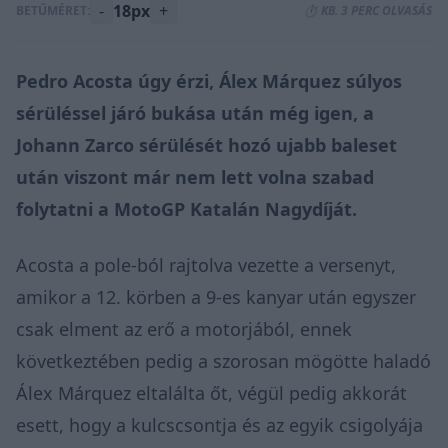
-
18px
+
BETŰMÉRET:
⏱️ KB. 3 PERC OLVASÁS
Pedro Acosta úgy érzi, Álex Márquez súlyos
sérüléssel járó bukása után még igen, a
Johann Zarco sérülését hozó ujabb baleset
után viszont már nem lett volna szabad
folytatni a MotoGP
Katalán Nagydíját.
Acosta a pole-ból rajtolva vezette a versenyt,
amikor a 12. körben a 9-es kanyar után egyszer
csak elment az erő a motorjából, ennek
következtében pedig a szorosan mögötte haladó
Álex Márquez eltalálta őt, végül pedig
akkorát
esett, hogy a kulcscsontja és az egyik csigolyája