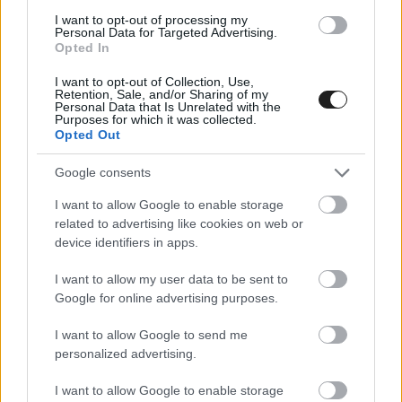
fontosabb kell legyen a show-nál.”
I want to opt-out of processing my
Personal Data for Targeted Advertising.
A tömegbukás, ami után Acosta már nem
Opted In
folytatta volna a versenyt:
I want to opt-out of Collection, Use,
Retention, Sale, and/or Sharing of my
Personal Data that Is Unrelated with the
Purposes for which it was collected.
Opted Out
Google consents
I want to allow Google to enable storage
related to advertising like cookies on web or
device identifiers in apps.
I want to allow my user data to be sent to
Google for online advertising purposes.
I want to allow Google to send me
personalized advertising.
I want to allow Google to enable storage