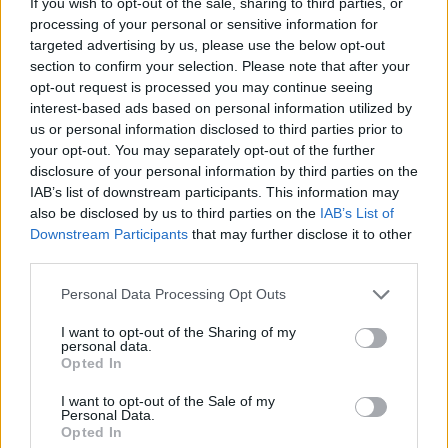
televíziónak, majd kifejtette, nem érti a
If you wish to opt-out of the sale, sharing to third parties, or
processing of your personal or sensitive information for
versenyirányítás döntését. – Nem ez a világ
targeted advertising by us, please use the below opt-out
legjobb érzése. Amikor valami olyan történik,
section to confirm your selection. Please note that after your
opt-out request is processed you may continue seeing
mint ma, akkor tényleg szörnyű, hogy úgy
interest-based ads based on personal information utilized by
teszünk, mintha semmi sem történt volna, és
us or personal information disclosed to third parties prior to
your opt-out. You may separately opt-out of the further
ugyanúgy visszamegyünk a pályára. Még
disclosure of your personal information by third parties on the
MotoGP-versenyzőként is úgy, hogy már
IAB’s list of downstream participants. This information may
also be disclosed by us to third parties on the
IAB’s List of
hozzászoktunk az ilyen dolgokhoz. Megértem,
Downstream Participants
that may further disclose it to other
hogy egy piros zászló után újra pályára kell
third parties.
mennünk, de a második után… Nem igazán
Please note that this website/app uses one or more Google
Personal Data Processing Opt Outs
services and may gather and store information including but
értek egyet azzal, hogy két piros zászló után
not limited to your visit or usage behaviour. You may click to
I want to opt-out of the Sharing of my
personal data.
ismét versenyezzünk. Ha ugyanazon a futamon
grant or deny consent to Google and its third-party tags to
Opted In
use your data for below specified purposes in below Google
már két komoly baleset történt, szerintem nincs
consent section.
I want to opt-out of the Sale of my
sok értelme újra kimenni. Az emberek egészsége
Personal Data.
Opted In