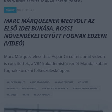
NÖVENDÉKEI EGYÜTT FOGNAK EDZENI (VIDEÓ)
MOTOR
2026. 01. 25.
MARC MÁRQUEZNEK MEGVOLT AZ
ELSŐ IDEI BUKÁSA, ROSSI
NÖVENDÉKEI EGYÜTT FOGNAK EDZENI
(VIDEÓ)
Marc Márquez elesett az Aspar Circuiten, amit videón
is rögzítettek, a VR46 akadémistái ismét Mandalikában
fognak körözni felkészülésképpen.
#ALEX MARQUEZ
#ANDREA MIGNO
#ASPAR CIRCUIT
#DUCATI
#FABIO DI GIANNANTONIO
#FRANCESCO BAGNAIA
#FRANCO MORBIDELLI
#KIEMELT
#KTM
#LUCA MARINI