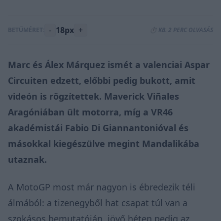
-
18px
+
BETŰMÉRET:
⏱️ KB. 2 PERC OLVASÁS
Marc és Álex Márquez ismét a valenciai Aspar
Circuiten edzett, előbbi pedig bukott, amit
videón is rögzítettek. Maverick Viñales
Aragóniában ült motorra, míg a VR46
akadémistái Fabio Di Giannantonióval és
másokkal kiegészülve megint Mandalikába
utaznak.
A MotoGP most már nagyon is ébredezik téli
álmából: a tizenegyből hat csapat túl van a
szokásos bemutatóján, jövő héten pedig az