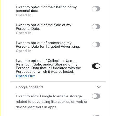
services and may gather and store information including but
not limited to your visit or usage behaviour. You may click to
I want to opt-out of the Sharing of my
personal data.
grant or deny consent to Google and its third-party tags to
Opted In
use your data for below specified purposes in below Google
consent section.
I want to opt-out of the Sale of my
Personal Data.
Opted In
I want to opt-out of processing my
Personal Data for Targeted Advertising.
Megtekintés az X-en
Opted In
I want to opt-out of Collection, Use,
Retention, Sale, and/or Sharing of my
Personal Data that Is Unrelated with the
Purposes for which it was collected.
Opted Out
Google consents
I want to allow Google to enable storage
related to advertising like cookies on web or
device identifiers in apps.