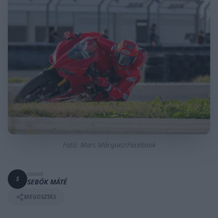
Fotó: Marc Márquez/Facebook
SZERZŐ
S
SEBŐK MÁTÉ
MEGOSZTÁS