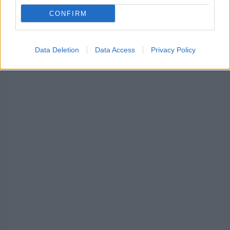
MOTOR
CONFIRM
Bulega bukással és első hellyel
indította az évet a különleges
„vendéggel” lezajlott tesztnapon
Data Deletion
Data Access
Privacy Policy