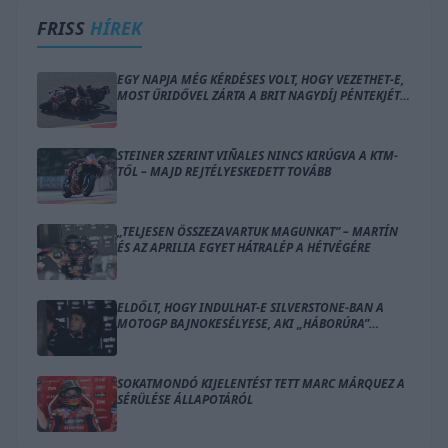
FRISS
HÍREK
EGY NAPJA MÉG KÉRDÉSES VOLT, HOGY VEZETHET-E,
MOST ŰRIDŐVEL ZÁRTA A BRIT NAGYDÍJ PÉNTEKJÉT
BEZZECCHI
STEINER SZERINT VIÑALES NINCS KIRÚGVA A KTM-
TŐL – MAJD REJTÉLYESKEDETT TOVÁBB
„TELJESEN ÖSSZEZAVARTUK MAGUNKAT” – MARTÍN
ÉS AZ APRILIA EGYET HÁTRALÉP A HÉTVÉGÉRE
ELDŐLT, HOGY INDULHAT-E SILVERSTONE-BAN A
MOTOGP BAJNOKESÉLYESE, AKI „HÁBORÚRA”
KÉSZÜL
SOKATMONDÓ KIJELENTÉST TETT MARC MÁRQUEZ A
SÉRÜLÉSE ÁLLAPOTÁRÓL