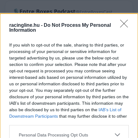
🎙️Entre Boxes Podcast
@EntreBoxesCast
Caída de Marc Márquez en el Aspar Circuit
racingline.hu -
Do Not Process My Personal
hoy 🚨
Information
If you wish to opt-out of the sale, sharing to third parties, or
🎥 /46800x
processing of your personal or sensitive information for
targeted advertising by us, please use the below opt-out
section to confirm your selection. Please note that after your
opt-out request is processed you may continue seeing
interest-based ads based on personal information utilized by
us or personal information disclosed to third parties prior to
your opt-out. You may separately opt-out of the further
disclosure of your personal information by third parties on the
IAB’s list of downstream participants. This information may
also be disclosed by us to third parties on the
IAB’s List of
Downstream Participants
that may further disclose it to other
third parties.
▶
Please note that this website/app uses one or more Google
Personal Data Processing Opt Outs