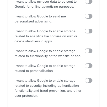
I want to allow my user data to be sent to
Google for online advertising purposes.
I want to allow Google to send me
personalized advertising.
I want to allow Google to enable storage
related to analytics like cookies on web or
A két Márquez mellett más pilóták is
device identifiers in apps.
megjelentek különböző pályákon. Ahogyan arról
I want to allow Google to enable storage
mi is beszámoltunk, Enea Bastianini egy Ducati
related to functionality of the website or app.
Panigale V4S-t hajtott a Superbike-
I want to allow Google to enable storage
világbajnokság jerezi tesztjén. Csapattársa,
related to personalization.
Maverick Viñales szintén aktív volt, hiszen egy
I want to allow Google to enable storage
related to security, including authentication
utcai KTM 990R-t vezetett a MotorLand
functionality and fraud prevention, and other
Aragónon.
user protection.