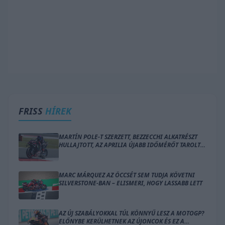
FRISS
HÍREK
MARTÍN POLE-T SZERZETT, BEZZECCHI ALKATRÉSZT
HULLAJTOTT, AZ APRILIA ÚJABB IDŐMÉRŐT TAROLT
LE SILVERSTONE-BAN
MARC MÁRQUEZ AZ ÖCCSÉT SEM TUDJA KÖVETNI
SILVERSTONE-BAN – ELISMERI, HOGY LASSABB LETT
AZ ÚJ SZABÁLYOKKAL TÚL KÖNNYŰ LESZ A MOTOGP?
ELŐNYBE KERÜLHETNEK AZ ÚJONCOK ÉS EZ A