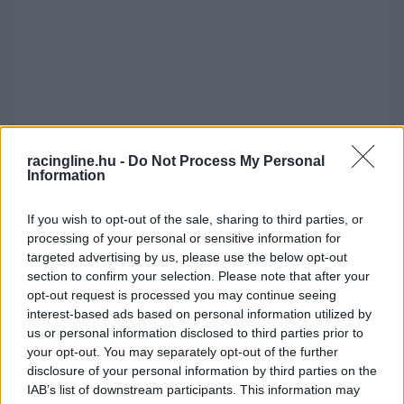
racingline.hu -
Do Not Process My Personal
Information
If you wish to opt-out of the sale, sharing to third parties, or
processing of your personal or sensitive information for
targeted advertising by us, please use the below opt-out
Az 5. körben Baldassarri Alex Lowest is
section to confirm your selection. Please note that after your
opt-out request is processed you may continue seeing
meglőzte, ezzel pedig már a dobogós helyeken
interest-based ads based on personal information utilized by
haladt. Eközben Axel Bassaninak kellett
us or personal information disclosed to third parties prior to
your opt-out. You may separately opt-out of the further
visszaengednie Sam Lowest, miután
disclosure of your personal information by third parties on the
keményebben gyűrte le a Marc VDS motorosát.
IAB’s list of downstream participants. This information may