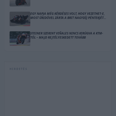
GYÁRTÓ
EGY NAPJA MÉG KÉRDÉSES VOLT, HOGY VEZETHET-E,
MOST ŰRIDŐVEL ZÁRTA A BRIT NAGYDÍJ PÉNTEKJÉT
BEZZECCHI
STEINER SZERINT VIÑALES NINCS KIRÚGVA A KTM-
TŐL – MAJD REJTÉLYESKEDETT TOVÁBB
HIRDETÉS