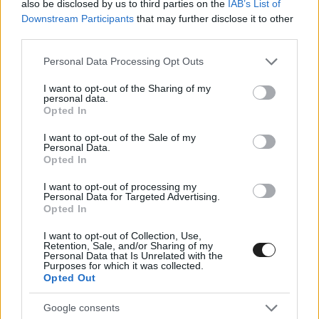
also be disclosed by us to third parties on the
IAB’s List of
Egy körrel később az olasz meg tudta előzni a
Downstream Participants
that may further disclose it to other
third parties.
britet, majd a verseny derekához közeledve a két
Bimota-pilóta is helyet cserélt.
Please note that this website/app uses one or more Google
Personal Data Processing Opt Outs
services and may gather and store information including but
not limited to your visit or usage behaviour. You may click to
I want to opt-out of the Sharing of my
personal data.
grant or deny consent to Google and its third-party tags to
Opted In
WorldSBK
use your data for below specified purposes in below Google
@WorldSBK
consent section.
I want to opt-out of the Sale of my
WHAT AN EFFORT from @7balda 🔥
Personal Data.
Opted In
Italian rider is now up in the podium spots
I want to opt-out of processing my
Personal Data for Targeted Advertising.
🏆#AustralianWorldSBK 🇦🇺
Opted In
I want to opt-out of Collection, Use,
Retention, Sale, and/or Sharing of my
Personal Data that Is Unrelated with the
Purposes for which it was collected.
Opted Out
Google consents
▶