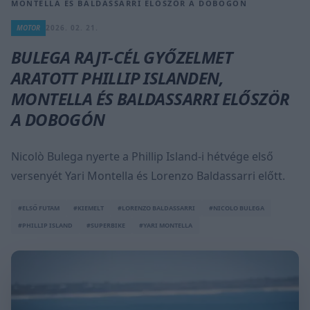
MONTELLA ÉS BALDASSARRI ELŐSZÖR A DOBOGÓN
MOTOR
2026. 02. 21.
BULEGA RAJT-CÉL GYŐZELMET
ARATOTT PHILLIP ISLANDEN,
MONTELLA ÉS BALDASSARRI ELŐSZÖR
A DOBOGÓN
Nicolò Bulega nyerte a Phillip Island-i hétvége első
versenyét Yari Montella és Lorenzo Baldassarri előtt.
#ELSŐ FUTAM
#KIEMELT
#LORENZO BALDASSARRI
#NICOLO BULEGA
#PHILLIP ISLAND
#SUPERBIKE
#YARI MONTELLA