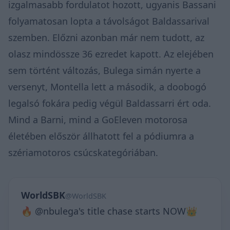
izgalmasabb fordulatot hozott, ugyanis Bassani
folyamatosan lopta a távolságot Baldassarival
szemben. Előzni azonban már nem tudott, az
olasz mindössze 36 ezredet kapott. Az elejében
sem történt változás, Bulega simán nyerte a
versenyt, Montella lett a második, a doobogó
legalsó fokára pedig végül Baldassarri ért oda.
Mind a Barni, mind a GoEleven motorosa
életében először állhatott fel a pódiumra a
szériamotoros csúcskategóriában.
WorldSBK
@WorldSBK
🔥 @nbulega's title chase starts NOW👑