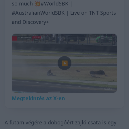
so much 💥#WorldSBK |
#AustralianWorldSBK | Live on TNT Sports
and Discovery+
▶
Megtekintés az X-en
A futam végére a dobogóért zajló csata is egy