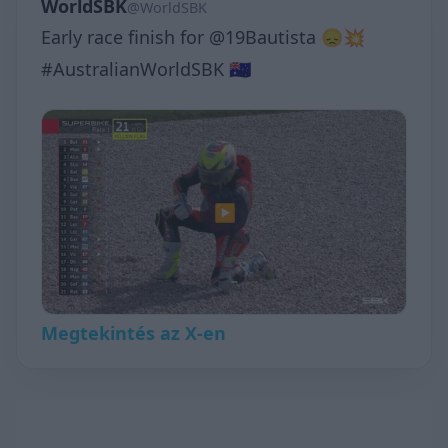
WorldSBK
@WorldSBK
Early race finish for @19Bautista 😞💥
#AustralianWorldSBK 🇦🇺
▶
Megtekintés az X-en