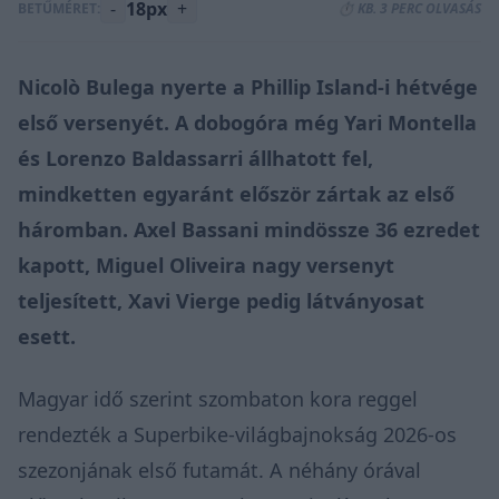
-
18px
+
BETŰMÉRET:
⏱️ KB. 3 PERC OLVASÁS
Nicolò Bulega nyerte a Phillip Island-i hétvége
első versenyét. A dobogóra még Yari Montella
és Lorenzo Baldassarri állhatott fel,
mindketten egyaránt először zártak az első
háromban. Axel Bassani mindössze 36 ezredet
kapott, Miguel Oliveira nagy versenyt
teljesített, Xavi Vierge pedig látványosat
esett.
Magyar idő szerint szombaton kora reggel
rendezték a Superbike-világbajnokság 2026-os
szezonjának első futamát. A néhány órával