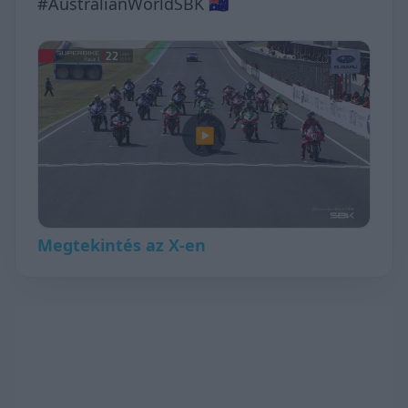
#AustralianWorldSBK 🇦🇺
▶
Megtekintés az X-en