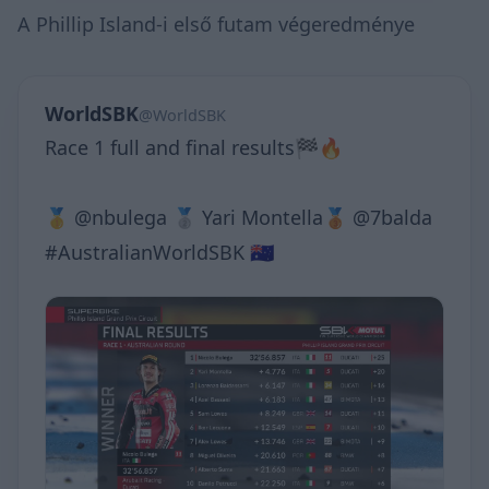
A Phillip Island-i első futam végeredménye
WorldSBK
@WorldSBK
Race 1 full and final results🏁🔥
🥇 @nbulega 🥈 Yari Montella🥉 @7balda
#AustralianWorldSBK 🇦🇺