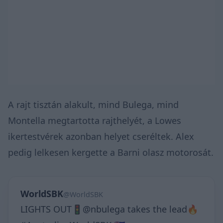
A rajt tisztán alakult, mind Bulega, mind
Montella megtartotta rajthelyét, a Lowes
ikertestvérek azonban helyet cseréltek. Alex
pedig lelkesen kergette a Barni olasz motorosát.
WorldSBK
@WorldSBK
LIGHTS OUT🚦@nbulega takes the lead🔥