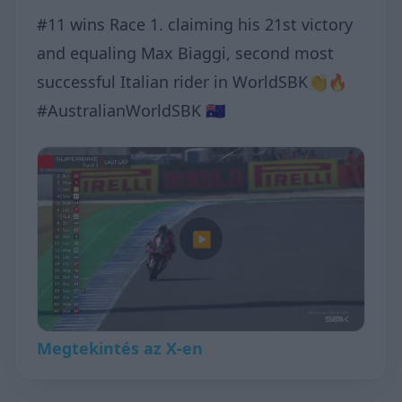
#11 wins Race 1. claiming his 21st victory
and equaling Max Biaggi, second most
successful Italian rider in WorldSBK👏🔥
#AustralianWorldSBK 🇦🇺
▶
Megtekintés az X-en