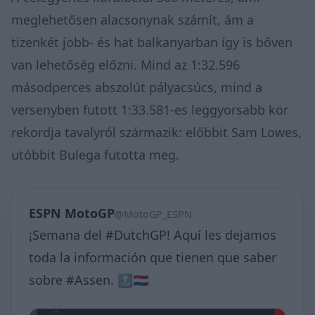
meglehetősen alacsonynak számít, ám a
tizenkét jobb- és hat balkanyarban így is bőven
van lehetőség előzni. Mind az 1:32.596
másodperces abszolút pályacsúcs, mind a
versenyben futott 1:33.581-es leggyorsabb kör
rekordja tavalyról származik: előbbit Sam Lowes,
utóbbit Bulega futotta meg.
ESPN MotoGP
@MotoGP_ESPN
¡Semana del #DutchGP! Aquí les dejamos
toda la información que tienen que saber
sobre #Assen. 🔝🇳🇱