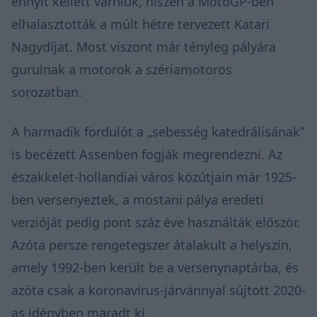
ennyit kellett várniuk, hiszen a MotoGP-ben
elhalasztották a múlt hétre tervezett Katari
Nagydíjat. Most viszont már tényleg pályára
gurulnak a motorok a szériamotoros
sorozatban.
A harmadik fordulót a „sebesség katedrálisának”
is becézett Assenben fogják megrendezni. Az
északkelet-hollandiai város közútjain már 1925-
ben versenyeztek, a mostani pálya eredeti
verzióját pedig pont száz éve használták először.
Azóta persze rengetegszer átalakult a helyszín,
amely 1992-ben került be a versenynaptárba, és
azóta csak a koronavírus-járvánnyal sújtott 2020-
as idényben maradt ki.