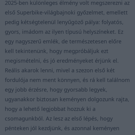
2025-ben különleges élmény volt megszerezni az
első Superbike-világbajnoki győzelmet, emellett
pedig kétségtelenül lenyűgöző pálya: folyatós,
gyors, imádom az ilyen típusú helyszíneket. Ez
egy nagyszerű emlék, de természetesen előre
kell tekintenünk, hogy megpróbáljuk ezt
megismételni, és jó eredményeket érjünk el.
Reális akarok lenni, mivel a szezon első két
fordulója nem ment könnyen, és rá kell találnom
egy jobb érzésre, hogy gyorsabb legyek,
ugyanakkor biztosan keményen dolgozunk rajta,
hogy a lehető legjobbat hozzuk ki a
csomagunkból. Az lesz az első lépés, hogy
pénteken jól kezdjünk, és azonnal keményen