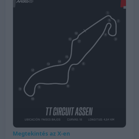
Megtekintés az X-en