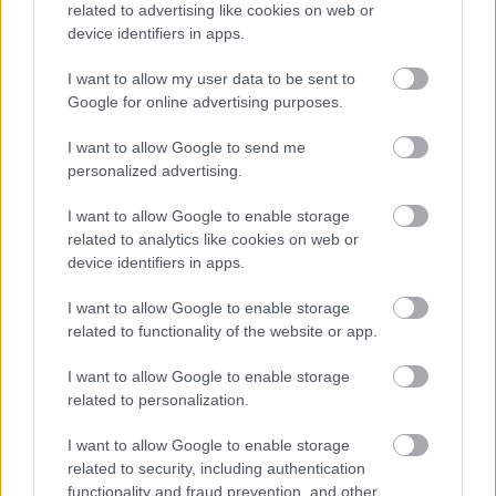
hiszen ha mindhárom felvonást megnyeri, akkor
related to advertising like cookies on web or
device identifiers in apps.
utoléri a 2024-ben és 2025-ben is 13-ig jutó
I want to allow my user data to be sent to
Toprak Razgatlıoğlut a sorozatban elért sikerek
Google for online advertising purposes.
számában. Ha pedig ehhez a szombati Superpole
I want to allow Google to send me
megnyerését is hozzáteszi, akkor továbbra is
personalized advertising.
elmondhatja magáról, hogy a tétre menő
I want to allow Google to enable storage
pályaeseményeken idén még senki nem győzte
related to analytics like cookies on web or
őt le.
device identifiers in apps.
I want to allow Google to enable storage
Hogy ki tudja őt megszorítani? Nos,
related to functionality of the website or app.
Portimãóban csapattársa, Iker Lecuona volt
I want to allow Google to enable storage
hozzá a legközelebb, de valójában neki sem volt
related to personalization.
sansza. A Ducati háza tájáról rajta kívül a Barni
I want to allow Google to enable storage
egyik pilótája produkált biztató tempót, ám nem
related to security, including authentication
functionality and fraud prevention, and other