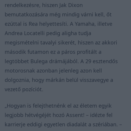
rendelkezésre, hiszen Jak Dixon
bemutatkozására még mindig várni kell, őt
ezúttal is Rea helyettesíti. A Yamaha, illetve
Andrea Locatelli pedig aligha tudja
megismételni tavalyi sikerét, hiszen az akkori
második futamon ez a páros profitált a
legtöbbet Bulega drámájából. A 29 esztendős
motorosnak azonban jelenleg azon kell
dolgoznia, hogy márkán belül visszavegye a
vezető pozíciót.
„
Hogyan is felejthetnénk el az életem egyik
legjobb hétvégéjét hozó Assent! –
idézte fel
karrierje eddigi egyetlen diadalát a szériában. –