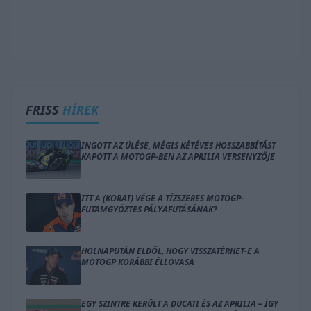
FRISS
HÍREK
INGOTT AZ ÜLÉSE, MÉGIS KÉTÉVES HOSSZABBÍTÁST
KAPOTT A MOTOGP-BEN AZ APRILIA VERSENYZŐJE
ITT A (KORAI) VÉGE A TÍZSZERES MOTOGP-
FUTAMGYŐZTES PÁLYAFUTÁSÁNAK?
HOLNAPUTÁN ELDŐL, HOGY VISSZATÉRHET-E A
MOTOGP KORÁBBI ÉLLOVASA
EGY SZINTRE KERÜLT A DUCATI ÉS AZ APRILIA – ÍGY