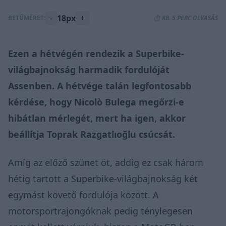
-
18px
+
BETŰMÉRET:
⏱️ KB. 5 PERC OLVASÁS
Ezen a hétvégén rendezik a Superbike-
világbajnokság harmadik fordulóját
Assenben. A hétvége talán legfontosabb
kérdése, hogy Nicolò Bulega megőrzi-e
hibátlan mérlegét, mert ha igen, akkor
beállítja Toprak Razgatlıoğlu csúcsát.
Amíg az előző szünet öt, addig ez csak három
hétig tartott a Superbike-világbajnokság két
egymást követő fordulója között. A
motorsportrajongóknak pedig ténylegesen