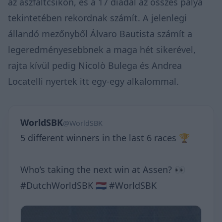
az aszfaltcsíkon, és a 17 diadal az összes pálya
tekintetében rekordnak számít. A jelenlegi
állandó mezőnyből Álvaro Bautista számít a
legeredményesebbnek a maga hét sikerével,
rajta kívül pedig Nicolò Bulega és Andrea
Locatelli nyertek itt egy-egy alkalommal.
WorldSBK
@WorldSBK
5 different winners in the last 6 races 🏆
Who’s taking the next win at Assen? 👀
#DutchWorldSBK 🇳🇱 #WorldSBK