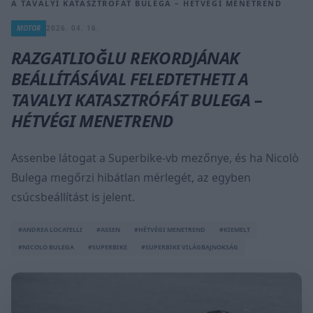
A TAVALYI KATASZTRÓFÁT BULEGA – HÉTVÉGI MENETREND
MOTOR
2026. 04. 16.
RAZGATLIOĞLU REKORDJÁNAK
BEÁLLÍTÁSÁVAL FELEDTETHETI A
TAVALYI KATASZTRÓFÁT BULEGA –
HÉTVÉGI MENETREND
Assenbe látogat a Superbike-vb mezőnye, és ha Nicolò
Bulega megőrzi hibátlan mérlegét, az egyben
csúcsbeállítást is jelent.
#ANDREA LOCATELLI
#ASSEN
#HÉTVÉGI MENETREND
#KIEMELT
#NICOLO BULEGA
#SUPERBIKE
#SUPERBIKE VILÁGBAJNOKSÁG