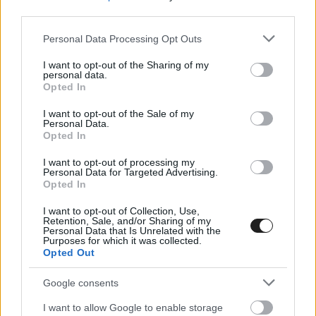
third parties.
hőmérséklete várhatóan végig 20 fok alatt
marad, vasárnap ráadásul a 10-hez lesz
Please note that this website/app uses one or more Google
Personal Data Processing Opt Outs
services and may gather and store information including but
közelebb. Ha pedig ez nem lenne elég, a tavalyi
not limited to your visit or usage behaviour. You may click to
I want to opt-out of the Sharing of my
personal data.
évhez hasonlóan az eső idén is beleszólhat a
grant or deny consent to Google and its third-party tags to
Opted In
use your data for below specified purposes in below Google
küzdelmekbe, erre szombat délután, illetve
consent section.
I want to opt-out of the Sale of my
Personal Data.
vasárnap van esély.
Opted In
I want to opt-out of processing my
És ha már a 2025-ös alkalomról van szó, Bulega
Personal Data for Targeted Advertising.
Opted In
az akkori első versenyen aratta eddigi egyetlen
asseni győzelmét. A hétvége azonban
I want to opt-out of Collection, Use,
Retention, Sale, and/or Sharing of my
Personal Data that Is Unrelated with the
összességében maga volt a rémálom az olasz
Purposes for which it was collected.
Opted Out
pilóta számára, hiszen vasárnap mindkét
viadalon az élről esett ki technikai hiba miatt.
Google consents
Most viszont feledtetheti az akkori keserűséget,
I want to allow Google to enable storage