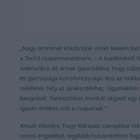
„Nagy örömmel köszöntjük ismét Mavericket 
a Tech3 csapatmenedzsere. – A kezdetektől f
számunkra, és annak garantálása, hogy százsz
és gyorsasága kulcsfontosságú lesz az istáll
tökéletes hely az újrakezdéshez. Ugyanakko
beugrását. Fantasztikus munkát végzett egy k
igazán értékes volt a csapatnak.”
Annak ellenére, hogy Márquez szereplése még
orvosi engedélyt, legalább huszonketten fogj