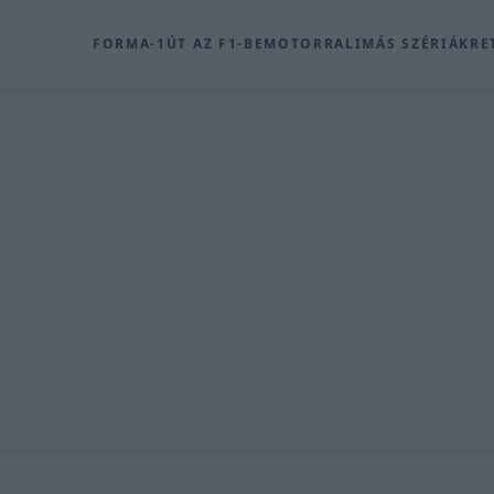
FORMA-1
ÚT AZ F1-BE
MOTOR
RALI
MÁS SZÉRIÁK
RE