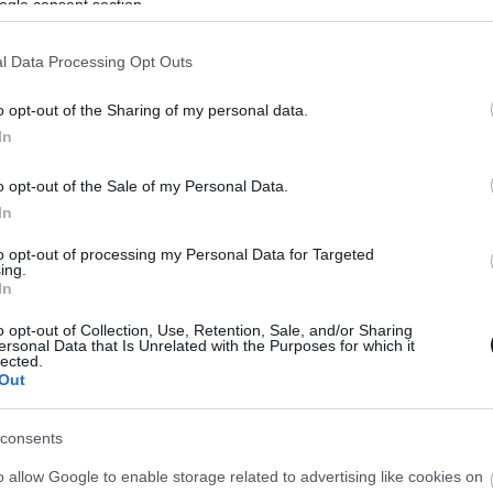
ogle consent section.
l Data Processing Opt Outs
atalos tájékoztatás is érkezett. A Tech3
o opt-out of the Sharing of my personal data.
őn szenvedett vállsérülést. Az idei évre aztán
In
t neki a versenyzés, Austinban pedig kiderült,
tt csavar, így újabb operációra volt szükség.
o opt-out of the Sale of my Personal Data.
In
to opt-out of processing my Personal Data for Targeted
ing.
In
o opt-out of Collection, Use, Retention, Sale, and/or Sharing
ersonal Data that Is Unrelated with the Purposes for which it
lected.
Out
consents
o allow Google to enable storage related to advertising like cookies on