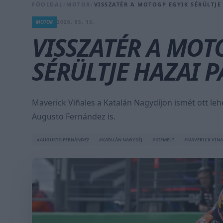
FŐOLDAL
/
MOTOR
/
VISSZATÉR A MOTOGP EGYIK SÉRÜLTJE
MOTOR
2026. 05. 13.
VISSZATÉR A MOT
SÉRÜLTJE HAZAI 
Maverick Viñales a Katalán Nagydíjon ismét ott le
Augusto Fernández is.
#AUGUSTO FERNÁNDEZ
#KATALÁN NAGYDÍJ
#KIEMELT
#MAVERICK VINA