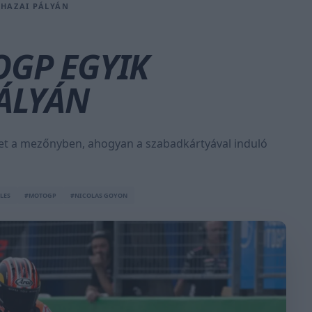
 HAZAI PÁLYÁN
OGP EGYIK
PÁLYÁN
het a mezőnyben, ahogyan a szabadkártyával induló
LES
#MOTOGP
#NICOLAS GOYON