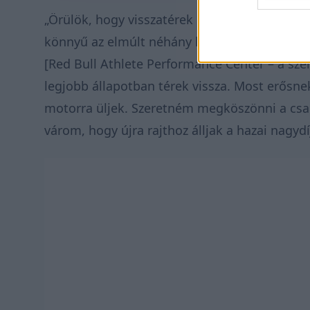
„Örülök, hogy visszatérek és végre újra vers
könnyű az elmúlt néhány hét. Minden nap ke
[Red Bull Athlete Performance Center – a szer
legjobb állapotban térek vissza. Most erős
motorra üljek. Szeretném megköszönni a csap
várom, hogy újra rajthoz álljak a hazai nagy