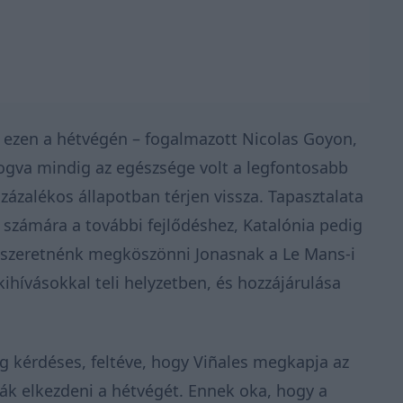
ezen a hétvégén – fogalmazott Nicolas Goyon,
ogva mindig az egészsége volt a legfontosabb
ázalékos állapotban térjen vissza. Tapasztalata
ó számára a további fejlődéshez, Katalónia pedig
r szeretnénk megköszönni Jonasnak a Le Mans-i
ihívásokkal teli helyzetben, és hozzájárulása
 kérdéses, feltéve, hogy Viñales megkapja az
ák elkezdeni a hétvégét. Ennek oka, hogy a