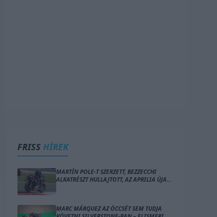
FRISS
HÍREK
MARTÍN POLE-T SZERZETT, BEZZECCHI
ALKATRÉSZT HULLAJTOTT, AZ APRILIA ÚJABB
IDŐMÉRŐT TAROLT LE SILVERSTONE-BAN
MARC MÁRQUEZ AZ ÖCCSÉT SEM TUDJA
KÖVETNI SILVERSTONE-BAN – ELISMERI,