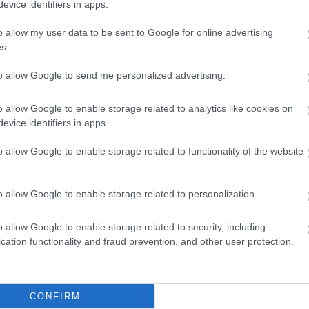
evice identifiers in apps.
o allow my user data to be sent to Google for online advertising
s.
to allow Google to send me personalized advertising.
k ki, végül mind a Spanyol, mind a Francia
o allow Google to enable storage related to analytics like cookies on
lger helyettesítette. Most viszont a jelek szerint
evice identifiers in apps.
zsgálaton is zöld utat kell kapnia, igaz, ezzel
o allow Google to enable storage related to functionality of the website
talán nem zárható ki, hogy ha mégsem érzi magát
a visszalép.
o allow Google to enable storage related to personalization.
o allow Google to enable storage related to security, including
cation functionality and fraud prevention, and other user protection.
ukás indíthatta el őt az újabb lejtőn, amely
a őt
CONFIRM