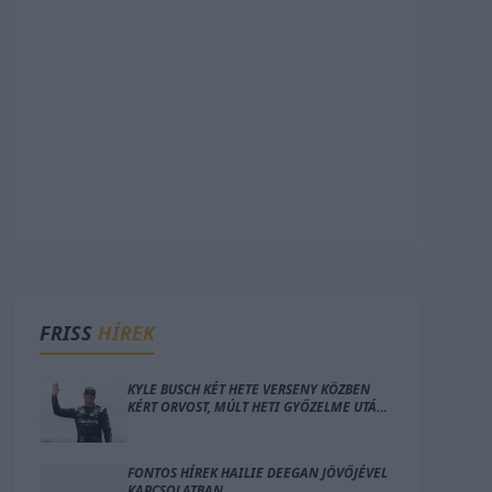
FRISS
HÍREK
KYLE BUSCH KÉT HETE VERSENY KÖZBEN
KÉRT ORVOST, MÚLT HETI GYŐZELME UTÁN
PEDIG AZT MONDTA, „NEM TUDHATJUK,
MELYIK LESZ AZ UTOLSÓ”
FONTOS HÍREK HAILIE DEEGAN JÖVŐJÉVEL
KAPCSOLATBAN