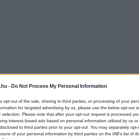
.hu -
Do Not Process My Personal Information
ni, de azért nyerje meg a futamot és a bajnoki
to opt-out of the sale, sharing to third parties, or processing of your per
ül mindkettő sikerült.
”
formation for targeted advertising by us, please use the below opt-out s
r selection. Please note that after your opt-out request is processed y
eing interest-based ads based on personal information utilized by us or
ba, mindig is ezt akartam tenni Hudsonnal. Annyira
disclosed to third parties prior to your opt-out. You may separately opt-
y együtt ünnepelhettünk.
”
losure of your personal information by third parties on the IAB’s list of