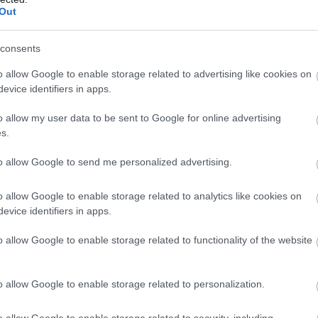
Out
t. Egyszerűen fantasztikusak. Paul Wolfe (a
consents
ergiát fektet az utolsó hetekbe.
”
o allow Google to enable storage related to advertising like cookies on
evice identifiers in apps.
ebbre megy, ha a Roush Yates Motorokra például,
o allow my user data to be sent to Google for online advertising
s.
a Shellnél és a Pennzoilnál, az alkalmazottaknak,
to allow Google to send me personalized advertising.
dolgozom a Shell-lel, és néhány bajnoki címet és
o allow Google to enable storage related to analytics like cookies on
evice identifiers in apps.
o allow Google to enable storage related to functionality of the website
o allow Google to enable storage related to personalization.
o allow Google to enable storage related to security, including