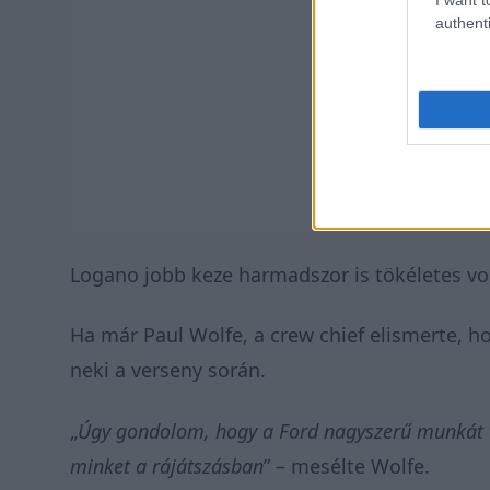
authenti
Logano jobb keze harmadszor is tökéletes vo
Ha már Paul Wolfe, a crew chief elismerte, hog
neki a verseny során.
„
Úgy gondolom, hogy a Ford nagyszerű munkát v
minket a rájátszásban
” – mesélte Wolfe.