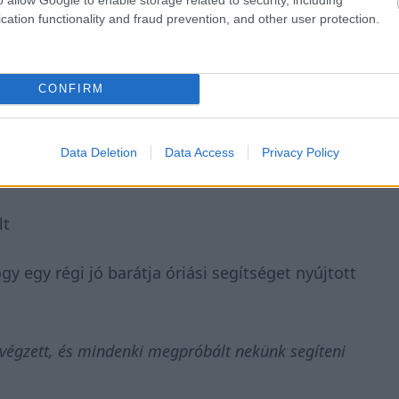
cation functionality and fraud prevention, and other user protection.
CONFIRM
Data Deletion
Data Access
Privacy Policy
lt
y egy régi jó barátja óriási segítséget nyújtott
égzett, és mindenki megpróbált nekünk segíteni