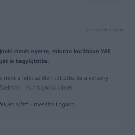
⏱️ KB. 4 PERC OLVASÁS
jnoki címét nyerte, miután korábban Will
át is begyűjtötte.
 mint a felét az élen töltötte, és a verseny
őzelmet – és a bajnoki címet.
ekvés előtt
” –
mesélte
Logano.