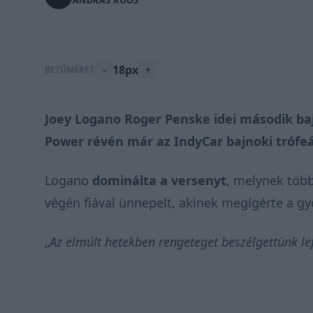
-
18px
+
BETŰMÉRET:
Joey Logano Roger Penske idei második ba
Power révén már az IndyCar bajnoki trófeáj
Logano
dominálta a versenyt
, melynek több,
végén fiával ünnepelt, akinek megígérte a gy
„
Az elmúlt hetekben rengeteget beszélgettünk lef