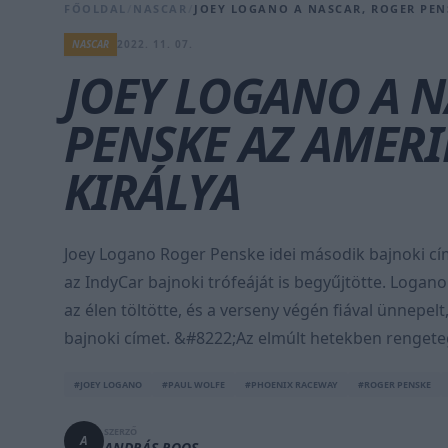
FŐOLDAL
/
NASCAR
/
JOEY LOGANO A NASCAR, ROGER PEN
NASCAR
2022. 11. 07.
JOEY LOGANO A N
PENSKE AZ AMERI
KIRÁLYA
Joey Logano Roger Penske idei második bajnoki cí
az IndyCar bajnoki trófeáját is begyűjtötte. Logano
az élen töltötte, és a verseny végén fiával ünnepe
bajnoki címet. &#8222;Az elmúlt hetekben rengeteg
#JOEY LOGANO
#PAUL WOLFE
#PHOENIX RACEWAY
#ROGER PENSKE
SZERZŐ
A
ANDRÁS ROOS