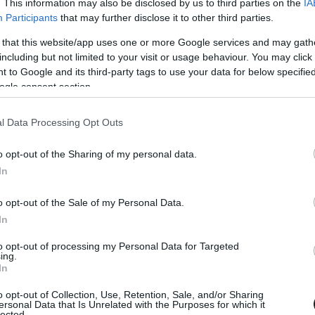
. This information may also be disclosed by us to third parties on the
IA
Participants
that may further disclose it to other third parties.
 that this website/app uses one or more Google services and may gath
Oliphant/Getty Images/NASCAR Media
including but not limited to your visit or usage behaviour. You may click 
 to Google and its third-party tags to use your data for below specifi
ogle consent section.
l Data Processing Opt Outs
o opt-out of the Sharing of my personal data.
In
o opt-out of the Sale of my Personal Data.
In
to opt-out of processing my Personal Data for Targeted
ing.
In
o opt-out of Collection, Use, Retention, Sale, and/or Sharing
ersonal Data that Is Unrelated with the Purposes for which it
lected.