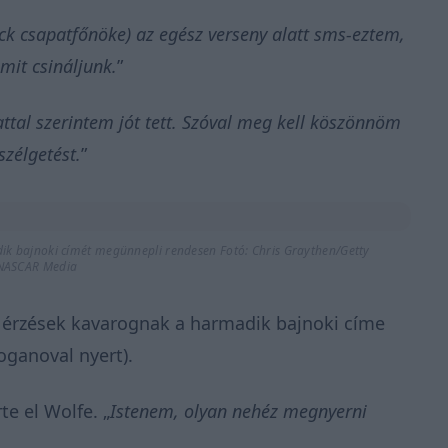
ick csapatfőnöke) az egész verseny alatt sms-eztem,
mit csináljunk.
”
ttal szerintem jót tett. Szóval meg kell köszönnöm
zélgetést.
”
dik bajnoki címét megünnepli rendesen Fotó: Chris Graythen/Getty
NASCAR Media
 érzések kavarognak a harmadik bajnoki címe
oganoval nyert).
te el Wolfe. „
Istenem, olyan nehéz megnyerni