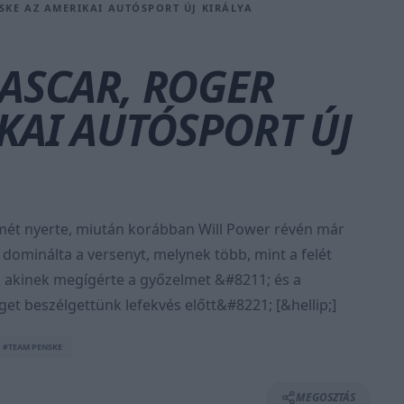
SKE AZ AMERIKAI AUTÓSPORT ÚJ KIRÁLYA
ASCAR, ROGER
KAI AUTÓSPORT ÚJ
mét nyerte, miután korábban Will Power révén már
 dominálta a versenyt, melynek több, mint a felét
lt, akinek megígérte a győzelmet &#8211; és a
et beszélgettünk lefekvés előtt&#8221; [&hellip;]
#TEAM PENSKE
MEGOSZTÁS