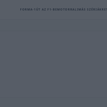
FORMA-1
ÚT AZ F1-BE
MOTOR
RALI
MÁS SZÉRIÁK
RE