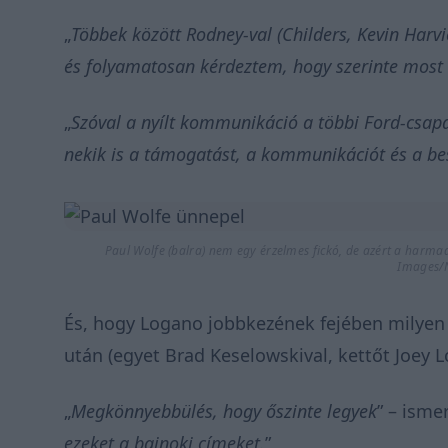
„
Többek között Rodney-val (Childers, Kevin Harv
és folyamatosan kérdeztem, hogy szerinte most 
„
Szóval a nyílt kommunikáció a többi Ford-csapa
nekik is a támogatást, a kommunikációt és a bes
Paul Wolfe (balra) nem egy érzelmes fickó, de azért a harma
Images/
És, hogy Logano jobbkezének fejében milyen
után (egyet Brad Keselowskival, kettőt Joey L
„
Megkönnyebbülés, hogy őszinte legyek
” – ismer
ezeket a bajnoki címeket.
”