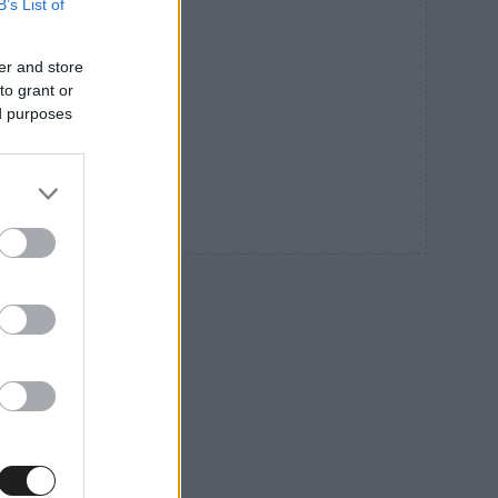
B’s List of
er and store
to grant or
ed purposes