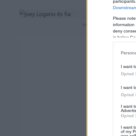
participants
Downstream 
Please note
Joey Logano és fia Fotó: Meg 
information 
deny consent
in below Go
Persona
I want t
Opted 
I want t
Opted 
I want 
Advertis
Opted 
I want t
of my P
was col