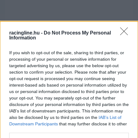
racingline.hu -
Do Not Process My Personal
Information
If you wish to opt-out of the sale, sharing to third parties, or
processing of your personal or sensitive information for
targeted advertising by us, please use the below opt-out
section to confirm your selection. Please note that after your
opt-out request is processed you may continue seeing
interest-based ads based on personal information utilized by
A negyedik körre állandósultak a különbségek az
us or personal information disclosed to third parties prior to
élmezőnyben és Sargeant azonnal megpróbálta
your opt-out. You may separately opt-out of the further
disclosure of your personal information by third parties on the
megelőzni a japán Red Bull juniort, aki egy
IAB’s list of downstream participants. This information may
also be disclosed by us to third parties on the
IAB’s List of
másodpercen került a futamot vezető
Downstream Participants
that may further disclose it to other
Drugovich-hoz képest. Mögöttük Jehan Daurvala
third parties.