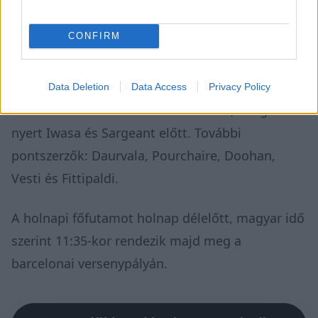
CONFIRM
Data Deletion
Data Access
Privacy Policy
Az élen már nem változott a sorrend, Drugovich
nyert Iwasa és Sargeant előtt. További
pontszerzők: Daurvala, Pourchaire, Doohan,
Vesti és Fittipaldi.
A holnapi főfutamot holnap délelőtt, magyar idő
szerint 11:35-kor rendezik majd meg a
barcelonai versenypályán.