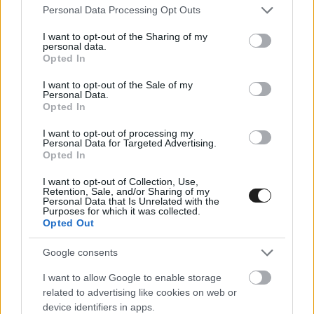
és az F1-es hétvégén bemutatkozó Jüri Vips is
Please note that this website/app uses one or more Google
Personal Data Processing Opt Outs
csatába bonyolódottt, azonban az ész fiatal
services and may gather and store information including but
not limited to your visit or usage behaviour. You may click to
I want to opt-out of the Sharing of my
hibázott és elásta az autóját a kavicságyban. Az
personal data.
grant or deny consent to Google and its third-party tags to
Opted In
eset miatt biztonsági autós fázis lépett
use your data for below specified purposes in below Google
consent section.
I want to opt-out of the Sale of my
érvénybe.
Personal Data.
Opted In
A futam a 10. körben indult újra és mindenki
I want to opt-out of processing my
Personal Data for Targeted Advertising.
próbálta megőrizni a pozícióját, ami sikerült is,
Opted In
mert köztudott, hogy a barcelonai pályán
I want to opt-out of Collection, Use,
Retention, Sale, and/or Sharing of my
nagyon nehéz előzni. Clement Novalaktól és Olli
Personal Data that Is Unrelated with the
Purposes for which it was collected.
Caldwelltől láthattunk egy-egy előzést a mezőny
Opted Out
hátsó régiójában, az élen állóháború alakult ki az
Google consents
ott autózó fiatalok között.
I want to allow Google to enable storage
related to advertising like cookies on web or
A 20. körben Daruvala meg tudta előzni Jake
device identifiers in apps.