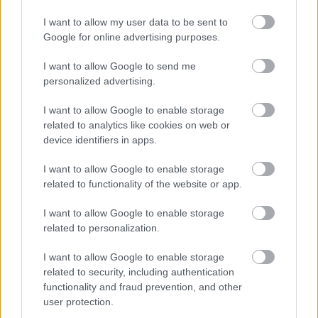
Hughes-t, aki már szenvedett a kopott
I want to allow my user data to be sent to
abroncsain és nem találta a ritmust. A brit
Google for online advertising purposes.
szenvedését a bajnoki éllovas Pourchaire is ki
I want to allow Google to send me
tudta használni Jack Doohannel egyetemben.
personalized advertising.
Hughes a 24. körben már a pontszerző helyektől
I want to allow Google to enable storage
is elbúcsúzhatott, miután visszaesett a 11.
related to analytics like cookies on web or
device identifiers in apps.
helyre.
I want to allow Google to enable storage
related to functionality of the website or app.
I want to allow Google to enable storage
related to personalization.
I want to allow Google to enable storage
related to security, including authentication
functionality and fraud prevention, and other
user protection.