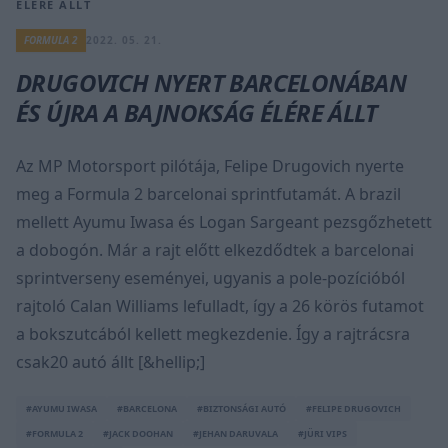
ÉLÉRE ÁLLT
FORMULA 2
2022. 05. 21.
DRUGOVICH NYERT BARCELONÁBAN
ÉS ÚJRA A BAJNOKSÁG ÉLÉRE ÁLLT
Az MP Motorsport pilótája, Felipe Drugovich nyerte
meg a Formula 2 barcelonai sprintfutamát. A brazil
mellett Ayumu Iwasa és Logan Sargeant pezsgőzhetett
a dobogón. Már a rajt előtt elkezdődtek a barcelonai
sprintverseny eseményei, ugyanis a pole-pozícióból
rajtoló Calan Williams lefulladt, így a 26 körös futamot
a bokszutcából kellett megkezdenie. Így a rajtrácsra
csak20 autó állt [&hellip;]
#AYUMU IWASA
#BARCELONA
#BIZTONSÁGI AUTÓ
#FELIPE DRUGOVICH
#FORMULA 2
#JACK DOOHAN
#JEHAN DARUVALA
#JÜRI VIPS