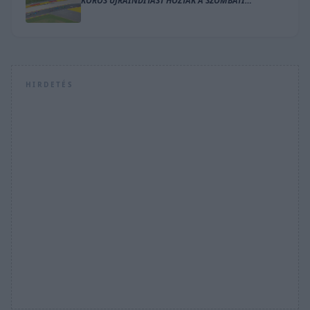
KÖRÖS ÚJRAINDÍTÁST HOZTAK A SZOMBATI
VERSENYEK SPÁBAN
HIRDETÉS