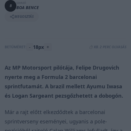
SZERZŐ
B
BOA BENCE
MEGOSZTÁS
-
18px
+
BETŰMÉRET:
⏱️ KB. 2 PERC OLVASÁS
Az MP Motorsport pilótája, Felipe Drugovich
nyerte meg a Formula 2 barcelonai
sprintfutamát. A brazil mellett Ayumu Iwasa
és Logan Sargeant pezsgőzhetett a dobogón.
Már a rajt előtt elkezdődtek a barcelonai
sprintverseny eseményei, ugyanis a pole-
pozícióból rajtoló Calan Williams lefulladt, így a