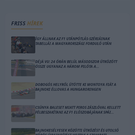
FRISS
HÍREK
ÍGY ÁLLNAK AZ F1 UTÁNPÓTLÁS-SZÉRIÁINAK
TABELLÁI A MAGYARORSZÁGI FORDULÓ UTÁN
DÉJÀ VU: 24 ÓRÁN BELÜL MÁSODSZOR ÜTKÖZÖTT
ÖSSZE UGYANAZ A HÁROM PILÓTA A
HUNGARORINGEN
DOBOGÓS HELYRŐL ÜTÖTTE KI MONTOYA FIÁT A
BAJNOKI ÉLLOVAS A HUNGARORINGEN
CSÚNYA BALESET MIATT PIROS ZÁSZLÓVAL KELLETT
FÉLBESZAKÍTANI AZ F1 ELŐSZOBÁJÁNAK SPÁI
FŐFUTAMÁT
BAJNOKESÉLYESEK KÖZÖTTI ÜTKÖZÉST ÉS UTOLSÓ