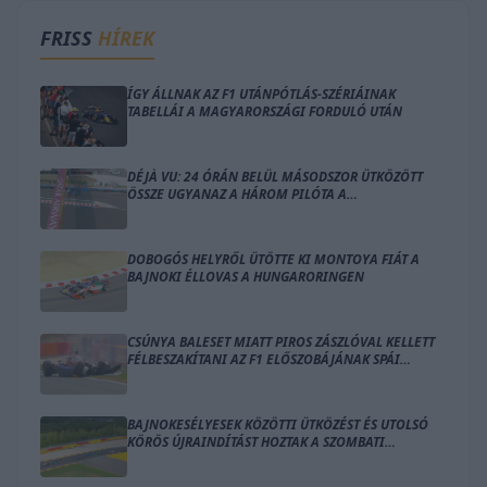
FRISS
HÍREK
ÍGY ÁLLNAK AZ F1 UTÁNPÓTLÁS-SZÉRIÁINAK
TABELLÁI A MAGYARORSZÁGI FORDULÓ UTÁN
DÉJÀ VU: 24 ÓRÁN BELÜL MÁSODSZOR ÜTKÖZÖTT
ÖSSZE UGYANAZ A HÁROM PILÓTA A
HUNGARORINGEN
DOBOGÓS HELYRŐL ÜTÖTTE KI MONTOYA FIÁT A
BAJNOKI ÉLLOVAS A HUNGARORINGEN
CSÚNYA BALESET MIATT PIROS ZÁSZLÓVAL KELLETT
FÉLBESZAKÍTANI AZ F1 ELŐSZOBÁJÁNAK SPÁI
FŐFUTAMÁT
BAJNOKESÉLYESEK KÖZÖTTI ÜTKÖZÉST ÉS UTOLSÓ
KÖRÖS ÚJRAINDÍTÁST HOZTAK A SZOMBATI
VERSENYEK SPÁBAN