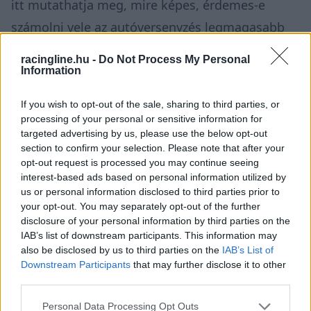
itt mutathatja meg, mire képes, érdemes-e
számolni vele az autóversenyzés legmagasabb
szintjén. Kedden bejelentették, hogy a Hitech
racingline.hu -
Do Not Process My Personal
versenyzője lesz: a csapat az F2 konstruktőri
Information
tabelláján a 2. helyét foglalja el jelenleg, négy
If you wish to opt-out of the sale, sharing to third parties, or
futammal a bajnokság vége előtt van esélye a
processing of your personal or sensitive information for
targeted advertising by us, please use the below opt-out
csapatbajnoki címre is, ahogy egyik pilótájának,
section to confirm your selection. Please note that after your
a Williams által támogatott Luke Browningnak is
opt-out request is processed you may continue seeing
interest-based ads based on personal information utilized by
az egyénire. Ez azt mutatja, hogy a Hitech ideális
us or personal information disclosed to third parties prior to
környezetet tud teremteni az F1-be vágyó
your opt-out. You may separately opt-out of the further
disclosure of your personal information by third parties on the
tehetségeknek. Az istállónál versenyzett
IAB’s list of downstream participants. This information may
korábban az F2-ben Liam Lawson és Isack
also be disclosed by us to third parties on the
IAB’s List of
Downstream Participants
that may further disclose it to other
Hadjar, valamint a kevésbé szép F1-es karriert
third parties.
befutó Nyikita Mazepin.
Please note that this website/app uses one or more Google
Personal Data Processing Opt Outs