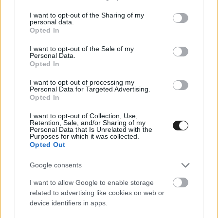
services and may gather and store information including but
not limited to your visit or usage behaviour. You may click to
I want to opt-out of the Sharing of my
personal data.
grant or deny consent to Google and its third-party tags to
Opted In
use your data for below specified purposes in below Google
consent section.
I want to opt-out of the Sale of my
Personal Data.
Opted In
I want to opt-out of processing my
Personal Data for Targeted Advertising.
Opted In
I want to opt-out of Collection, Use,
Retention, Sale, and/or Sharing of my
Personal Data that Is Unrelated with the
Purposes for which it was collected.
Opted Out
Google consents
„Ez egy olyan lehetőség, amit nem hagyhattam
I want to allow Google to enable storage
related to advertising like cookies on web or
ki. A Forma–1 naptárában szereplő pályákon
device identifiers in apps.
versenyezhetek, a világ legjobb fiatal pilótái