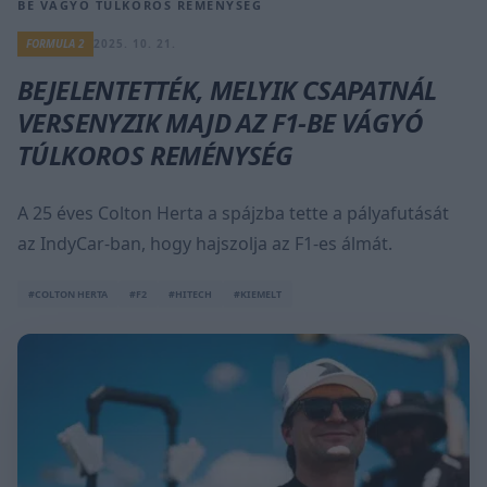
BE VÁGYÓ TÚLKOROS REMÉNYSÉG
FORMULA 2
2025. 10. 21.
BEJELENTETTÉK, MELYIK CSAPATNÁL
VERSENYZIK MAJD AZ F1-BE VÁGYÓ
TÚLKOROS REMÉNYSÉG
A 25 éves Colton Herta a spájzba tette a pályafutását
az IndyCar-ban, hogy hajszolja az F1-es álmát.
#COLTON HERTA
#F2
#HITECH
#KIEMELT