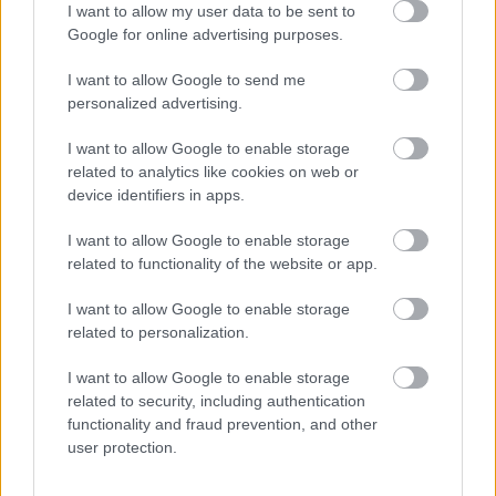
I want to allow my user data to be sent to
közül több ellen. Mindig foglalkoztam azzal,
Google for online advertising purposes.
hogy nyitva hagyjam az ajtót az F1 felé, és ez a
I want to allow Google to send me
lépés a végső célom eléréséhez vezető út része –
personalized advertising.
mondta Herta. –
Tudom, nem lesz könnyű
I want to allow Google to enable storage
feladatom, hogy megtanuljam az autót, a
related to analytics like cookies on web or
gumikat, a pályákat, de elszántsággal,
device identifiers in apps.
összeszedettséggel, nagy motivációval vágok
I want to allow Google to enable storage
bele.”
related to functionality of the website or app.
I want to allow Google to enable storage
A Forma–2 jövő évi mezőnyében Herta még csak
related to personalization.
az ötödik bejelentett versenyző.
I want to allow Google to enable storage
related to security, including authentication
functionality and fraud prevention, and other
user protection.
Itt állíthatod be, hogy a Racingline
cikkeit az elsők között lásd a Google