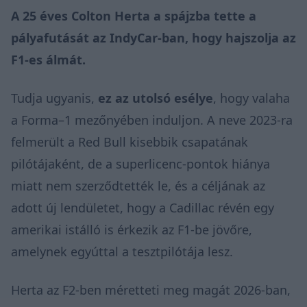
A 25 éves Colton Herta a spájzba tette a
pályafutását az IndyCar-ban, hogy hajszolja az
F1-es álmát.
Tudja ugyanis,
ez az utolsó esélye
, hogy valaha
a Forma–1 mezőnyében induljon. A neve 2023-ra
felmerült a Red Bull kisebbik csapatának
pilótájaként, de a superlicenc-pontok hiánya
miatt nem szerződtették le, és a céljának az
adott új lendületet, hogy a Cadillac révén egy
amerikai istálló is érkezik az F1-be jövőre,
amelynek egyúttal a tesztpilótája lesz.
Herta az F2-ben méretteti meg magát 2026-ban,