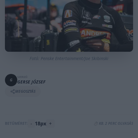
Fotó: Penske Entertainment/Joe Skibinski
SZERZŐ
G
GERSE JÓZSEF
MEGOSZTÁS
-
18px
+
BETŰMÉRET:
⏱️ KB. 2 PERC OLVASÁS