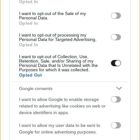
Opted In
use your data for below specified purposes in below Google
consent section.
I want to opt-out of the Sale of my
Personal Data.
Opted In
I want to opt-out of processing my
Personal Data for Targeted Advertising.
Opted In
I want to opt-out of Collection, Use,
Retention, Sale, and/or Sharing of my
Personal Data that Is Unrelated with the
Purposes for which it was collected.
Opted Out
Google consents
Itt állíthatod be, hogy a Racingline
cikkeit az elsők között lásd a Google
I want to allow Google to enable storage
keresőjében.
related to advertising like cookies on web or
device identifiers in apps.
I want to allow my user data to be sent to
Google for online advertising purposes.
HIRDETÉS