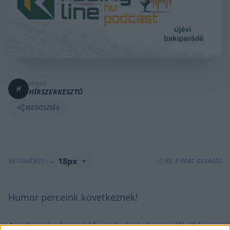
SZERZŐ
H
HÍRSZERKESZTŐ
MEGOSZTÁS
-
18px
+
BETŰMÉRET:
⏱️ KB. 1 PERC OLVASÁS
Humor perceink következnek!
A teljesség és az időrendiség igénye nélkül íme