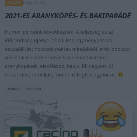
PODCAST
2022. 01. 01.
2021-ES ARANYKÖPÉS- ÉS BAKIPARÁDÉ
Humor perceink következnek! A teljesség és az
időrendiség igénye nélkül íme egy négyperces
összeállítást hoztunk nektek mindabból, amit podcast
részeink készítése során viccesnek találtunk:
aranyköpések, elszólások, bakik. Mi nagyon jól
mulattunk, reméljük, most ti is fogtok egy kicsit. 🙂
#HUMOR
#PODCAST