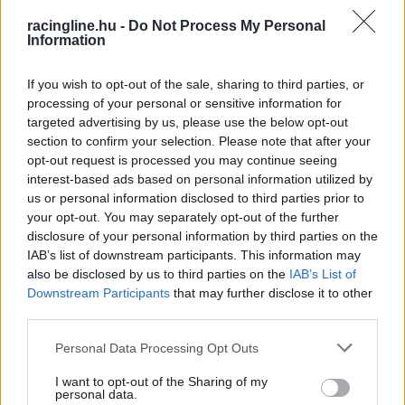
egy négyperces összeállítást hoztunk nektek
racingline.hu -
Do Not Process My Personal
Information
mindabból, amit podcast részeink készítése
során viccesnek találtunk: aranyköpések,
If you wish to opt-out of the sale, sharing to third parties, or
processing of your personal or sensitive information for
elszólások, bakik. Mi nagyon jól mulattunk,
targeted advertising by us, please use the below opt-out
reméljük, most ti is fogtok egy kicsit. 🙂
section to confirm your selection. Please note that after your
opt-out request is processed you may continue seeing
interest-based ads based on personal information utilized by
us or personal information disclosed to third parties prior to
your opt-out. You may separately opt-out of the further
disclosure of your personal information by third parties on the
IAB’s list of downstream participants. This information may
also be disclosed by us to third parties on the
IAB’s List of
Downstream Participants
that may further disclose it to other
third parties.
Please note that this website/app uses one or more Google
Personal Data Processing Opt Outs
services and may gather and store information including but
not limited to your visit or usage behaviour. You may click to
I want to opt-out of the Sharing of my
personal data.
grant or deny consent to Google and its third-party tags to