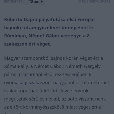
-
18px
+
BETŰMÉRET:
⏱️ KB. 3 PERC OLVASÁS
Roberto Dapra pályafutása első Európa-
bajnoki futamgyőzelmét ünnepelhette
Rómában, Német Gábor versenye a 8.
szakaszon ért véget.
Magyar szempontból sajnos korán véget ért a
Róma Rally, a Német Gábor, Németh Gergely
páros a vasárnapi első, összességében 8.
gyorsasági szakaszon, nagyjából öt kilométernél
szalagkorlátnak ütközött. A versenyzők
megúszták sérülés nélkül, az autó viszont nem,
az eltört kormányösszekötő miatt véget ért a