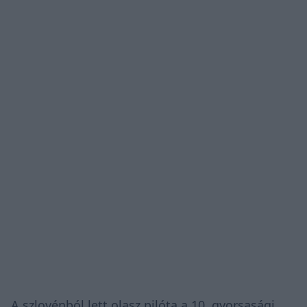
A szlovénból lett olasz pilóta a 10. gyorsasági