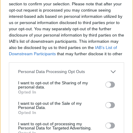
section to confirm your selection. Please note that after your
három ERC-futamon három különböző versenyző
opt-out request is processed you may continue seeing
győzött. A pontversenyben Suninen állt az élre,
interest-based ads based on personal information utilized by
us or personal information disclosed to third parties prior to
Basso a második, Andrea Mabellini pedig a
your opt-out. You may separately opt-out of the further
harmadik. A részletes eredmények
ITT
disclosure of your personal information by third parties on the
IAB’s list of downstream participants. This information may
olvashatóak, a szezon július 24–26-án a Lengyel
also be disclosed by us to third parties on the
IAB’s List of
Rallyval folytatódik.
Downstream Participants
that may further disclose it to other
third parties.
Please note that this website/app uses one or more Google
Personal Data Processing Opt Outs
services and may gather and store information including but
not limited to your visit or usage behaviour. You may click to
I want to opt-out of the Sharing of my
personal data.
grant or deny consent to Google and its third-party tags to
Opted In
use your data for below specified purposes in below Google
consent section.
I want to opt-out of the Sale of my
Personal Data.
Opted In
I want to opt-out of processing my
Personal Data for Targeted Advertising.
Opted In