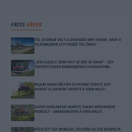
FRISS
HÍREK
TÚL GYORSSÁ VÁLT A LEGENDÁS WRC-FUTAM, VAGY A
VILÁGBAJNOK LETT HOZZÁ TÚL ÖREG?
„SEB ELÁJULT. NEM VOLT SE KÉP, SE HANG” – ÍGY
TÖRTÉNT OGIER KARRIERJÉNEK LEGNAGYOBB
BALESETE
PAJARI HAZAI PÁLYÁN IS NYERNI TUDOTT, EGY
DONGÓ IS SZEREPET KAPOTT A FINN RALLY
ZÁRÓNAPJÁN
OGIER HATALMASAT BUKOTT, EVANS HÁROMSZOR
PÖRDÜLT – DRÁMAHEGYEK A FINN RALLY
SZOMBATJÁN
DÉLELŐTT EGY BORULÁS, DÉLUTÁN AZ ESŐ BORZOLTA