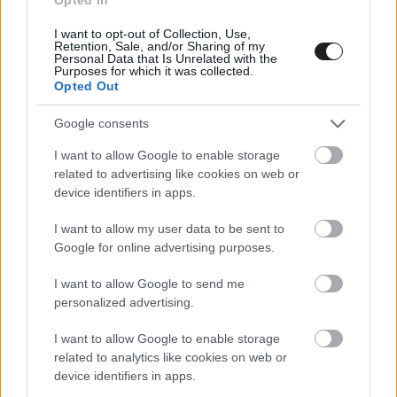
I want to opt-out of Collection, Use,
Retention, Sale, and/or Sharing of my
Personal Data that Is Unrelated with the
Purposes for which it was collected.
Opted Out
A Róma Rally nem hivatalos végeredménye
Google consents
1. Roberto Dapra, Luca Guglielmetti (olaszok),
I want to allow Google to enable storage
Škoda Fabia RS Rally2, 1:58:02.5
related to advertising like cookies on web or
device identifiers in apps.
2. Teemu Suninen, Antti Haapala (finnek), Škoda
Fabia RS Rally2, +13.8
I want to allow my user data to be sent to
Google for online advertising purposes.
3. Bostjan Avbelj, Elia De Guio (olaszok), Škoda
Fabia RS Rally2, +14.3
I want to allow Google to send me
personalized advertising.
4. Giandomenico Basso, Lorenzo Granai
(olaszok), Škoda Fabia RS Rally2, +17.5
I want to allow Google to enable storage
related to analytics like cookies on web or
5. Yoann Bonato, Benjamin Boulloud (franciák),
device identifiers in apps.
Lancia Ypsilon Rally2, +58.8