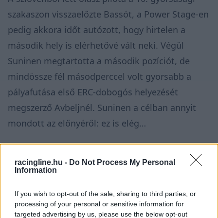
szakaszon visszaelőzte Bassót, a Power Stage-en
pedig akkora időt autózott, hogy hirtelen a
második hely is elérhetővé vált neki. Végül
Suninen megtartotta a második pozíciót, de
mindössze fél másodperccel volt gyorsabb a
pályafutása első ERC-dobogós helyezését
megszerző Avbeljnél. Suninen a célban annyit
mondott az előnyéről: ez is elég…
Dapra semmit sem kockáztatott, a Power Stage-
racingline.hu -
Do Not Process My Personal
en hatodiknak gurult be, és végül simán
Information
megszerezte a győzelmét a hazai versenyén. Az
If you wish to opt-out of the sale, sharing to third parties, or
olasz pilóta pályafutása első Európa-bajnoki
processing of your personal or sensitive information for
győzelmét ünnepelhette Rómában, ezzel az első
targeted advertising by us, please use the below opt-out