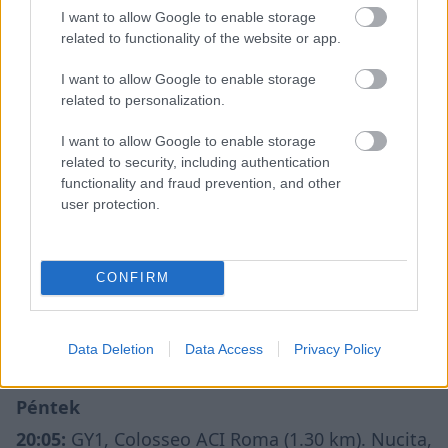
I want to allow Google to enable storage
6. Mille Johansson, Johan Grönvall (svédek),
related to functionality of the website or app.
Škoda Fabia RS Rally2, +1:14.1
I want to allow Google to enable storage
7. Pablo Sarrazin, Yannick Roche (franciák),
related to personalization.
Citroën C3 Rally2, +1:24.4
I want to allow Google to enable storage
9. Andrea Mabellini, Virginia Lenzi (olaszok),
related to security, including authentication
functionality and fraud prevention, and other
Lancia Ypsilon Rally2, +1:24.7
user protection.
8. Yohan Rossel, Arnaud Dunand (franciák),
Lancia Ypsilon Rally2, +1:30.4
CONFIRM
10. Mikolaj Marczyk, Szymon Gospodarczyk
(lengyelek), Škoda Fabia RS Rally2, +1:37.3
Data Deletion
Data Access
Privacy Policy
A Róma Rally időterve
Péntek
20:05:
GY1, Colosseo ACI Roma (1.30 km). Nucita,