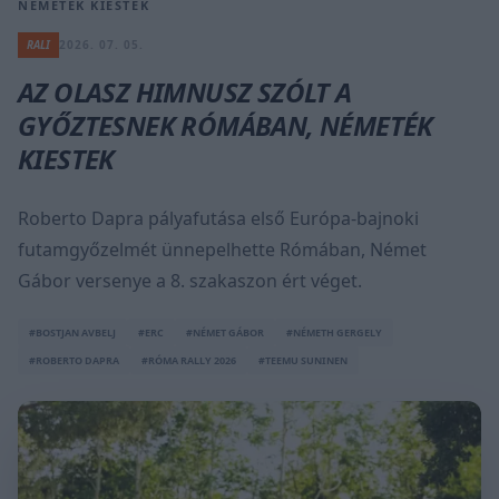
NÉMETÉK KIESTEK
RALI
2026. 07. 05.
AZ OLASZ HIMNUSZ SZÓLT A
GYŐZTESNEK RÓMÁBAN, NÉMETÉK
KIESTEK
Roberto Dapra pályafutása első Európa-bajnoki
futamgyőzelmét ünnepelhette Rómában, Német
Gábor versenye a 8. szakaszon ért véget.
#BOSTJAN AVBELJ
#ERC
#NÉMET GÁBOR
#NÉMETH GERGELY
#ROBERTO DAPRA
#RÓMA RALLY 2026
#TEEMU SUNINEN