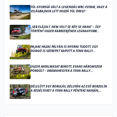
TÚL GYORSSÁ VÁLT A LEGENDÁS WRC-FUTAM, VAGY A
VILÁGBAJNOK LETT HOZZÁ TÚL ÖREG?
„SEB ELÁJULT. NEM VOLT SE KÉP, SE HANG” – ÍGY
TÖRTÉNT OGIER KARRIERJÉNEK LEGNAGYOBB
BALESETE
PAJARI HAZAI PÁLYÁN IS NYERNI TUDOTT, EGY
DONGÓ IS SZEREPET KAPOTT A FINN RALLY
ZÁRÓNAPJÁN
OGIER HATALMASAT BUKOTT, EVANS HÁROMSZOR
PÖRDÜLT – DRÁMAHEGYEK A FINN RALLY
SZOMBATJÁN
DÉLELŐTT EGY BORULÁS, DÉLUTÁN AZ ESŐ BORZOLTA
A KEDÉLYEKET A FINN RALLY PÉNTEKI NAPJÁN,
OGIER VEZET