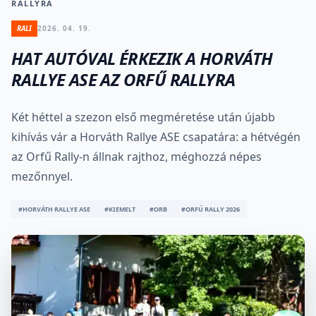
RALLYRA
RALI
2026. 04. 19.
HAT AUTÓVAL ÉRKEZIK A HORVÁTH
RALLYE ASE AZ ORFŰ RALLYRA
Két héttel a szezon első megméretése után újabb
kihívás vár a Horváth Rallye ASE csapatára: a hétvégén
az Orfű Rally-n állnak rajthoz, méghozzá népes
mezőnnyel.
#HORVÁTH RALLYE ASE
#KIEMELT
#ORB
#ORFŰ RALLY 2026