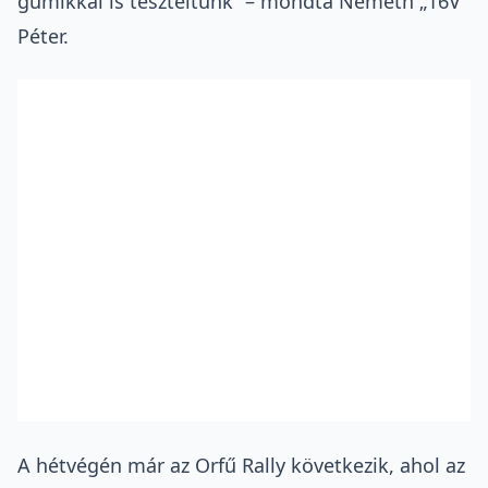
gumikkal is teszteltünk” – mondta Németh „16V”
Péter.
A hétvégén már
az Orfű Rally
következik, ahol az