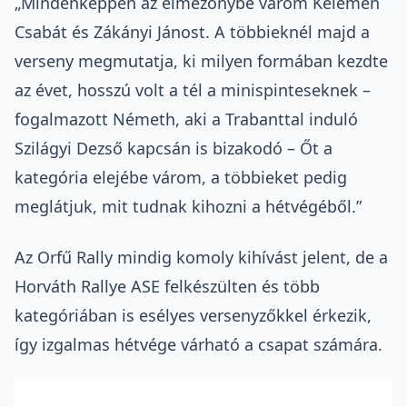
„Mindenképpen az élmezőnybe várom Kelemen
Csabát és Zákányi Jánost. A többieknél majd a
verseny megmutatja, ki milyen formában kezdte
az évet, hosszú volt a tél a minispinteseknek –
fogalmazott Németh, aki a Trabanttal induló
Szilágyi Dezső kapcsán is bizakodó – Őt a
kategória elejébe várom, a többieket pedig
meglátjuk, mit tudnak kihozni a hétvégéből.”
Az Orfű Rally mindig komoly kihívást jelent, de a
Horváth Rallye ASE felkészülten és több
kategóriában is esélyes versenyzőkkel érkezik,
így izgalmas hétvége várható a csapat számára.