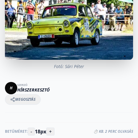
Fotó: Sári Péter
SZERZŐ
H
HÍRSZERKESZTŐ
MEGOSZTÁS
-
18px
+
BETŰMÉRET:
⏱️ KB. 2 PERC OLVASÁS