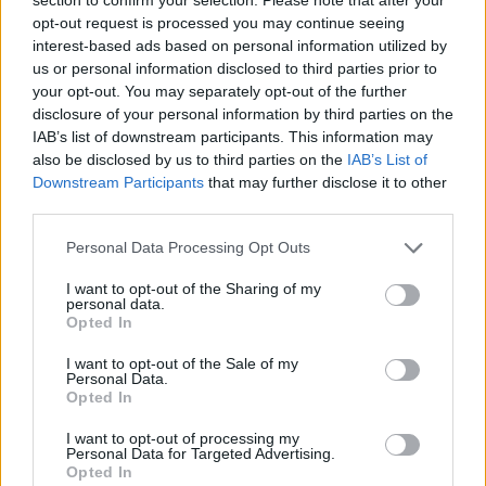
legutóbb 1989-ben rendeztek versenyt az
opt-out request is processed you may continue seeing
interest-based ads based on personal information utilized by
élvonalnak, a Rally2-es és a Historic-mezőny
us or personal information disclosed to third parties prior to
pedig 2006-ban ment itt legutóbb. A rendező
your opt-out. You may separately opt-out of the further
disclosure of your personal information by third parties on the
Wild Dogs Slalom Kft. így olyan helyszínt hoz
IAB’s list of downstream participants. This information may
vissza a magyar ralisport vérkeringésébe, amely
also be disclosed by us to third parties on the
IAB’s List of
Downstream Participants
that may further disclose it to other
két évtizedre kiesett onnan.
third parties.
Please note that this website/app uses one or more Google
Personal Data Processing Opt Outs
services and may gather and store information including but
not limited to your visit or usage behaviour. You may click to
I want to opt-out of the Sharing of my
personal data.
grant or deny consent to Google and its third-party tags to
Opted In
use your data for below specified purposes in below Google
consent section.
I want to opt-out of the Sale of my
Personal Data.
Opted In
I want to opt-out of processing my
Personal Data for Targeted Advertising.
Opted In