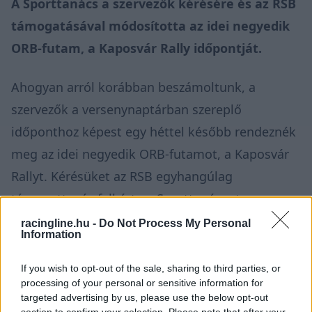
A Sporttanács a szervezők kérésére és az RSB
támogatásával módosította az idei negyedik
ORB-futam, a Kaposvár Rally időpontját.
Ahogyan arról
korábban beszámoltunk,
a
szervezők a versenynaptárban szereplő
időponthoz képest egy héttel később rendeznék
meg az idei negyedik ORB-futamot, a Kaposvár
Rallyt. Kérésüket az RSB egyhangúlag
támogatta, és felkérte a Sporttanácsot a
versenynaptár módosítására.
racingline.hu -
Do Not Process My Personal
Information
A Sporttanács
az MNASZ dokumentumtára
If you wish to opt-out of the sale, sharing to third parties, or
alapján
jóváhagyta a módosítása kérelmet, így a
processing of your personal or sensitive information for
targeted advertising by us, please use the below opt-out
verseny új időpontja július 17–19. Kaposváron
section to confirm your selection. Please note that after your