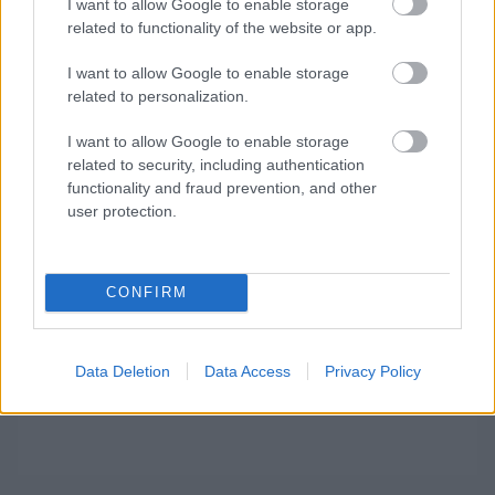
I want to allow Google to enable storage
cikkeit az elsők között lásd a Google
related to functionality of the website or app.
keresőjében.
I want to allow Google to enable storage
related to personalization.
HIRDETÉS
I want to allow Google to enable storage
related to security, including authentication
functionality and fraud prevention, and other
user protection.
CONFIRM
Data Deletion
Data Access
Privacy Policy