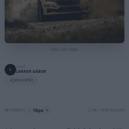
Fotó: Sári Péter
SZERZŐ
L
LAKNER GÁBOR
MEGOSZTÁS
-
18px
+
BETŰMÉRET:
⏱️ KB. 1 PERC OLVASÁS