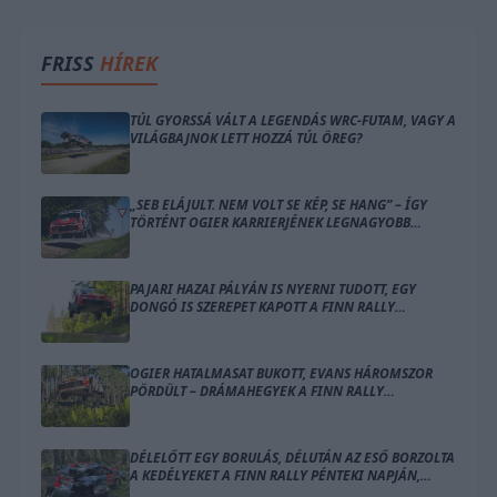
FRISS
HÍREK
TÚL GYORSSÁ VÁLT A LEGENDÁS WRC-FUTAM, VAGY A
VILÁGBAJNOK LETT HOZZÁ TÚL ÖREG?
„SEB ELÁJULT. NEM VOLT SE KÉP, SE HANG” – ÍGY
TÖRTÉNT OGIER KARRIERJÉNEK LEGNAGYOBB
BALESETE
PAJARI HAZAI PÁLYÁN IS NYERNI TUDOTT, EGY
DONGÓ IS SZEREPET KAPOTT A FINN RALLY
ZÁRÓNAPJÁN
OGIER HATALMASAT BUKOTT, EVANS HÁROMSZOR
PÖRDÜLT – DRÁMAHEGYEK A FINN RALLY
SZOMBATJÁN
DÉLELŐTT EGY BORULÁS, DÉLUTÁN AZ ESŐ BORZOLTA
A KEDÉLYEKET A FINN RALLY PÉNTEKI NAPJÁN,
OGIER VEZET