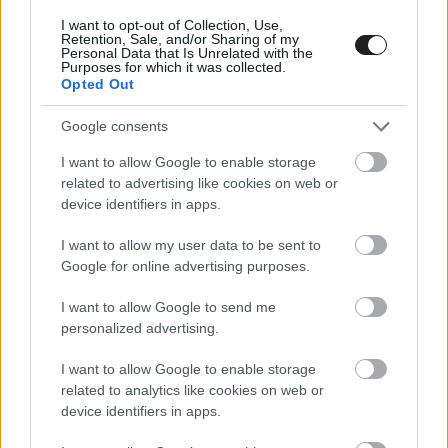
I want to opt-out of Collection, Use,
Retention, Sale, and/or Sharing of my
Personal Data that Is Unrelated with the
Purposes for which it was collected.
Opted Out
Az ORB módosult versenynaptára
Google consents
Március 27–29.:
Veszprém Rally
I want to allow Google to enable storage
related to advertising like cookies on web or
Április 24–25.:
Moldava Rally
device identifiers in apps.
Június 11–13.:
Mecsek Rally
I want to allow my user data to be sent to
Július 17–19.:
Kaposvár Rally
Google for online advertising purposes.
Augusztus 28–30.:
Diósgyőr Rally
I want to allow Google to send me
Szeptember 11–12.:
Győr Rally
personalized advertising.
November 6–8.:
Zemplén Rally
I want to allow Google to enable storage
related to analytics like cookies on web or
device identifiers in apps.
Itt állíthatod be, hogy a Racingline