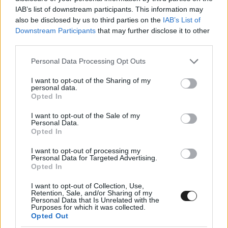
A tesztre a Tahko szakaszon került sor, ami télen
IAB’s list of downstream participants. This information may
közkedvelt útszakasz a technikai sportok iránt
also be disclosed by us to third parties on the
IAB’s List of
Downstream Participants
that may further disclose it to other
érdeklődő finnek körében.
third parties.
Please note that this website/app uses one or more Google
Personal Data Processing Opt Outs
A 11 éves Robin vezetéséről videó is készült.
services and may gather and store information including but
not limited to your visit or usage behaviour. You may click to
I want to opt-out of the Sharing of my
personal data.
grant or deny consent to Google and its third-party tags to
Opted In
use your data for below specified purposes in below Google
A bejegyzés megtekintése az Instagramon
consent section.
I want to opt-out of the Sale of my
Personal Data.
Opted In
Ace Räikkönen (@aceraikkonen) által megosztott
I want to opt-out of processing my
bejegyzés
Personal Data for Targeted Advertising.
Opted In
I want to opt-out of Collection, Use,
Retention, Sale, and/or Sharing of my
Personal Data that Is Unrelated with the
Purposes for which it was collected.
Opted Out