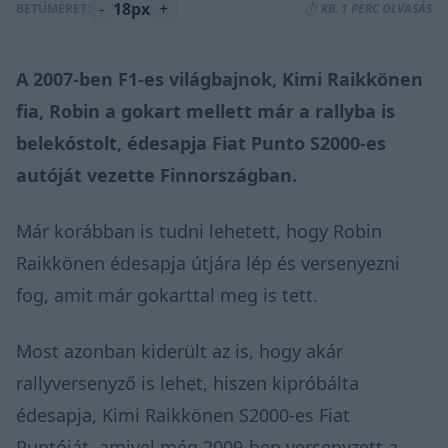
-
18px
+
BETŰMÉRET:
⏱️ KB. 1 PERC OLVASÁS
A 2007-ben F1-es világbajnok, Kimi Raikkönen
fia, Robin a gokart mellett már a rallyba is
belekóstolt, édesapja Fiat Punto S2000-es
autóját vezette Finnországban.
Már korábban is tudni lehetett, hogy Robin
Raikkönen édesapja útjára lép
és
versenyezni
fog, amit már gokarttal meg is tett.
Most azonban kiderült az is, hogy akár
rallyversenyző is lehet, hiszen kipróbálta
édesapja, Kimi Raikkönen S2000-es Fiat
Puntóját, amivel még 2009-ben versenyzett a