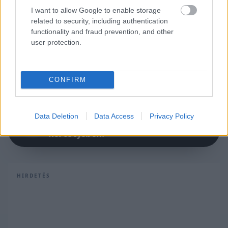
I want to allow Google to enable storage
related to security, including authentication
functionality and fraud prevention, and other
user protection.
CONFIRM
Itt állíthatod be, hogy a Racingline
Data Deletion
Data Access
Privacy Policy
cikkeit az elsők között lásd a Google
keresőjében.
HIRDETÉS