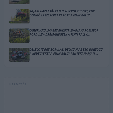
BALESETE
PAJARI HAZAI PÁLYÁN IS NYERNI TUDOTT, EGY
DONGÓ IS SZEREPET KAPOTT A FINN RALLY
ZÁRÓNAPJÁN
OGIER HATALMASAT BUKOTT, EVANS HÁROMSZOR
PÖRDÜLT – DRÁMAHEGYEK A FINN RALLY
SZOMBATJÁN
DÉLELŐTT EGY BORULÁS, DÉLUTÁN AZ ESŐ BORZOLTA
A KEDÉLYEKET A FINN RALLY PÉNTEKI NAPJÁN,
OGIER VEZET
HIRDETÉS