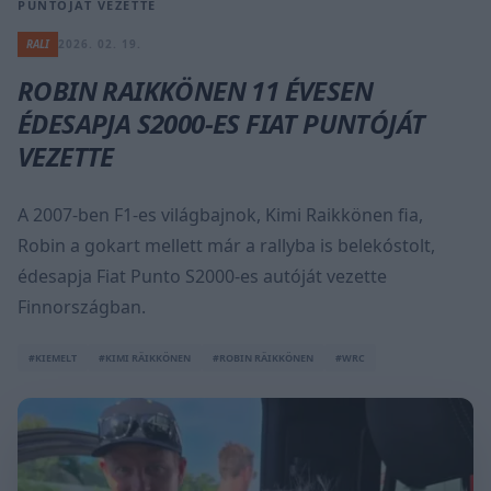
PUNTÓJÁT VEZETTE
RALI
2026. 02. 19.
ROBIN RAIKKÖNEN 11 ÉVESEN
ÉDESAPJA S2000-ES FIAT PUNTÓJÁT
VEZETTE
A 2007-ben F1-es világbajnok, Kimi Raikkönen fia,
Robin a gokart mellett már a rallyba is belekóstolt,
édesapja Fiat Punto S2000-es autóját vezette
Finnországban.
#KIEMELT
#KIMI RÄIKKÖNEN
#ROBIN RÄIKKÖNEN
#WRC