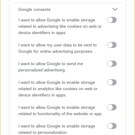
Google consents
I want to allow Google to enable storage
related to advertising like cookies on web or
device identifiers in apps.
MOTOR / 2026. FEBR. 19.
I want to allow my user data to be sent to
Stonert feldühítette Phillip Island
Google for online advertising purposes.
lecserélése, Miller megvédte a
I want to allow Google to send me
MotoGP döntését
personalized advertising.
Casey Stoner rosszallásának adott hangot amiatt, hogy a
I want to allow Google to enable storage
related to analytics like cookies on web or
MotoGP kiveszi a Phillip Island-i aszfaltcsíkot a naptárból.
device identifiers in apps.
I want to allow Google to enable storage
related to functionality of the website or app.
I want to allow Google to enable storage
related to personalization.