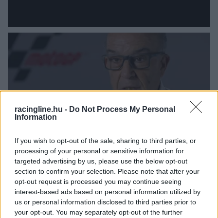
racingline.hu -
A MotoGP vezére egyre közelebb vinné
Do Not Process My Personal
Information
városokhoz a versenyeiket
If you wish to opt-out of the sale, sharing to third parties, or
processing of your personal or sensitive information for
targeted advertising by us, please use the below opt-out
section to confirm your selection. Please note that after your
opt-out request is processed you may continue seeing
interest-based ads based on personal information utilized by
us or personal information disclosed to third parties prior to
A Balaton Parkhoz hasonlította Miller a MotoGP új
your opt-out. You may separately opt-out of the further
pályáját