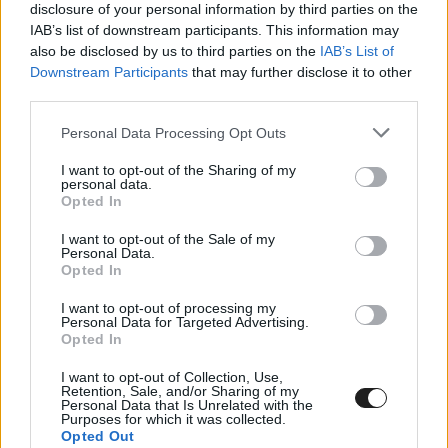
disclosure of your personal information by third parties on the
IAB’s list of downstream participants. This information may
also be disclosed by us to third parties on the
IAB’s List of
Downstream Participants
that may further disclose it to other
third parties.
Please note that this website/app uses one or more Google
Personal Data Processing Opt Outs
Sajnálat és izgalom egyszerre – megegyeznek a
services and may gather and store information including but
vélemények az Ausztrál Nagydíj
not limited to your visit or usage behaviour. You may click to
I want to opt-out of the Sharing of my
helyszínmódosításáról
personal data.
grant or deny consent to Google and its third-party tags to
Opted In
use your data for below specified purposes in below Google
consent section.
I want to opt-out of the Sale of my
Personal Data.
Opted In
I want to opt-out of processing my
Personal Data for Targeted Advertising.
Opted In
I want to opt-out of Collection, Use,
Retention, Sale, and/or Sharing of my
Personal Data that Is Unrelated with the
Purposes for which it was collected.
Opted Out