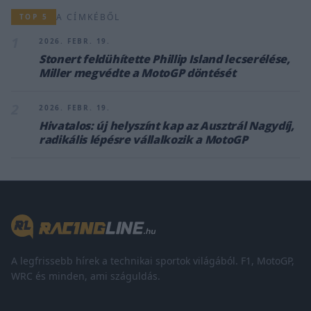
A CÍMKÉBŐL
TOP 5
1
2026. FEBR. 19.
Stonert feldühítette Phillip Island lecserélése,
Miller megvédte a MotoGP döntését
2
2026. FEBR. 19.
Hivatalos: új helyszínt kap az Ausztrál Nagydíj,
radikális lépésre vállalkozik a MotoGP
A legfrissebb hírek a technikai sportok világából. F1, MotoGP,
WRC és minden, ami száguldás.