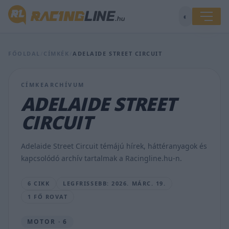
◐
FŐOLDAL
/
CÍMKÉK
/
ADELAIDE STREET CIRCUIT
CÍMKEARCHÍVUM
ADELAIDE STREET
Parkolóhoz
hasonlította
CIRCUIT
Bagnaia
a
Balaton
Adelaide Street Circuit témájú hírek, háttéranyagok és
Parkot
kapcsolódó archív tartalmak a Racingline.hu-n.
SZÁNTÓ
DÁVID
6 CIKK
LEGFRISSEBB: 2026. MÁRC. 19.
•
2026.
1 FŐ ROVAT
MÁRC.
19.
MOTOR · 6