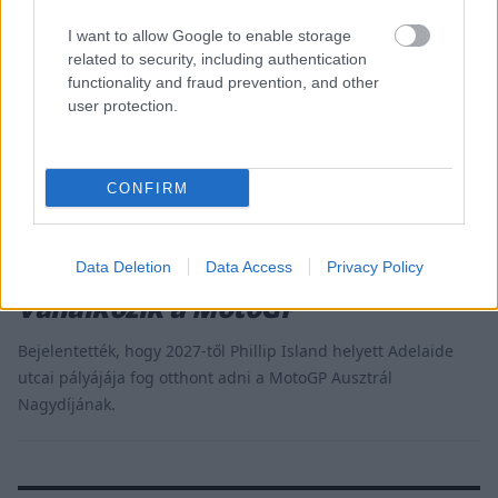
I want to allow Google to enable storage
related to security, including authentication
functionality and fraud prevention, and other
user protection.
CONFIRM
MOTOR / 2026. FEBR. 19.
Hivatalos: új helyszínt kap az
Ausztrál Nagydíj, radikális lépésre
Data Deletion
Data Access
Privacy Policy
vállalkozik a MotoGP
Bejelentették, hogy 2027-től Phillip Island helyett Adelaide
utcai pályájája fog otthont adni a MotoGP Ausztrál
Nagydíjának.