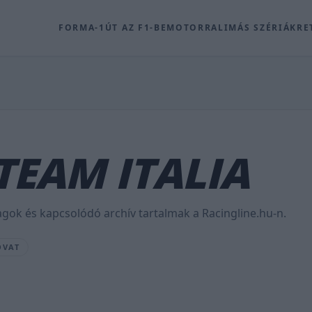
FORMA-1
ÚT AZ F1-BE
MOTOR
RALI
MÁS SZÉRIÁK
RE
TEAM ITALIA
agok és kapcsolódó archív tartalmak a Racingline.hu-n.
OVAT