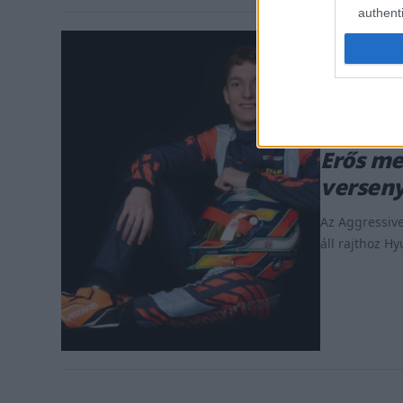
authenti
ROOKIES / 20
Erős me
verseny
Az Aggressive
áll rajthoz H