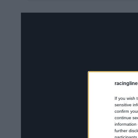
30.
racingline
If you wish 
sensitive in
confirm you
continue se
information 
further disc
participants