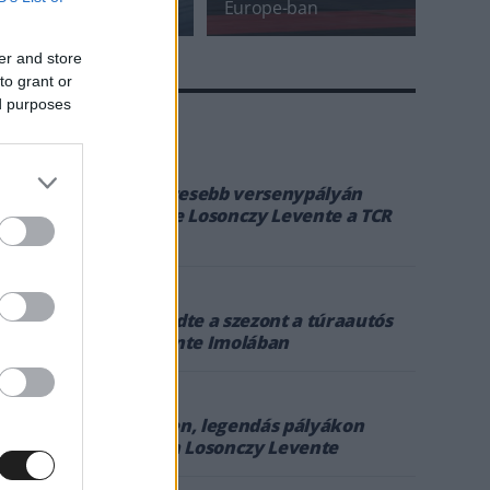
futamát
Europe-ban
er and store
to grant or
ed purposes
A CÍMKÉBŐL
TOP 5
1
2023. MÁJ. 29.
Az egyik leghíresebb versenypályán
mutatkozott be Losonczy Levente a TCR
Europe-ban
2
2023. ÁPR. 24.
Dobogóval kezdte a szezont a túraautós
Losonczy Levente Imolában
3
2023. ÁPR. 14.
Erős mezőnyben, legendás pályákon
versenyez idén Losonczy Levente