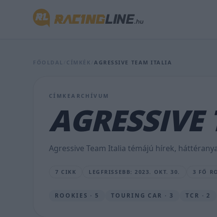
zárt
a
TCR
Italy-
FŐOLDAL
/
CÍMKÉK
/
AGRESSIVE TEAM ITALIA
sorozat
25
CÍMKEARCHÍVUM
AGRESSIVE 
éven
aluli
versenyzők
Agressive Team Italia témájú hírek, háttérany
értékelésében
7 CIKK
LEGFRISSEBB: 2023. OKT. 30.
3 FŐ R
HÍRSZERKESZTŐ
•
ROOKIES · 5
TOURING CAR · 3
TCR · 2
2023.
OKT.