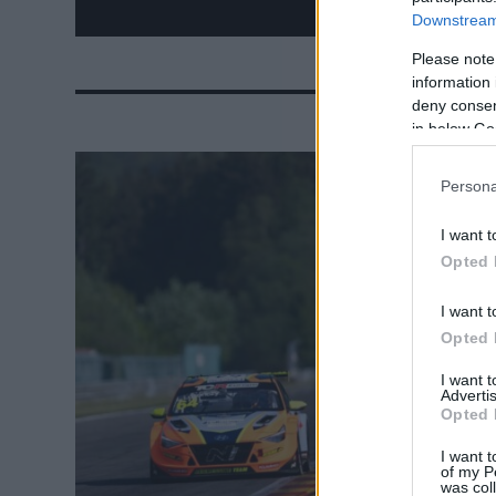
Downstream 
Please note
information 
deny consent
in below Go
Persona
I want t
Opted 
ROOKIES / 202
Az egyi
I want t
mutatko
Opted 
Europe
I want 
Advertis
Az Agressive 
Opted 
sorozatban, é
I want t
of my P
was col