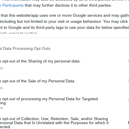
Participants
that may further disclose it to other third parties.
 that this website/app uses one or more Google services and may gath
including but not limited to your visit or usage behaviour. You may click 
 to Google and its third-party tags to use your data for below specifi
ogle consent section.
l Data Processing Opt Outs
o opt-out of the Sharing of my personal data.
In
3. MÁJ. 29.
k leghíresebb versenypályán
o opt-out of the Sale of my Personal Data.
zott be Losonczy Levente a TCR
In
-ban
to opt-out of processing my Personal Data for Targeted
ing.
Team Italia versenyzője az elmúlt hétvégén debütált a
In
s rögtön legendás pályán kezdett.
o opt-out of Collection, Use, Retention, Sale, and/or Sharing
ersonal Data that Is Unrelated with the Purposes for which it
lected.