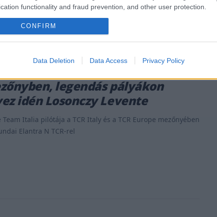
cation functionality and fraud prevention, and other user protection.
CONFIRM
Data Deletion
Data Access
Privacy Policy
23. ÁPR. 14.
zőnyben, legendás pályákon
ez idén Losonczy Levente
 Team Italia pilótája a TCR Italy és a TCR Europe mezőnyében
yundai Elantra N TCR-rel