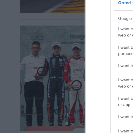
Opted 
Google 
I want t
web or d
I want t
purpose
ROOKIES / 20
I want 
Dobogóv
Losonc
I want t
web or d
Az Agressive 
I want t
or app.
I want t
I want t