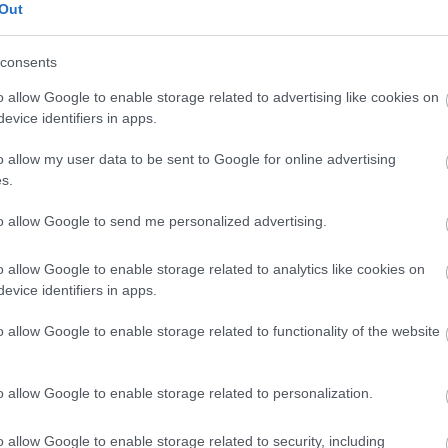
Out
consents
o allow Google to enable storage related to advertising like cookies on
evice identifiers in apps.
o allow my user data to be sent to Google for online advertising
s.
23. ÁPR. 24.
to allow Google to send me personalized advertising.
al kezdte a szezont a túraautós
zy Levente Imolában
o allow Google to enable storage related to analytics like cookies on
evice identifiers in apps.
Team Italia pilótája Imolában versenyzett az elmúlt hétvégén.
o allow Google to enable storage related to functionality of the website
o allow Google to enable storage related to personalization.
o allow Google to enable storage related to security, including