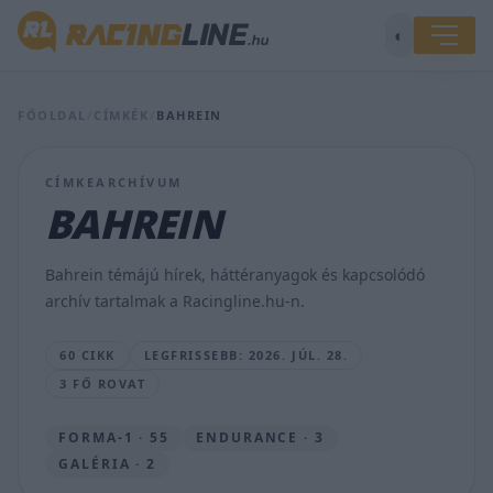
◐
Elkaszált
FŐOLDAL
/
CÍMKÉK
/
BAHREIN
futamok
után
Európában
CÍMKEARCHÍVUM
zárul
az
BAHREIN
egyik
legnépszerűbb
sorozat
Bahrein témájú hírek, háttéranyagok és kapcsolódó
idei
archív tartalmak a Racingline.hu-n.
szezonja
MAJER
60 CIKK
LEGFRISSEBB: 2026. JÚL. 28.
DÁNIEL
3 FŐ ROVAT
•
2026.
JÚL.
FORMA-1 · 55
ENDURANCE · 3
28.
GALÉRIA · 2