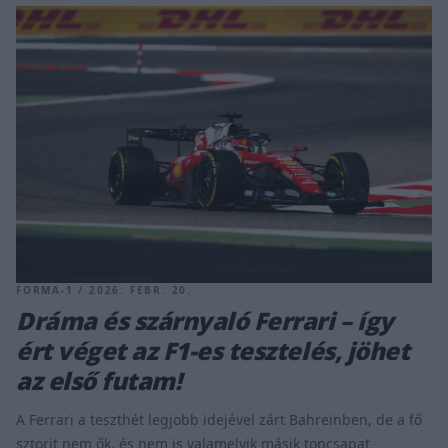
FORMA-1 / 2026. FEBR. 20.
Dráma és szárnyaló Ferrari – így
ért véget az F1-es tesztelés, jöhet
az első futam!
A Ferrari a teszthét legjobb idejével zárt Bahreinben, de a fő
sztorit nem ők, és nem is valamelyik másik topcsapat