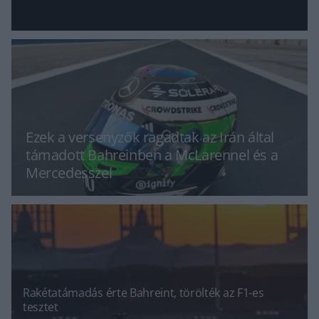
Ezek a versenyzők ragadtak az Irán által
támadott Bahreinben a McLarennel és a
Mercedesszel
Rakétatámadás érte Bahreint, törölték az F1-es
tesztet