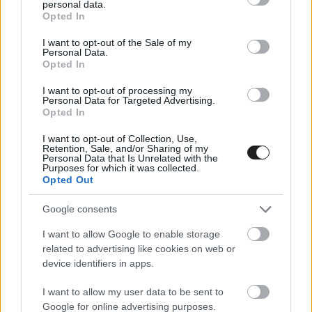
personal data.
grant or deny consent to Google and its third-party tags to
Opted In
use your data for below specified purposes in below Google
Zárul a 2026-os előszezoni tesztelés, legközelebb bő két hét
consent section.
I want to opt-out of the Sale of my
múlva, már az Ausztrál Nagydíj első szabadedzésén gurulnak
Personal Data.
pályára a pilóták.
Opted In
I want to opt-out of processing my
Personal Data for Targeted Advertising.
Opted In
I want to opt-out of Collection, Use,
Retention, Sale, and/or Sharing of my
Personal Data that Is Unrelated with the
Purposes for which it was collected.
Opted Out
Google consents
I want to allow Google to enable storage
related to advertising like cookies on web or
device identifiers in apps.
I want to allow my user data to be sent to
FORMA-1 / 2026. FEBR. 20.
Google for online advertising purposes.