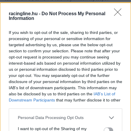
szolgáltatta.
racingline.hu -
Do Not Process My Personal
Information
If you wish to opt-out of the sale, sharing to third parties, or
processing of your personal or sensitive information for
targeted advertising by us, please use the below opt-out
section to confirm your selection. Please note that after your
opt-out request is processed you may continue seeing
interest-based ads based on personal information utilized by
us or personal information disclosed to third parties prior to
your opt-out. You may separately opt-out of the further
disclosure of your personal information by third parties on the
IAB’s list of downstream participants. This information may
also be disclosed by us to third parties on the
IAB’s List of
Downstream Participants
that may further disclose it to other
FORMA-1 / 2026. FEBR. 20.
third parties.
Leclerc nem fogta vissza magát –
Please note that this website/app uses one or more Google
Personal Data Processing Opt Outs
minden mozzanat az F1 utolsó
services and may gather and store information including but
előszezoni tesztnapjáról
not limited to your visit or usage behaviour. You may click to
I want to opt-out of the Sharing of my