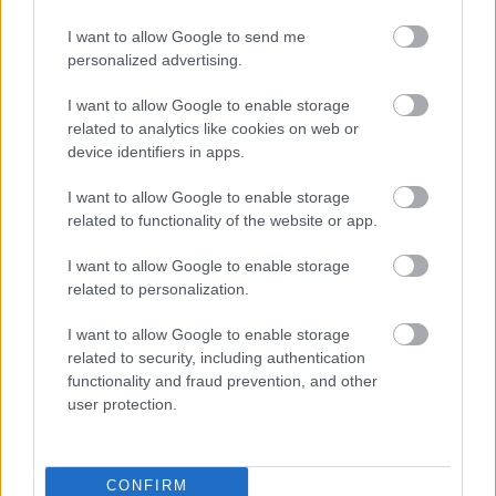
A Ferrari után a Mercedes is
trükkös szárnnyal állt elő a
I want to allow Google to send me
personalized advertising.
bahreini F1-es teszten
I want to allow Google to enable storage
A Ferrari fejtetőre álló szárnyánál nem látványosabb, ám ez is
related to analytics like cookies on web or
egy olyan megoldás, amit eddig egyetlen másik csapattól
device identifiers in apps.
sem lehetett látni.
I want to allow Google to enable storage
related to functionality of the website or app.
I want to allow Google to enable storage
related to personalization.
I want to allow Google to enable storage
related to security, including authentication
functionality and fraud prevention, and other
user protection.
CONFIRM