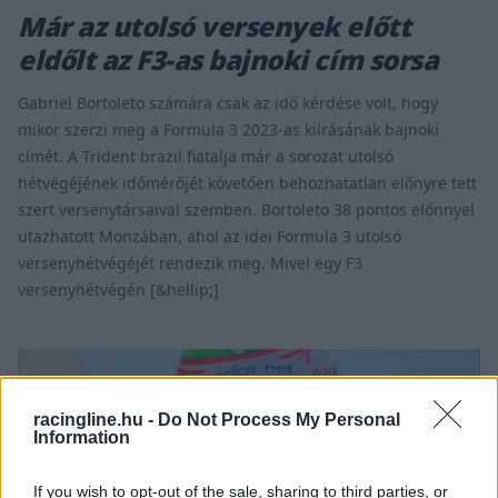
Már az utolsó versenyek előtt
eldőlt az F3-as bajnoki cím sorsa
Gabriel Bortoleto számára csak az idő kérdése volt, hogy
mikor szerzi meg a Formula 3 2023-as kiírásának bajnoki
címét. A Trident brazil fiatalja már a sorozat utolsó
hétvégéjének időmérőjét követően behozhatatlan előnyre tett
szert versenytársaival szemben. Bortoleto 38 pontos előnnyel
utazhatott Monzában, ahol az idei Formula 3 utolsó
versenyhétvégéjét rendezik meg. Mivel egy F3
versenyhétvégén [&hellip;]
racingline.hu -
Do Not Process My Personal
Information
If you wish to opt-out of the sale, sharing to third parties, or