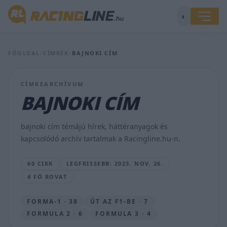
◐
Vesti
mindent
FŐOLDAL
/
CÍMKÉK
/
BAJNOKI CÍM
megpróbált,
de
nem
CÍMKEARCHÍVUM
tudta
elvenni
BAJNOKI CÍM
Pourchaire-
től
a
bajnoki cím témájú hírek, háttéranyagok és
bajnoki
kapcsolódó archív tartalmak a Racingline.hu-n.
címet
BOA
60 CIKK
LEGFRISSEBB: 2023. NOV. 26.
BENCE
4 FŐ ROVAT
•
2023.
NOV.
FORMA-1 · 38
ÚT AZ F1-BE · 7
26.
FORMULA 2 · 6
FORMULA 3 · 4