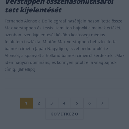
Verstappen összehasonlításáról
tett kijelentését
Fernando Alonso a De Telegraaf hasábjain hasonlította össze
Max Verstappen és Lewis Hamilton bajnoki címeinek értékét,
azonban ezen kijelentését később közösségi médiás
felületein tisztázta. Miután Max Verstappen bebiztosította
bajnoki címét a Japán Nagydíjon, ezzel pedig utolérte
Alonsót, a spanyolt a holland bajnoki címeiről kérdezték. „Max
idén nagyon domináns, és könnyen jutott el a világbajnoki
címig. [&hellip;]
1
2
3
4
5
6
7
KÖVETKEZŐ