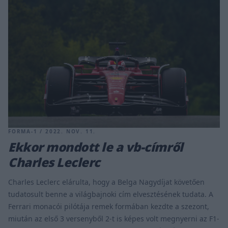
FORMA-1 / 2022. NOV. 11.
Ekkor mondott le a vb-címről
Charles Leclerc
Charles Leclerc elárulta, hogy a Belga Nagydíjat követően
tudatosult benne a világbajnoki cím elvesztésének tudata. A
Ferrari monacói pilótája remek formában kezdte a szezont,
miután az első 3 versenyből 2-t is képes volt megnyerni az F1-