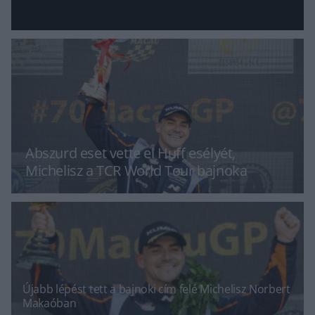
Abszurd eset vette el Huff esélyét,
Michelisz a TCR World Tour bajnoka
Újabb lépést tett a bajnoki cím felé Michelisz Norbert
Makaóban