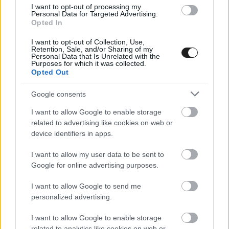
I want to opt-out of processing my
Personal Data for Targeted Advertising.
Opted In
I want to opt-out of Collection, Use,
Retention, Sale, and/or Sharing of my
Personal Data that Is Unrelated with the
Purposes for which it was collected.
Opted Out
Google consents
I want to allow Google to enable storage
related to advertising like cookies on web or
ÚT AZ F1-BE / 2023. FEBR. 13.
device identifiers in apps.
Alex Wurz fia Lando Norris útjára
I want to allow my user data to be sent to
lépett a bajnoki címével
Google for online advertising purposes.
Charlie Wurz lett a 2023-as Castrol Toyota Formula Regional
I want to allow Google to send me
Oceania Championship bajnoka. Az osztrák fiatal a Bruce
personalized advertising.
McLaren Motorsport Parkban elért győzelmével biztosította
be az összetettben való első helyét. Wurz az első osztrák
I want to allow Google to enable storage
származású versenyző, aki képes volt megnyerni a patinás új-
related to analytics like cookies on web or