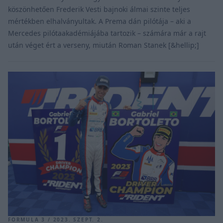
köszönhetően Frederik Vesti bajnoki álmai szinte teljes
mértékben elhalványultak. A Prema dán pilótája – aki a
Mercedes pilótaakadémiájába tartozik – számára már a rajt
után véget ért a verseny, miután Roman Stanek [&hellip;]
FORMULA 3 / 2023. SZEPT. 2.