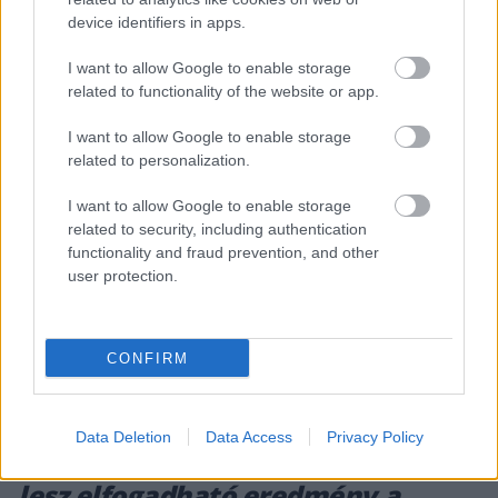
device identifiers in apps.
zélandi bajnokságot. Ezzel a sikerével pedig Lando Norris és
Lance Stroll útjára lépett rá, [&hellip;]
I want to allow Google to enable storage
related to functionality of the website or app.
I want to allow Google to enable storage
related to personalization.
I want to allow Google to enable storage
related to security, including authentication
functionality and fraud prevention, and other
user protection.
CONFIRM
FORMA-1 / 2023. FEBR. 6.
Data Deletion
Data Access
Privacy Policy
Ferrari: Idén csak a bajnoki cím
lesz elfogadható eredmény a