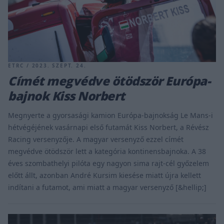
ETRC / 2023. SZEPT. 24.
Címét megvédve ötödször Európa-
bajnok Kiss Norbert
Megnyerte a gyorsasági kamion Európa-bajnokság Le Mans-i
hétvégéjének vasárnapi első futamát Kiss Norbert, a Révész
Racing versenyzője. A magyar versenyző ezzel címét
megvédve ötödször lett a kategória kontinensbajnoka. A 38
éves szombathelyi pilóta egy nagyon sima rajt-cél győzelem
előtt állt, azonban André Kursim kiesése miatt újra kellett
indítani a futamot, ami miatt a magyar versenyző [&hellip;]