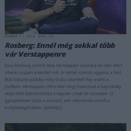
FORMA-1 / 2022. NOV. 24.
Rosberg: Ennél még sokkal több
vár Verstappenre
Nico Rosberg szerint Max Verstappen számára az idén elért
sikerei csupán a kezdet volt. A német szerint ugyanis a Red
Bull holland pilótája még óriási sikereket fog aratni a
jövőben. Verstappen idém már négy futammal a bajnokság
vége előtt bebiztosította a bajnoki címét és összesen 15
győzelemmel zárta a szezont, ami rekordnak számít a
királykategóriában. [&hellip;]