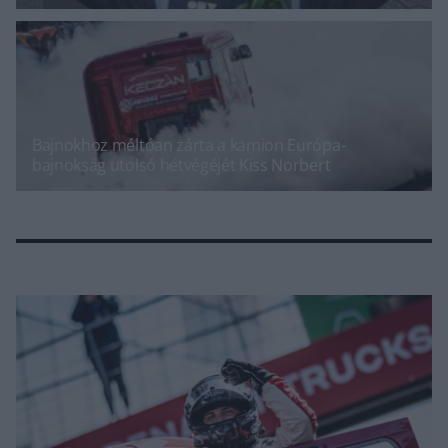
Bajnokhoz méltóan zárta a kamion Európa-
bajnokság utolsó hétvégéjét Kiss Norbert