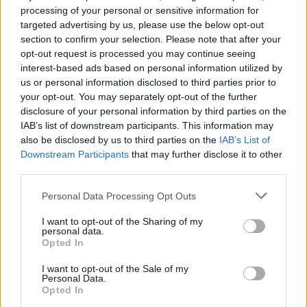
processing of your personal or sensitive information for
targeted advertising by us, please use the below opt-out
section to confirm your selection. Please note that after your
opt-out request is processed you may continue seeing
interest-based ads based on personal information utilized by
FORMULA 3 / 2023. AUG. 1.
us or personal information disclosed to third parties prior to
Alonso brazil neveltje lehet a
your opt-out. You may separately opt-out of the further
Formula 3 idei bajnoka
disclosure of your personal information by third parties on the
IAB’s list of downstream participants. This information may
also be disclosed by us to third parties on the
IAB’s List of
Ugyan Gabriel Bortoleto spái hétvégéje közel sem úgy alakult,
Downstream Participants
that may further disclose it to other
mint ahogyan azt eltervezte, a riválisai gyenge szereplése
third parties.
miatt a Formula 3-as bajnoki cím kapujába került. A fiatal
brazil versenyzőnek mindössze egyetlen pontot kell szereznie
Please note that this website/app uses one or more Google
Personal Data Processing Opt Outs
a monzai szezonzárón, hogy matematikailag is bebiztosítsa a
services and may gather and store information including but
not limited to your visit or usage behaviour. You may click to
I want to opt-out of the Sharing of my
bajnoki elsőségét. Bortoleto – akit sok más fiatal pilóta mellett
personal data.
grant or deny consent to Google and its third-party tags to
Fernando Alonso menedzsel [&hellip;]
Opted In
use your data for below specified purposes in below Google
consent section.
I want to opt-out of the Sale of my
Personal Data.
Opted In