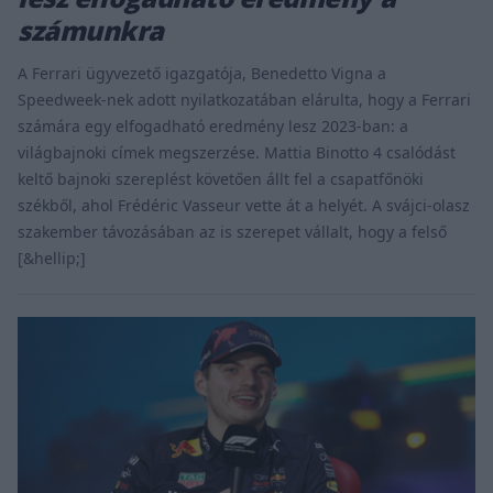
számunkra
A Ferrari ügyvezető igazgatója, Benedetto Vigna a
Speedweek-nek adott nyilatkozatában elárulta, hogy a Ferrari
számára egy elfogadható eredmény lesz 2023-ban: a
világbajnoki címek megszerzése. Mattia Binotto 4 csalódást
keltő bajnoki szereplést követően állt fel a csapatfőnöki
székből, ahol Frédéric Vasseur vette át a helyét. A svájci-olasz
szakember távozásában az is szerepet vállalt, hogy a felső
[&hellip;]