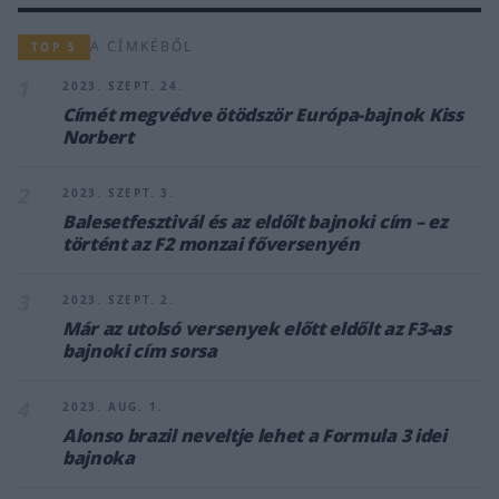
A CÍMKÉBŐL
TOP 5
1
2023. SZEPT. 24.
Címét megvédve ötödször Európa-bajnok Kiss
Norbert
2
2023. SZEPT. 3.
Balesetfesztivál és az eldőlt bajnoki cím – ez
történt az F2 monzai főversenyén
3
2023. SZEPT. 2.
Már az utolsó versenyek előtt eldőlt az F3-as
bajnoki cím sorsa
4
2023. AUG. 1.
Alonso brazil neveltje lehet a Formula 3 idei
bajnoka