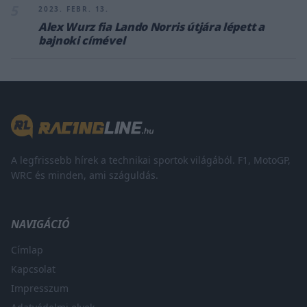
5
2023. FEBR. 13.
Alex Wurz fia Lando Norris útjára lépett a
bajnoki címével
A legfrissebb hírek a technikai sportok világából. F1, MotoGP,
WRC és minden, ami száguldás.
NAVIGÁCIÓ
Címlap
Kapcsolat
Impresszum