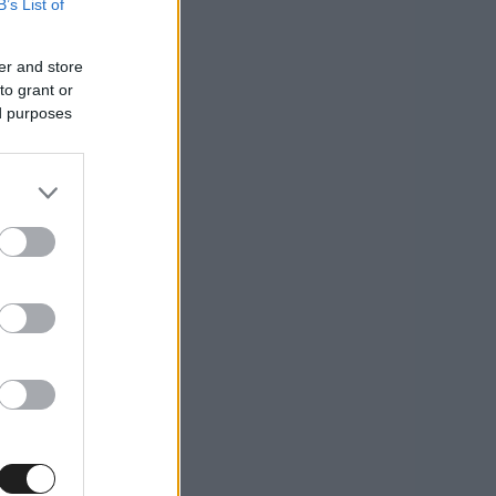
B’s List of
er and store
to grant or
ed purposes