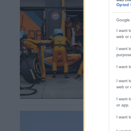
Opted 
FORMA-1 / 20
Nem is
Google 
verseny
I want t
web or d
A McLaren For
&#8222;nagy l
I want t
Brazíliában, 
purpose
&#8222;felesl
I want 
Ricciardo ver
pilótájával, 
I want t
versenyzőjével
web or d
I want t
or app.
I want t
RALI / 2022. 
I want t