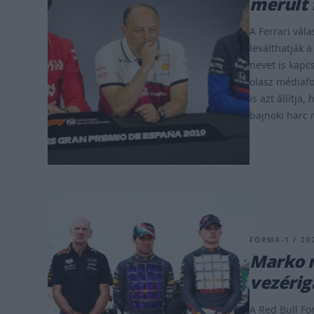
merült 
A Ferrari vála
leválthatják 
nevet is kapc
olasz médiafo
is azt állítja
bajnoki harc m
FORMA-1 / 20
Marko n
vezérig
A Red Bull Fo