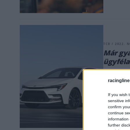
TCR / 2022. N
Már gyá
ügyféla
A Toyota Gazo
ügyfélautóina
racingline
dél-amerikai 
zajlik, a Toyo
If you wish 
gyártanak, mi
sensitive in
confirm you
[&hellip;]
continue se
information 
further disc