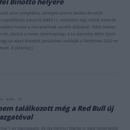
fel Binotto helyére
szolt azon pletykákra, amelyek szerint Mattia Binottót
a csapatfőnöki posztról &#8211; miközben egy másik ismerős
solatba hoztak a maranellóiak vezetői állásával. Több hiteles
rrás, köztük a neves sportnapilap, a La Gazzetta dello Sport
, hogy az olasz Binottót januárban leváltják a förtelmes 2022-es
iatt. A [&hellip;]
22. NOV. 13.
em találkozott még a Red Bull új
azgatóval
rma-1-es topcsapata, és így Helmut Marko is még ismerkedik