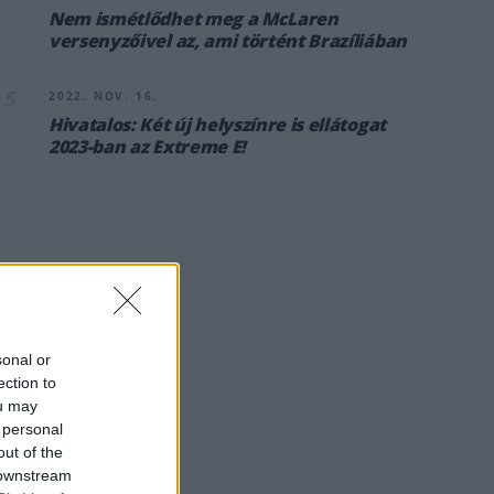
Nem ismétlődhet meg a McLaren
versenyzőivel az, ami történt Brazíliában
5
2022. NOV. 16.
Hivatalos: Két új helyszínre is ellátogat
2023-ban az Extreme E!
sonal or
ection to
ou may
 personal
out of the
 downstream