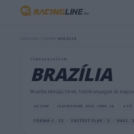
Hamilton
az
erdőben
fut
FŐOLDAL
/
CÍMKÉK
/
BRAZÍLIA
és
közben
CÍMKEARCHÍVUM
egy
BRAZÍLIA
brazil
bankot
Brazília témájú hírek, háttéranyagok és kapcs
reklámoz
60 CIKK
LEGFRISSEBB: 2023. FEBR. 28.
4 FŐ
CSONKA
NIKOLETT
•
FORMA-1 · 52
FASTEST SLAP · 3
RALI · 
2023.
FEBR.