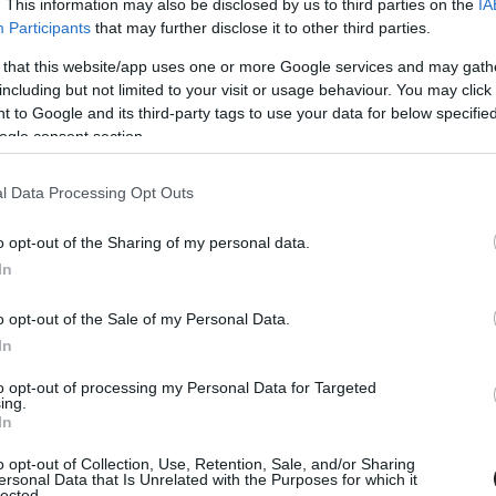
. This information may also be disclosed by us to third parties on the
IA
Participants
that may further disclose it to other third parties.
 that this website/app uses one or more Google services and may gath
including but not limited to your visit or usage behaviour. You may click 
22. NOV. 17.
 to Google and its third-party tags to use your data for below specifi
nlja Ralf Schumacher Steinernek,
ogle consent section.
kirúgta Micket
l Data Processing Opt Outs
er újra élesen bírálta a Haas csapatfőnökét, Günther
unokaöccse, Mick Schumacher és Nico Hülkenberg
o opt-out of the Sharing of my personal data.
 kapcsán. A volt Forma-1-es versenyző a német Sky-nak adott
In
így fogalmaz: &#8222;Ezt nem nevezhetjük személyzeti
k, úgy értem, motiválni kell az alkalmazottakat.&#8221;
o opt-out of the Sale of my Personal Data.
rint Steiner kudarcot vallott ebben a tekintetben, ahogy
In
lkozott: &#8222;Minden alkalommal, amikor [&hellip;]
to opt-out of processing my Personal Data for Targeted
ing.
In
o opt-out of Collection, Use, Retention, Sale, and/or Sharing
ersonal Data that Is Unrelated with the Purposes for which it
lected.