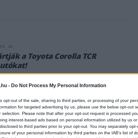
OV. 23.
rtják a Toyota Corolla TCR
utókat!
o Racing Argentina megkezdte az új Toyota Corolla TCR első
k a gyártását, miután az első autóval sikeresen debütált a
.hu -
Do Not Process My Personal Information
TCR sorozatban. Az autók gyártása az argentínai Záratéban
ta közúti autógyártó üzemei mellett. Ott olyan modelleket is
to opt-out of the sale, sharing to third parties, or processing of your per
nt a Hilux és az SW4. A Motor1.com-nak Juan Pablo Grano, a
formation for targeted advertising by us, please use the below opt-out s
r selection. Please note that after your opt-out request is processed y
eing interest-based ads based on personal information utilized by us or
disclosed to third parties prior to your opt-out. You may separately opt-
losure of your personal information by third parties on the IAB’s list of