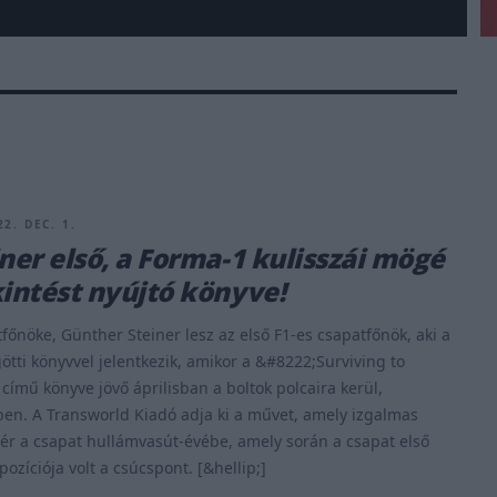
2. DEC. 1.
iner első, a Forma-1 kulisszái mögé
kintést nyújtó könyve!
főnöke, Günther Steiner lesz az első F1-es csapatfőnök, aki a
ötti könyvvel jelentkezik, amikor a &#8222;Surviving to
című könyve jövő áprilisban a boltok polcaira kerül,
en. A Transworld Kiadó adja ki a művet, amely izgalmas
gér a csapat hullámvasút-évébe, amely során a csapat első
 pozíciója volt a csúcspont. [&hellip;]