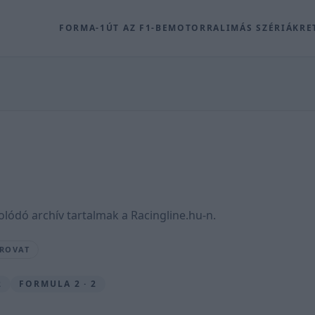
FORMA-1
ÚT AZ F1-BE
MOTOR
RALI
MÁS SZÉRIÁK
RE
olódó archív tartalmak a Racingline.hu-n.
 ROVAT
2
FORMULA 2 · 2