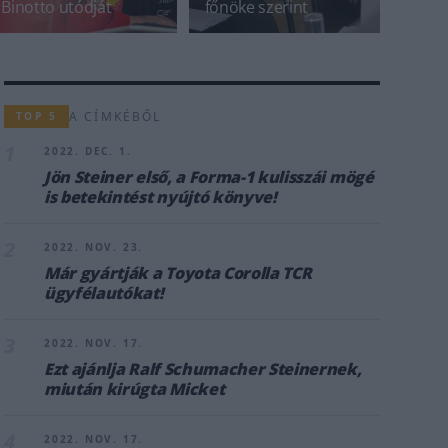
Binotto utódját
főnöke szerint
A CÍMKÉBŐL
TOP 5
1
2022. DEC. 1.
Jön Steiner első, a Forma-1 kulisszái mögé
is betekintést nyújtó könyve!
2
2022. NOV. 23.
Már gyártják a Toyota Corolla TCR
ügyfélautókat!
3
2022. NOV. 17.
Ezt ajánlja Ralf Schumacher Steinernek,
miután kirúgta Micket
4
2022. NOV. 17.