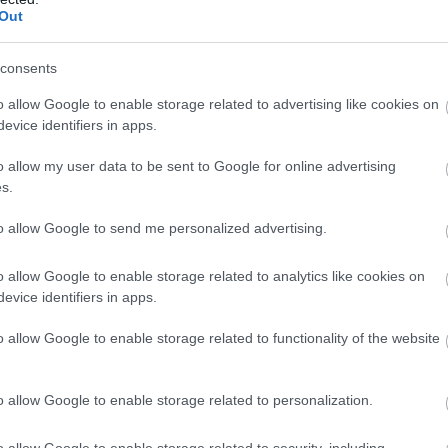
Out
22. NOV. 17.
métlődhet meg a McLaren
consents
zőivel az, ami történt Brazíliában
o allow Google to enable storage related to advertising like cookies on
evice identifiers in apps.
ma-1-es csapatfőnöke, Andreas Seidl szerint csapata
ehetőséget&#8221; szalasztott el a múlt hétvégén
o allow my user data to be sent to Google for online advertising
ahol Daniel Ricciardo és Lando Norris is
s.
eges&#8221; pályán történt balesetekbe keveredtek.
to allow Google to send me personalized advertising.
senye már az első körben eldőlt, mivel összeütközött a Haas
Kevin Magnussennel, míg Norris is korán összeakadt a Ferrari
o allow Google to enable storage related to analytics like cookies on
, Charles Leclerc-rel, de végül egy [&hellip;]
evice identifiers in apps.
o allow Google to enable storage related to functionality of the website
o allow Google to enable storage related to personalization.
NOV. 16.
o allow Google to enable storage related to security, including