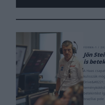
FORMA-1 / 202
Jön Ste
is bete
A Haas csapat
kulisszák mög
Drive&#8221; 
keménykötésb
betekintést í
brazíliai pole