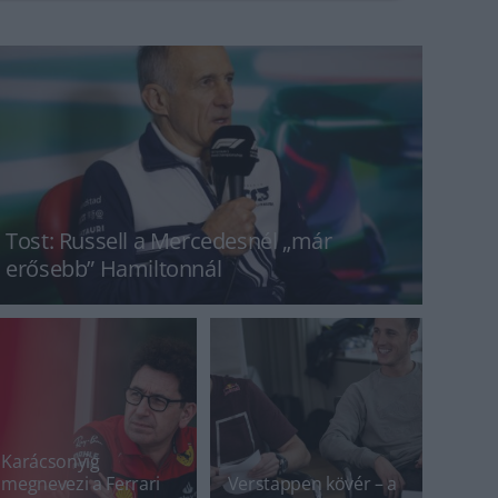
Tost: Russell a Mercedesnél „már
erősebb” Hamiltonnál
Karácsonyig
megnevezi a Ferrari
Verstappen kövér – a