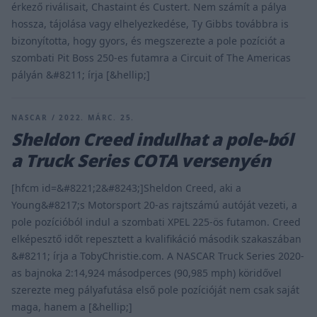
érkező riválisait, Chastaint és Custert. Nem számít a pálya
hossza, tájolása vagy elhelyezkedése, Ty Gibbs továbbra is
bizonyította, hogy gyors, és megszerezte a pole pozíciót a
szombati Pit Boss 250-es futamra a Circuit of The Americas
pályán &#8211; írja [&hellip;]
NASCAR / 2022. MÁRC. 25.
Sheldon Creed indulhat a pole-ból
a Truck Series COTA versenyén
[hfcm id=&#8221;2&#8243;]Sheldon Creed, aki a
Young&#8217;s Motorsport 20-as rajtszámú autóját vezeti, a
pole pozícióból indul a szombati XPEL 225-ös futamon. Creed
elképesztő időt repesztett a kvalifikáció második szakaszában
&#8211; írja a TobyChristie.com. A NASCAR Truck Series 2020-
as bajnoka 2:14,924 másodperces (90,985 mph) köridővel
szerezte meg pályafutása első pole pozícióját nem csak saját
maga, hanem a [&hellip;]