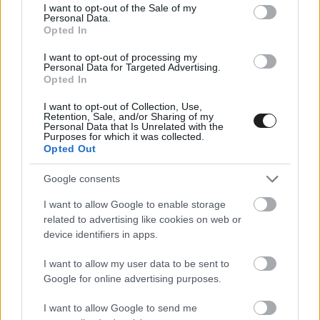
consent section.
I want to opt-out of the Sale of my
igazán beindítani szezonját
Personal Data.
Opted In
Talán Chase Elliott következik a sorban, hogy futamot nyerjen
I want to opt-out of processing my
a Hendrick Motorsports autójával, Larson, Bowman és Byron
Personal Data for Targeted Advertising.
győzelmei után. A Hendrick istálló elképesztő rajtja négy
Opted In
futam alatt három győzelmet hozott &#8211; Kyle Larson
I want to opt-out of Collection, Use,
Fontanában, Alex Bowman Las Vegasban és William Byron
Retention, Sale, and/or Sharing of my
Personal Data that Is Unrelated with the
Atlantában nyert -, így a csapatból már csak Elliott keresi az
Purposes for which it was collected.
első győzelmét a [&hellip;]
Opted Out
Google consents
NASCAR / 2022. MÁRC. 27.
I want to allow Google to enable storage
Pördülések és törések a NASCAR
related to advertising like cookies on web or
Cup Series austini edzésén – VIDEÓ
device identifiers in apps.
Ryan Blaney számára nem kezdődött jól a NASCAR Cup Series
I want to allow my user data to be sent to
austini hétvégéje, hiszen megpördült a hivatalos edzésen. A
Google for online advertising purposes.
NASCAR Cup Series edzése nem volt ideális a Team Penske
I want to allow Google to send me
versenyzője, Ryan Blaney számára, aki a Circuit of the