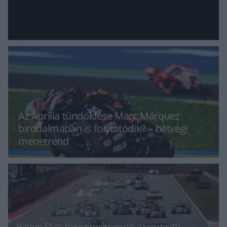
Az Aprilia tündöklése Marc Márquez
birodalmában is folytatódik? – hétvégi
menetrend
Három F1-es helyszín versenyzik a sportautó