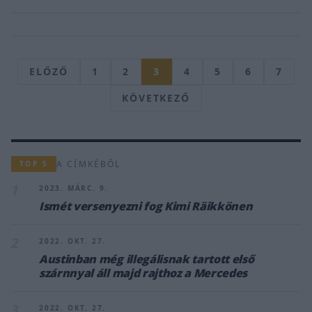
ELŐZŐ
1
2
3
4
5
6
7
KÖVETKEZŐ
A CÍMKÉBŐL
TOP 5
1
2023. MÁRC. 9.
Ismét versenyezni fog Kimi Räikkönen
2
2022. OKT. 27.
Austinban még illegálisnak tartott első
szárnnyal áll majd rajthoz a Mercedes
3
2022. OKT. 27.