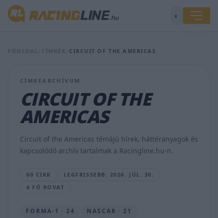
◐
Már
idén
megvalósul,
FŐOLDAL
/
CÍMKÉK
/
CIRCUIT OF THE AMERICAS
hogy
F1-
es
CÍMKEARCHÍVUM
autók
CIRCUIT OF THE
és
MotoGP-
AMERICAS
motorok
is
köröznek
Circuit of the Americas témájú hírek, háttéranyagok és
egy
kapcsolódó archív tartalmak a Racingline.hu-n.
futamhétvégén?
SEBŐK
60 CIKK
LEGFRISSEBB: 2026. JÚL. 30.
MÁTÉ
4 FŐ ROVAT
•
2026.
JÚL.
FORMA-1 · 24
NASCAR · 21
30.