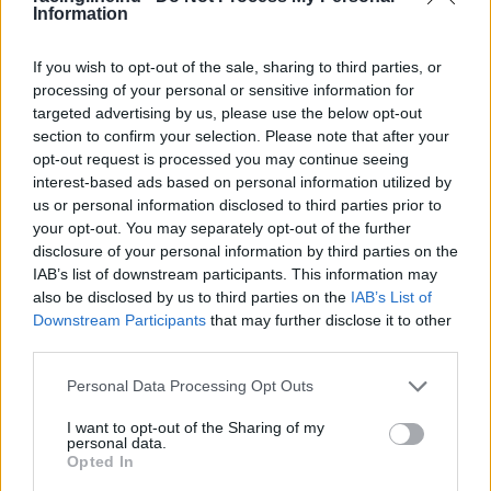
Information
szombaton, ami azt jelenti, hogy [&hellip;]
If you wish to opt-out of the sale, sharing to third parties, or
NASCAR / 2022. MÁRC. 27.
processing of your personal or sensitive information for
A pankrációs legenda vezeti a pace
targeted advertising by us, please use the below opt-out
section to confirm your selection. Please note that after your
car-t vasárnap a NASCAR-ban
opt-out request is processed you may continue seeing
interest-based ads based on personal information utilized by
A &#8222;The Undertaker&#8221; névre hallgató pankrátor
us or personal information disclosed to third parties prior to
fogja felvezetni a mezőnyt a NASCAR Cup Series austini
your opt-out. You may separately opt-out of the further
versenyén. A Circuit of The Americas
disclosure of your personal information by third parties on the
IAB’s list of downstream participants. This information may
&#8222;feltámasztja&#8221; a WWE egyik legnagyobb nevét
also be disclosed by us to third parties on the
IAB’s List of
a hétvégi EchoPark Automotive Grand Prix-re. The Undertaker
Downstream Participants
that may further disclose it to other
vasárnap a COTA-n fogja megtisztelni a NASCAR közösségét
third parties.
jelenlétével, hogy tiszteletbeli pace car sofőrként ő vezesse a
mezőnyt a zöld [&hellip;]
Please note that this website/app uses one or more Google
Personal Data Processing Opt Outs
services and may gather and store information including but
not limited to your visit or usage behaviour. You may click to
I want to opt-out of the Sharing of my
personal data.
NASCAR / 2022. MÁRC. 27.
grant or deny consent to Google and its third-party tags to
Opted In
Chase Elliott Austinban szeretné
use your data for below specified purposes in below Google