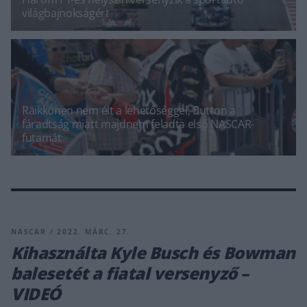
világbajnokságért
Räikkönen nem élt a lehetőséggel, Button a
fáradtság miatt majdnem feladta első NASCAR-
futamát
NASCAR / 2022. MÁRC. 27.
Kihasználta Kyle Busch és Bowman
balesetét a fiatal versenyző –
VIDEÓ