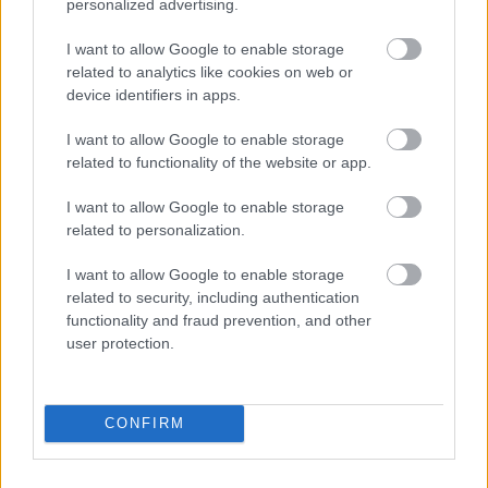
personalized advertising.
Americas pályán a szombati edzésből kevesebb mint 12
perccel a vége előtt a korlátnak csapódott. A 12-es autó
I want to allow Google to enable storage
[&hellip;]
related to analytics like cookies on web or
device identifiers in apps.
NASCAR / 2022. MÁRC. 27.
I want to allow Google to enable storage
Allmendinger Xfinity győzelemmel
related to functionality of the website or app.
hangolt a Cup versenyre COTA-n
I want to allow Google to enable storage
related to personalization.
AJ Allmendinger domináns győzelmet aratott a NASCAR
Xfinity Series austini versenyén, ahol a 46 körből 27-et az élen
I want to allow Google to enable storage
töltött. Minden alkalommal, amikor a NASCAR Xfinity Series
related to security, including authentication
egy épített pályára megy, az elvárás az, hogy mindenkinek AJ
functionality and fraud prevention, and other
Allmendingerrel és a Kaulig Racinggel kell megküzdenie a
user protection.
győzelemért. Ez ismét így volt a szombati Pit Boss 250-es
versenyen [&hellip;]
CONFIRM
NASCAR / 2022. MÁRC. 26.