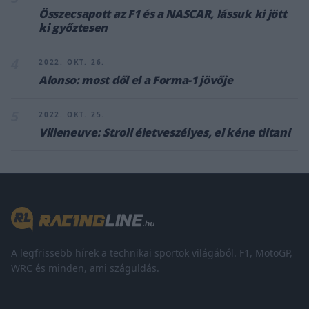
Összecsapott az F1 és a NASCAR, lássuk ki jött
ki győztesen
4
2022. OKT. 26.
Alonso: most dől el a Forma-1 jövője
5
2022. OKT. 25.
Villeneuve: Stroll életveszélyes, el kéne tiltani
A legfrissebb hírek a technikai sportok világából. F1, MotoGP,
WRC és minden, ami száguldás.