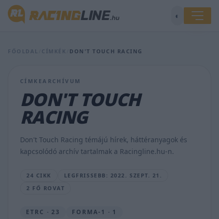
◐
FŐOLDAL
/
CÍMKÉK
/
DON'T TOUCH RACING
CÍMKEARCHÍVUM
DON'T TOUCH
Kiss
Norbertnek
RACING
meccslabdája
lesz
Le
Don't Touch Racing témájú hírek, háttéranyagok és
Mansban
kapcsolódó archív tartalmak a Racingline.hu-n.
VÁMOSI
PÉTER
24 CIKK
LEGFRISSEBB: 2022. SZEPT. 21.
•
2022.
2 FŐ ROVAT
SZEPT.
21.
ETRC · 23
FORMA-1 · 1