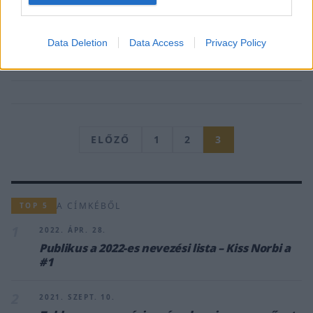
csapata gyakorlatilag hivatalosan itt mutatta be a Maggie
névre elkeresztelt sárga IVECO-t, és gyakorlatilag a járgány itt
tette meg az első teszt kilométereit is. Az időjárás nem volt
Data Deletion
Data Access
Privacy Policy
kegyes azonban [&hellip;]
ELŐZŐ
1
2
3
A CÍMKÉBŐL
TOP 5
1
2022. ÁPR. 28.
Publikus a 2022-es nevezési lista – Kiss Norbi a
#1
2
2021. SZEPT. 10.