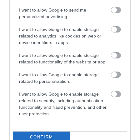
I want to allow Google to send me
personalized advertising.
I want to allow Google to enable storage
related to analytics like cookies on web or
device identifiers in apps.
I want to allow Google to enable storage
related to functionality of the website or app.
I want to allow Google to enable storage
related to personalization.
ETRC / 2018. ÁPR. 16.
I want to allow Google to enable storage
A Don’t Touch Racing kamionja lóg
related to security, including authentication
a levegőben
functionality and fraud prevention, and other
user protection.
Az idei kamion Európa-bajnokság mezőnyének egy része
Autodrom Most-ba ment tesztelni, és így tett a legújabb
csapat, a Don&#8217;t Touch Racing is. André Kursim új
CONFIRM