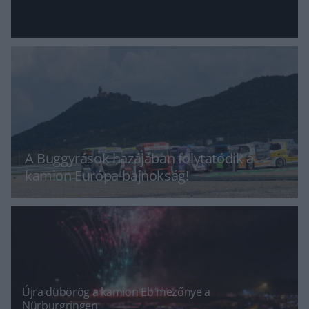
A Buggyrások hazájában folytatódik a
kamion Európa-bajnokság!
Újra dübörög a kamion Eb mezőnye a
Nürburgringen