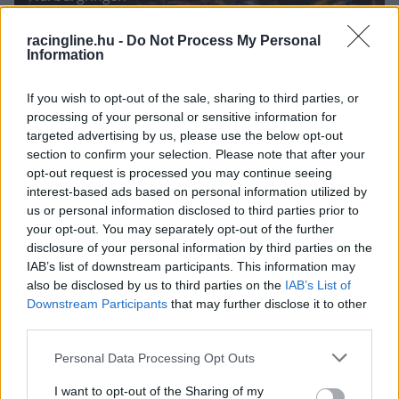
racingline.hu -
Do Not Process My Personal
Information
If you wish to opt-out of the sale, sharing to third parties, or
processing of your personal or sensitive information for
targeted advertising by us, please use the below opt-out
A Slovakia Ring a kamion Eb következő
section to confirm your selection. Please note that after your
versenyhelyszíne
opt-out request is processed you may continue seeing
interest-based ads based on personal information utilized by
us or personal information disclosed to third parties prior to
your opt-out. You may separately opt-out of the further
disclosure of your personal information by third parties on the
IAB’s list of downstream participants. This information may
also be disclosed by us to third parties on the
IAB’s List of
Downstream Participants
that may further disclose it to other
third parties.
Please note that this website/app uses one or more Google
Personal Data Processing Opt Outs
services and may gather and store information including but
not limited to your visit or usage behaviour. You may click to
I want to opt-out of the Sharing of my