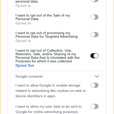
personal data.
grant or deny consent to Google and its third-party tags to
Opted In
use your data for below specified purposes in below Google
consent section.
I want to opt-out of the Sale of my
Personal Data.
Opted In
I want to opt-out of processing my
Personal Data for Targeted Advertising.
ETRC / 2018. ÁPR. 19.
Opted In
Ez történt a FIA ETRC 2018-as
szezon előtti tesztjén Mostban
I want to opt-out of Collection, Use,
Retention, Sale, and/or Sharing of my
Personal Data that Is Unrelated with the
Purposes for which it was collected.
Most már az utolsó fázisába érkezett a 2018-as felkészülés az
Opted Out
ETRC-re, azaz a kamion Európa-bajnokságra. A három napos
teszt Autodrom Most pályáján zajlott, itt keltek idén életre
Google consents
először a monstrumok. Rengeteg ismerős név, de új arcok is
I want to allow Google to enable storage
részt vettek ezen. Egyre inkább úgy tűnik, hogy a 2018-as év
related to advertising like cookies on web or
egyike lesz a legjobb szezonoknak, mert a [&hellip;]
device identifiers in apps.
I want to allow my user data to be sent to
Google for online advertising purposes.