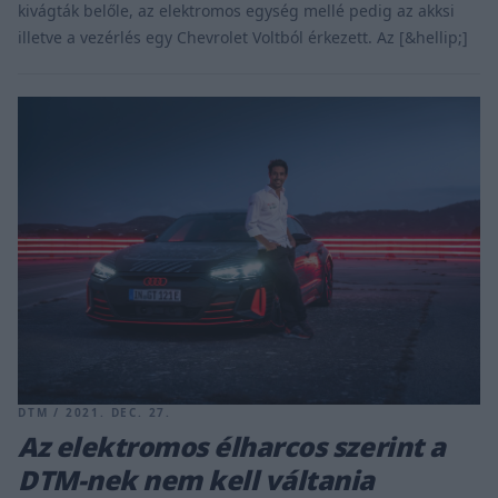
kivágták belőle, az elektromos egység mellé pedig az akksi
illetve a vezérlés egy Chevrolet Voltból érkezett. Az [&hellip;]
DTM / 2021. DEC. 27.
Az elektromos élharcos szerint a
DTM-nek nem kell váltania