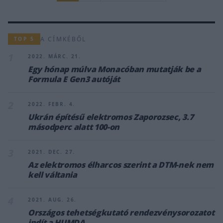
A CÍMKÉBŐL
TOP 5
1
2022. MÁRC. 21.
Egy hónap múlva Monacóban mutatják be a
Formula E Gen3 autóját
2
2022. FEBR. 4.
Ukrán építésű elektromos Zaporozsec, 3.7
másodperc alatt 100-on
3
2021. DEC. 27.
Az elektromos élharcos szerint a DTM-nek nem
kell váltania
4
2021. AUG. 26.
Országos tehetségkutató rendezvénysorozatot
indít a HUMDA