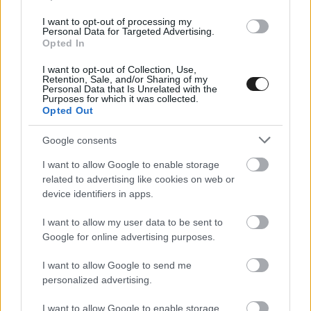
I want to opt-out of processing my
Personal Data for Targeted Advertising.
Opted In
I want to opt-out of Collection, Use,
Retention, Sale, and/or Sharing of my
Personal Data that Is Unrelated with the
Purposes for which it was collected.
Opted Out
Google consents
I want to allow Google to enable storage
E-MOBILITY / 2021. JÚL. 28.
related to advertising like cookies on web or
A Mercedes-Benz felkészül a teljes
device identifiers in apps.
elektromos váltásra
I want to allow my user data to be sent to
A Mercedes-Benz felkészült arra, hogy az évtized végére
Google for online advertising purposes.
teljesen elektromos autók gyártására állhasson át, ha ezt a
I want to allow Google to send me
piaci viszonyok lehetővé teszik. Azzal, hogy a cég az „első az
personalized advertising.
elektromos” megközelítésről a „teljesen elektromos”
stratégiára vált, a prémium autógyártó tovább száguld az
I want to allow Google to enable storage