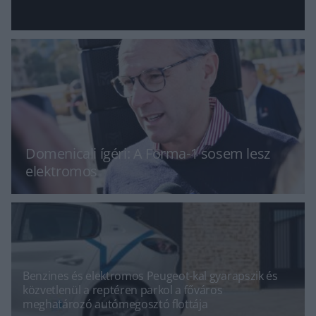
Domenicali ígéri: A Forma-1 sosem lesz
elektromos
Benzines és elektromos Peugeot-kal gyarapszik és
közvetlenül a reptéren parkol a főváros
meghatározó autómegosztó flottája