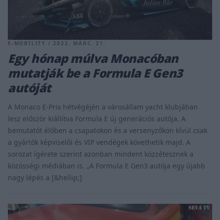
E-MOBILITY / 2022. MÁRC. 21.
Egy hónap múlva Monacóban
mutatják be a Formula E Gen3
autóját
A Monaco E-Prix hétvégéjén a városállam yacht klubjában
lesz először kiállítva Formula E új generációs autója. A
bemutatót élőben a csapatokon és a versenyzőkön kívül csak
a gyártók képviselői és VIP vendégek követhetik majd. A
sorozat ígérete szerint azonban mindent közzétesznek a
közösségi médiában is. „A Formula E Gen3 autója egy újabb
nagy lépés a [&hellip;]