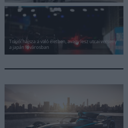
Tokiói hajsza a való életben, avagy lesz utcai verseny
a japán fővárosban