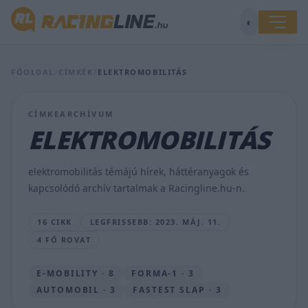
◐
Fókuszban
a
zöld
mobilitás
FŐOLDAL
/
CÍMKÉK
/
ELEKTROMOBILITÁS
–
stratégiai
együttműködési
CÍMKEARCHÍVUM
megállapodást
ELEKTROMOBILITÁS
kötött
a
HUMDA
elektromobilitás témájú hírek, háttéranyagok és
és
kapcsolódó archív tartalmak a Racingline.hu-n.
a
Greendex
16 CIKK
LEGFRISSEBB: 2023. MÁJ. 11.
HÍRSZERKESZTŐ
4 FŐ ROVAT
•
2023.
MÁJ.
E-MOBILITY · 8
FORMA-1 · 3
11.
AUTOMOBIL · 3
FASTEST SLAP · 3