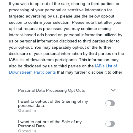
If you wish to opt-out of the sale, sharing to third parties, or
processing of your personal or sensitive information for
FASTEST SLAP / 2021. AUG. 26.
targeted advertising by us, please use the below opt-out
Országos tehetségkutató
section to confirm your selection. Please note that after your
opt-out request is processed you may continue seeing
rendezvénysorozatot indít a
interest-based ads based on personal information utilized by
HUMDA
us or personal information disclosed to third parties prior to
your opt-out. You may separately opt-out of the further
Országos autó-motorsport tehetségkutató programsorozatot
disclosure of your personal information by third parties on the
IAB’s list of downstream participants. This information may
indít HUMDA Junior Gokart Challenge néven 6 és 14 év közötti
also be disclosed by us to third parties on the
IAB’s List of
gyermekek számárára a HUMDA Magyar Autó-Motorsport
Downstream Participants
that may further disclose it to other
Fejlesztési Ügynökség Zrt. A jelentkezők profi versenygokart-
third parties.
szimulátorokon próbálhatják ki magukat a HUMDA országjáró
kamionjában augusztus 30. és október 30. között, összesen
Please note that this website/app uses one or more Google
Personal Data Processing Opt Outs
services and may gather and store information including but
hét városban. A jövő tehetséges autó- és motorversenyzőinek
not limited to your visit or usage behaviour. You may click to
I want to opt-out of the Sharing of my
felkutatását már gyermekkorban elkezdi a [&hellip;]
personal data.
grant or deny consent to Google and its third-party tags to
Opted In
use your data for below specified purposes in below Google
consent section.
I want to opt-out of the Sale of my
Personal Data.
Opted In