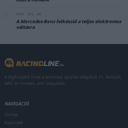
5
2021. JÚL. 28.
A Mercedes-Benz felkészül a teljes elektromos
váltásra
A legfrissebb hírek a technikai sportok világából. F1, MotoGP,
WRC és minden, ami száguldás.
NAVIGÁCIÓ
Címlap
Kapcsolat