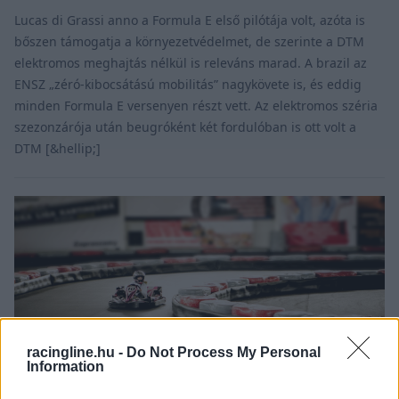
Lucas di Grassi anno a Formula E első pilótája volt, azóta is
bőszen támogatja a környezetvédelmet, de szerinte a DTM
elektromos meghajtás nélkül is releváns marad. A brazil az
ENSZ „zéró-kibocsátású mobilitás” nagykövete is, és eddig
minden Formula E versenyen részt vett. Az elektromos széria
szezonzárója után beugróként két fordulóban is ott volt a
DTM [&hellip;]
racingline.hu -
Do Not Process My Personal
Information