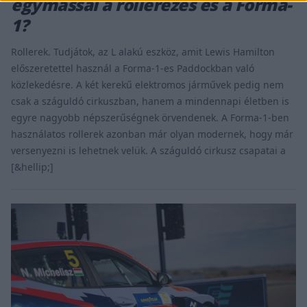
egymással a rollerezés és a Forma-
1?
Rollerek. Tudjátok, az L alakú eszköz, amit Lewis Hamilton
előszeretettel használ a Forma-1-es Paddockban való
közlekedésre. A két kerekű elektromos járművek pedig nem
csak a száguldó cirkuszban, hanem a mindennapi életben is
egyre nagyobb népszerűségnek örvendenek. A Forma-1-ben
használatos rollerek azonban már olyan modernek, hogy már
versenyezni is lehetnek velük. A száguldó cirkusz csapatai a
[&hellip;]