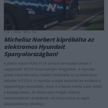
TCR / 2020. NOV. 16.
Michelisz Norbert kipróbálta az
elektromos Hyundait
Spanyolországban!
A jövőre induló PURE ETCR sorozat bemutatót tartott a
nagytestvér WTCR szezonzáróján Aragónban. A Hyundai
pilótái közül Michelisz Nobert vezethette az új elektromos
Veloster N ETCR-t. A Hyundai autóját mutatták be elsőként a
koppenhágai bemutatón, most is a koreai márka autói voltak
a középpontban. Az MotorLand Aragón számos
vonalvezetéssel rendelkezik, ezt kihasználva az egyik
pályaszakaszon [&hellip;]