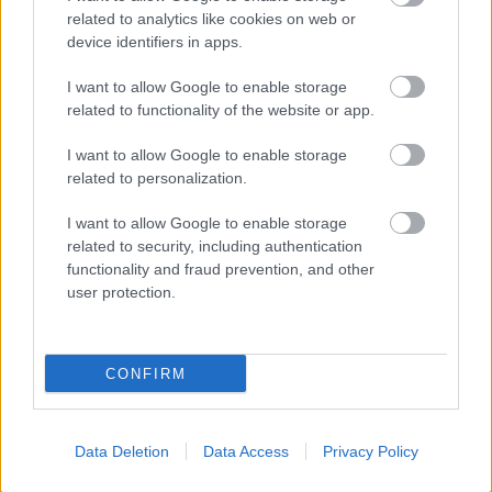
emissziómentes, szoftverközpontú jövő felé. 2022-re a
related to analytics like cookies on web or
Mercedes-Benz az általa lefedett minden kategóriában kínál
device identifiers in apps.
majd [&hellip;]
I want to allow Google to enable storage
related to functionality of the website or app.
I want to allow Google to enable storage
related to personalization.
I want to allow Google to enable storage
related to security, including authentication
functionality and fraud prevention, and other
user protection.
CONFIRM
FORMA-1 / 2021. JAN. 24.
Data Deletion
Data Access
Privacy Policy
Hogyan áll kapcsolatban