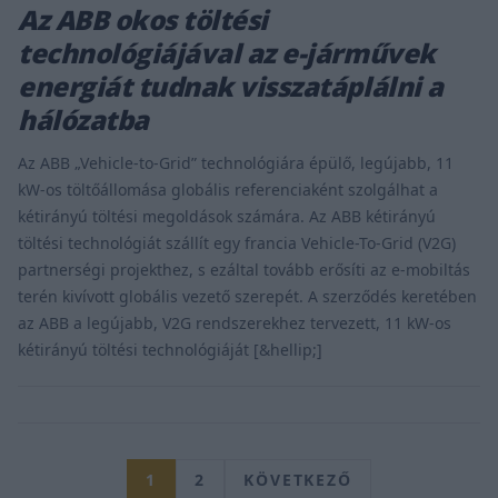
Az ABB okos töltési
technológiájával az e-járművek
energiát tudnak visszatáplálni a
hálózatba
Az ABB „Vehicle-to-Grid” technológiára épülő, legújabb, 11
kW-os töltőállomása globális referenciaként szolgálhat a
kétirányú töltési megoldások számára. Az ABB kétirányú
töltési technológiát szállít egy francia Vehicle-To-Grid (V2G)
partnerségi projekthez, s ezáltal tovább erősíti az e-mobiltás
terén kivívott globális vezető szerepét. A szerződés keretében
az ABB a legújabb, V2G rendszerekhez tervezett, 11 kW-os
kétirányú töltési technológiáját [&hellip;]
1
2
KÖVETKEZŐ