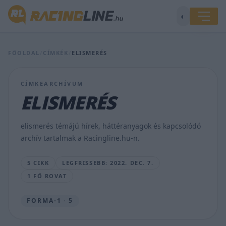
◐
FŐOLDAL
/
CÍMKÉK
/
ELISMERÉS
CÍMKEARCHÍVUM
Rendkívüli
ELISMERÉS
elismerésben
részesült
Kevin
elismerés témájú hírek, háttéranyagok és kapcsolódó
Magnussen
archív tartalmak a Racingline.hu-n.
BOA
BENCE
5 CIKK
LEGFRISSEBB: 2022. DEC. 7.
•
2022.
1 FŐ ROVAT
DEC.
7.
FORMA-1 · 5