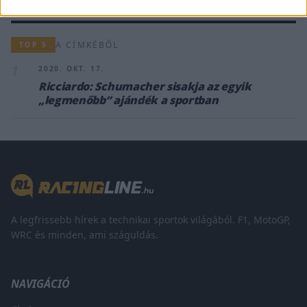
A CÍMKÉBŐL
TOP 5
1
2020. OKT. 17.
Ricciardo: Schumacher sisakja az egyik
„legmenőbb” ajándék a sportban
A legfrissebb hírek a technikai sportok világából. F1, MotoGP,
WRC és minden, ami száguldás.
NAVIGÁCIÓ