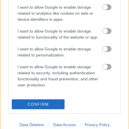
I want to allow Google to enable storage
related to analytics like cookies on web or
device identifiers in apps.
I want to allow Google to enable storage
FORMA-1 / 2020. OKT. 17.
related to functionality of the website or app.
Ricciardo: Schumacher sisakja az
egyik „legmenőbb” ajándék a
I want to allow Google to enable storage
sportban
related to personalization.
I want to allow Google to enable storage
Daniel Ricciardo szerint az, hogy Lewis Hamilton
related to security, including authentication
megkaphatta Michael Schumacher egyik sisakját – miután az
functionality and fraud prevention, and other
Eifel Nagydíjon beállította a hétszeres világbajnok győzelmi
user protection.
rekordját – a létező legmenőbb dolog, amit egy versenyző
kaphat ajándékként a Forma-1-ben. A hatszoros világbajnok a
mostani Nürburgringen rendezett versenyen szerezte meg
CONFIRM
pályafutása 91. futamgyőzelmét, amivel beérte a rekordtartó
Schumachert. Mindez azt [&hellip;]
Data Deletion
Data Access
Privacy Policy