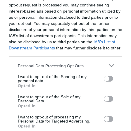
opt-out request is processed you may continue seeing
interest-based ads based on personal information utilized by
us or personal information disclosed to third parties prior to
your opt-out. You may separately opt-out of the further
disclosure of your personal information by third parties on the
IAB’s list of downstream participants. This information may
also be disclosed by us to third parties on the
IAB’s List of
Downstream Participants
that may further disclose it to other
third parties.
Kiderült a kétszeres NASCAR-bajnok
halálának oka
Please note that this website/app uses one or more Google
Personal Data Processing Opt Outs
services and may gather and store information including but
not limited to your visit or usage behaviour. You may click to
I want to opt-out of the Sharing of my
personal data.
grant or deny consent to Google and its third-party tags to
A NASCAR és az iRacing egyetemi E-Sport sorozatot
Opted In
use your data for below specified purposes in below Google
indít Amerikában
consent section.
I want to opt-out of the Sale of my
Personal Data.
Opted In
I want to opt-out of processing my
Personal Data for Targeted Advertising.
Opted In