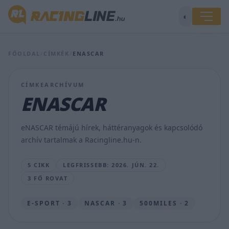
Káromkodásokkal
kísért
◐
heves
szóváltás
lett
a
FŐOLDAL
/
CÍMKÉK
/
ENASCAR
vége
a
korábbi
CÍMKEARCHÍVUM
F1-
ENASCAR
es
pilóta
debütálásának
eNASCAR témájú hírek, háttéranyagok és kapcsolódó
(videó)
archív tartalmak a Racingline.hu-n.
SEBŐK
MÁTÉ
5 CIKK
LEGFRISSEBB: 2026. JÚN. 22.
•
2026.
3 FŐ ROVAT
JÚN.
22.
E-SPORT · 3
NASCAR · 3
500MILES · 2