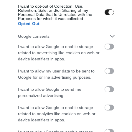
Lezajlott az LA Coliseum iRacinges főprobája, az
I want to opt-out of Collection, Use,
Retention, Sale, and/or Sharing of my
eNASCAR Clash – VIDEÓ
Personal Data that Is Unrelated with the
Purposes for which it was collected.
Opted Out
Google consents
I want to allow Google to enable storage
related to advertising like cookies on web or
device identifiers in apps.
I want to allow my user data to be sent to
Google for online advertising purposes.
E-SPORT / 2021. DEC. 18.
5 versennyel érkezik az eNASCAR
I want to allow Google to send me
personalized advertising.
International iRacing Series
I want to allow Google to enable storage
Immárom öt versenyt rendeznek a valós versenyzők
related to analytics like cookies on web or
részvételével zajló nemzetközi eNASCAR szezonban. 2021-ben
device identifiers in apps.
nagy sikerrel debütált a széria az iRacing platformján, ahova