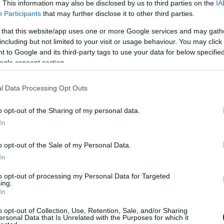
. This information may also be disclosed by us to third parties on the
IA
Participants
that may further disclose it to other third parties.
 that this website/app uses one or more Google services and may gath
including but not limited to your visit or usage behaviour. You may click 
 to Google and its third-party tags to use your data for below specifi
ogle consent section.
l Data Processing Opt Outs
o opt-out of the Sharing of my personal data.
In
. MÁRC. 6.
rsak egy célért: újabb magyar
o opt-out of the Sale of my Personal Data.
zőket jelentettek be a
In
ajnoki mezőnybe
to opt-out of processing my Personal Data for Targeted
ing.
In
 és Számadó Máté is az MRP színeiben fog versenyezni az
 Superstock kategóriájában.
o opt-out of Collection, Use, Retention, Sale, and/or Sharing
ersonal Data that Is Unrelated with the Purposes for which it