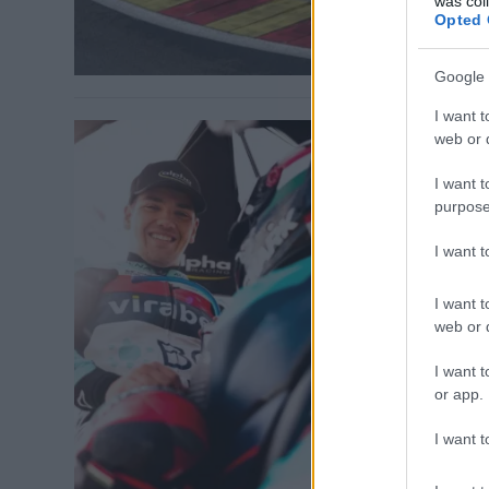
was col
Opted 
Google 
I want t
web or d
I want t
purpose
MOTOR / 2026
I want 
Hivatal
a hossz
I want t
web or d
A Tecmas Raci
I want t
endurance-vi
or app.
I want t