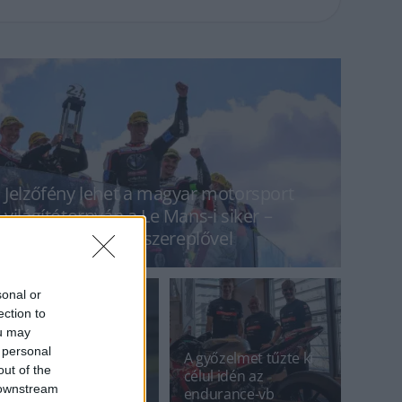
Jelzőfény lehet a magyar motorsport
világítótornyán a Le Mans-i siker –
interjú az egyik főszereplővel
sonal or
ection to
ou may
Kiválóan szerepelt a
 personal
magyar csapat a Le
A győzelmet tűzte ki
out of the
Mans-i 24 órás
célul idén az
 downstream
időmérőjén, de
endurance-vb