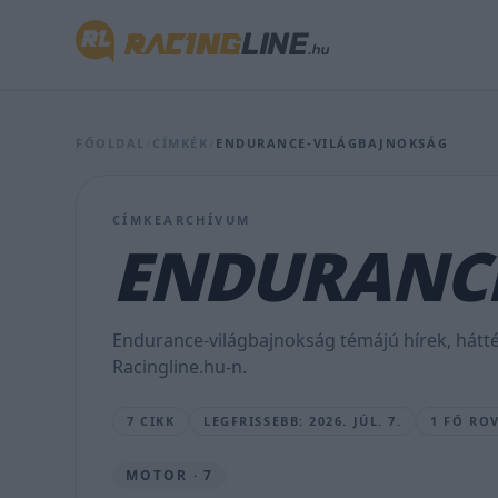
az
egykori
futamgyőztes
MotoGP-
FŐOLDAL
/
CÍMKÉK
/
ENDURANCE-VILÁGBAJNOKSÁG
csapat
alapítója,
CÍMKEARCHÍVUM
ENDURANCE
Marc
van
Endurance-világbajnokság témájú hírek, hátt
der
Racingline.hu-n.
Straten
7 CIKK
LEGFRISSEBB: 2026. JÚL. 7.
1 FŐ RO
SEBŐK
MÁTÉ
•
MOTOR · 7
2026.