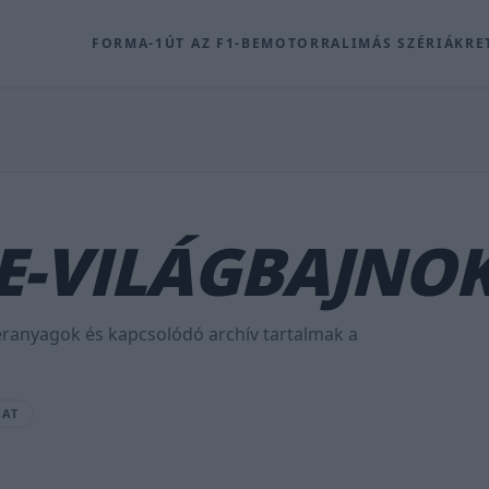
FORMA-1
ÚT AZ F1-BE
MOTOR
RALI
MÁS SZÉRIÁK
RE
-VILÁGBAJNO
éranyagok és kapcsolódó archív tartalmak a
VAT