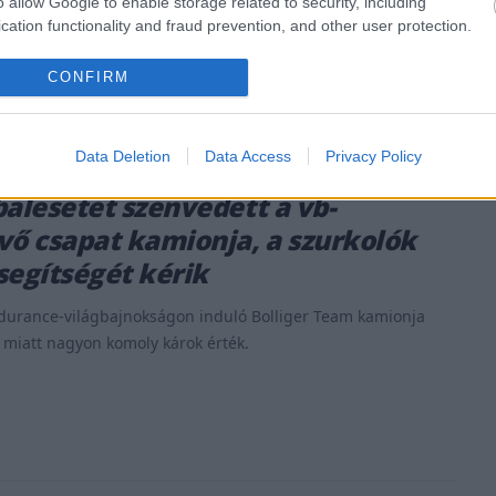
o allow Google to enable storage related to security, including
cation functionality and fraud prevention, and other user protection.
CONFIRM
Data Deletion
Data Access
Privacy Policy
. FEBR. 14.
balesetet szenvedett a vb-
vő csapat kamionja, a szurkolók
segítségét kérik
durance-világbajnokságon induló Bolliger Team kamionja
i miatt nagyon komoly károk érték.