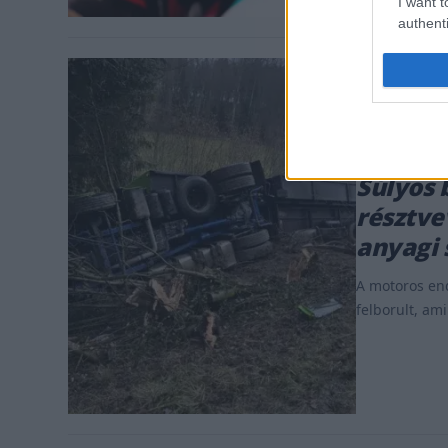
I want t
authenti
MOTOR / 2026
Súlyos 
résztve
anyagi 
A motoros en
felborult, am