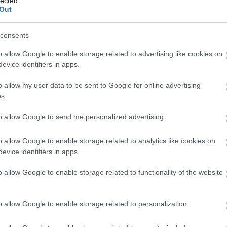
lected.
Out
consents
o allow Google to enable storage related to advertising like cookies on
evice identifiers in apps.
o allow my user data to be sent to Google for online advertising
s.
. FEBR. 20.
to allow Google to send me personalized advertising.
os: idén is indul magyar versenyző
útávú-vb-n
o allow Google to enable storage related to analytics like cookies on
evice identifiers in apps.
ng bejelentette, hogy Görbe Soma is a csapat tagja lesz az
o allow Google to enable storage related to functionality of the website
lágbajnokság idei szezonjában.
o allow Google to enable storage related to personalization.