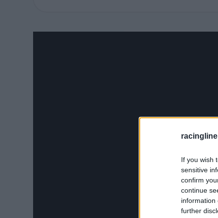
JÚL.
7.
racingline
If you wish 
sensitive in
confirm you
continue se
information 
further disc