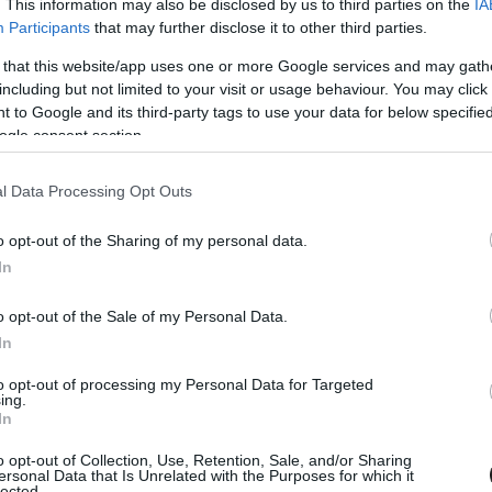
. This information may also be disclosed by us to third parties on the
IA
Participants
that may further disclose it to other third parties.
 that this website/app uses one or more Google services and may gath
including but not limited to your visit or usage behaviour. You may click 
9. MÁJ. 22.
 to Google and its third-party tags to use your data for below specifi
je már tudták, hogy Lauda nem fog
ogle consent section.
érni az F1-es paddockba
l Data Processing Opt Outs
auda halálhíre sokkolta az autósport világát. A háromszoros
o opt-out of the Sharing of my personal data.
genda korábban brutális dolgokat élt túl, és igazi hőse lett a
In
aly azonban kifogott rajta egy megfázás, olyannyira, hogy
ntáció lett belőle. Év végén már úgy tűnt, hogy hamarosan
o opt-out of the Sale of my Personal Data.
k, azonban sajnos nem így alakultak a dolgok és tegnap
In
 szomorú [&hellip;]
to opt-out of processing my Personal Data for Targeted
ing.
In
o opt-out of Collection, Use, Retention, Sale, and/or Sharing
ersonal Data that Is Unrelated with the Purposes for which it
lected.