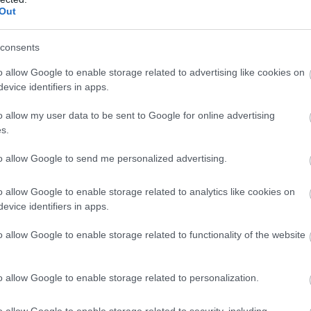
Out
9. MÁJ. 21.
consents
ban Laudát alakító Daniel Brühl is
k a legendától
o allow Google to enable storage related to advertising like cookies on
evice identifiers in apps.
világa ma Niki Lauda halálhírére ébredt, azóta sorra
o allow my user data to be sent to Google for online advertising
e a közösségi oldalakon a kollégák, barátok, rajongók.
s.
 nem hagyta szó nélkül a szomorú hírt Daniel Brühl színész
ush című (magyar címén: Hajsza a győzelemért) filmben magát
to allow Google to send me personalized advertising.
tta. Brühl sokat egyeztetett a film kapcsán az F1-es
ogy a [&hellip;]
o allow Google to enable storage related to analytics like cookies on
evice identifiers in apps.
o allow Google to enable storage related to functionality of the website
o allow Google to enable storage related to personalization.
9. MÁJ. 21.
o allow Google to enable storage related to security, including