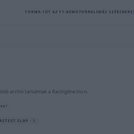
FORMA-1
ÚT AZ F1-BE
MOTOR
RALI
MÁS SZÉRIÁK
RE
ódó archív tartalmak a Racingline.hu-n.
OVAT
ASTEST SLAP · 1