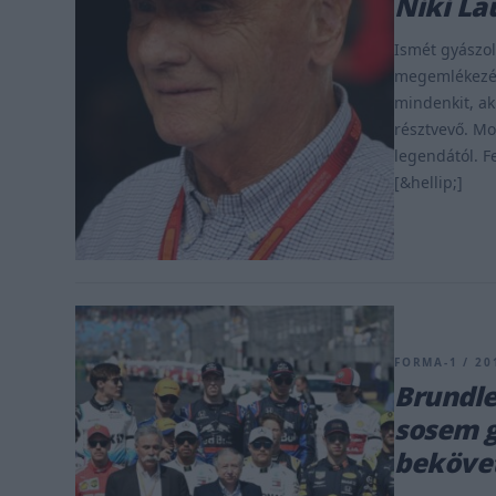
Niki L
Ismét gyászol
megemlékezés
mindenkit, ak
résztvevő. Mo
legendától. F
[&hellip;]
FORMA-1 / 20
Brundle
sosem g
beköve