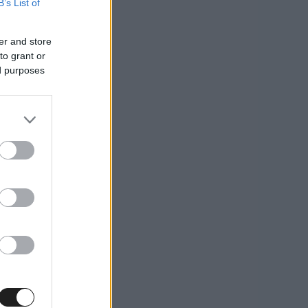
B’s List of
er and store
to grant or
ed purposes