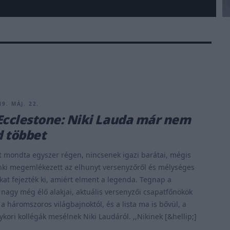
9. MÁJ. 22.
Ecclestone: Niki Lauda már nem
 többet
t mondta egyszer régen, nincsenek igazi barátai, mégis
nki megemlékezett az elhunyt versenyzőről és mélységes
t fejezték ki, amiért elment a legenda. Tegnap a
nagy még élő alakjai, aktuális versenyzői csapatfőnökök
 a háromszoros világbajnoktól, és a lista ma is bővül, a
ykori kollégák mesélnek Niki Laudáról. ,,Nikinek [&hellip;]