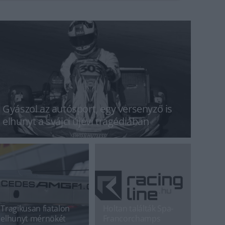
Gyászol az autósport, egy versenyző is
elhunyt a svájci újévi tragédiában
Tragikusan fiatalon
Holtan találták Spa-
elhunyt mérnökét
Francorchamps