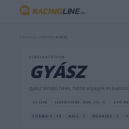
Gyászol
FŐOLDAL
/
CÍMKÉK
/
GYÁSZ
a
magyar
CÍMKEARCHÍVUM
autópsort,
GYÁSZ
elhunyt
Kertész
gyász témájú hírek, háttéranyagok és kapcsol
Krisztián
23 CIKK
LEGFRISSEBB: 2026. JÚL. 3.
4 FŐ R
LAKNER
GÁBOR
•
FORMA-1 · 19
RALI · 1
ROOKIES · 1
F
2026.
JÚL.