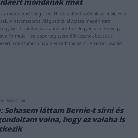
audáért mondanak imát
 az motorsport világa, ma Niki Laudáért szólnak az imák, és a
ek. A háromszoros világbajnok távozása megérintett
i egy kicsit is kötődik az autósporthoz, legyen az néző vagy
st a Formula 1 és a sportág szereplői vesznek búcsút a
errari: Egy szomorú napra virradt ma az F1. A Ferrari család
19. MÁRC. 20.
: Sohasem láttam Bernie-t sírni és
ondoltam volna, hogy ez valaha is
tkezik