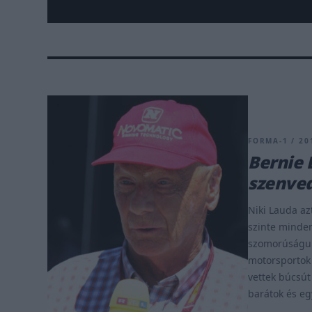
FORMA-1 / 201
Bernie 
szenved
Niki Lauda az
szinte minde
szomorúságuka
motorsportok 
vettek búcsút
barátok és eg