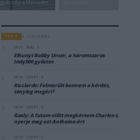
gyászolja a Mercedes
igazgatóját
A CÍMKÉBŐL
TOP 5
1
2021. MÁJ. 3.
Elhunyt Bobby Unser, a háromszoros
Indy500 győztes
2
2019. SZEPT. 3.
Ricciardo: Felmerült bennem a kérdés,
tényleg megéri?
3
2019. SZEPT. 2.
Gasly: A futam előtt megkértem Charles-t,
nyerje meg ezt Anthoine-ért
4
2019. SZEPT. 2.