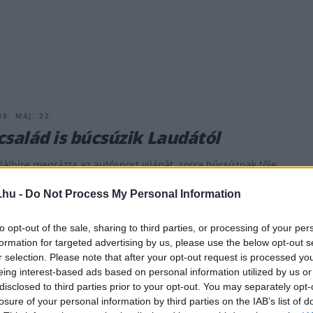
9. MÁJ. 22.
család is búcsúzik Laudától
lálhíre megrázta az autósport világát, sorra búcsúznak tőle
ek és rajongók egyaránt. Tegnap már beszámoltunk róla,
.hu -
Do Not Process My Personal Information
sorokat intézett Laudához a Rush (Hajsza a győzelemért)
t alakító Daniel Brühl is. Hasonlóan tett a film rendezője,
to opt-out of the sale, sharing to third parties, or processing of your per
s. &#8222;Nyugodj békében, nagyszerű Niki Lauda. Ez a mi
formation for targeted advertising by us, please use the below opt-out s
ozásunk Monte-Carlóban, [&hellip;]
r selection. Please note that after your opt-out request is processed y
eing interest-based ads based on personal information utilized by us or
disclosed to third parties prior to your opt-out. You may separately opt-
losure of your personal information by third parties on the IAB’s list of