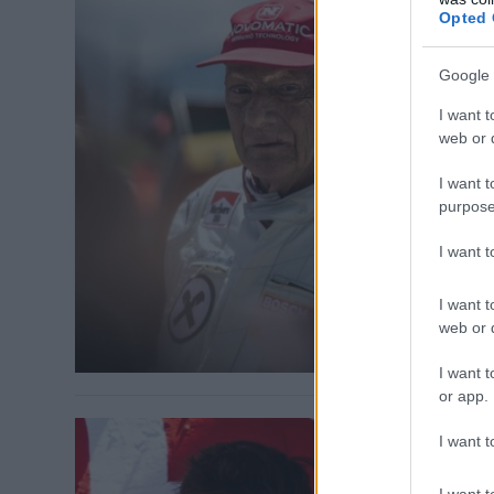
Opted 
FORMA-1 / 201
Google 
A Rush-
búcsúzi
I want t
web or d
Az autósport 
I want t
búcsúznak től
purpose
Természetesen
sem, aki a R
I want 
Laudát alakíto
legendával, h
I want t
web or d
I want t
or app.
I want t
FORMA-1 / 201
I want t