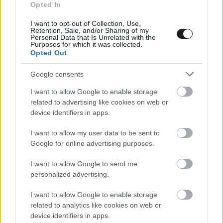
megrendezésre a Kamionos
Opted In
Fesztivál
I want to opt-out of Collection, Use,
Retention, Sale, and/or Sharing of my
Új helyszínen, és új időpontban rendezték meg, immáron
Personal Data that Is Unrelated with the
Purposes for which it was collected.
második alkalommal a Kamionos Fesztivált. Tavaly nyár
Opted Out
végén, még az écsi Rábaringen várták a kamionok
szerelmeseit, és aki esetleg lemaradt volna róla, ide kattintva
Google consents
olvashat róla. Idén pedig már a pünkösdi hosszú hétvége volt
I want to allow Google to enable storage
a fesztivál időpontja, és már Győrben, a Rába gyár korábbi
related to advertising like cookies on web or
területén. Az új [&hellip;]
device identifiers in apps.
I want to allow my user data to be sent to
Google for online advertising purposes.
I want to allow Google to send me
personalized advertising.
I want to allow Google to enable storage
related to analytics like cookies on web or
device identifiers in apps.