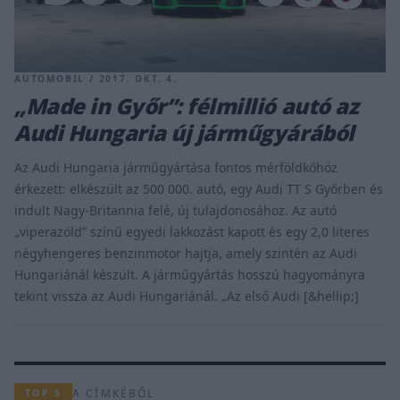
AUTOMOBIL / 2017. OKT. 4.
„Made in Győr”: félmillió autó az
Audi Hungaria új járműgyárából
Az Audi Hungaria járműgyártása fontos mérföldkőhöz
érkezett: elkészült az 500 000. autó, egy Audi TT S Győrben és
indult Nagy-Britannia felé, új tulajdonosához. Az autó
„viperazöld” színű egyedi lakkozást kapott és egy 2,0 literes
négyhengeres benzinmotor hajtja, amely szintén az Audi
Hungariánál készült. A járműgyártás hosszú hagyományra
tekint vissza az Audi Hungariánál. „Az első Audi [&hellip;]
A CÍMKÉBŐL
TOP 5