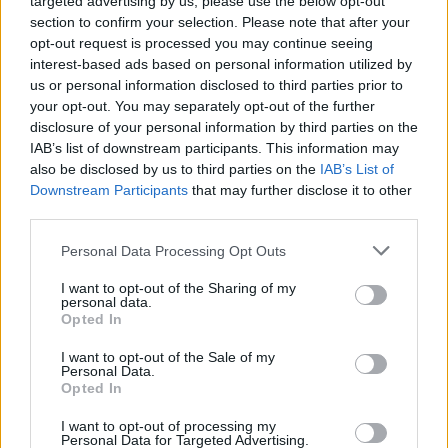
targeted advertising by us, please use the below opt-out
felhasználásával a legtávolabbra jutni. A [&hellip;]
section to confirm your selection. Please note that after your
opt-out request is processed you may continue seeing
interest-based ads based on personal information utilized by
us or personal information disclosed to third parties prior to
your opt-out. You may separately opt-out of the further
disclosure of your personal information by third parties on the
IAB’s list of downstream participants. This information may
also be disclosed by us to third parties on the
IAB’s List of
Downstream Participants
that may further disclose it to other
third parties.
Please note that this website/app uses one or more Google
Personal Data Processing Opt Outs
services and may gather and store information including but
not limited to your visit or usage behaviour. You may click to
I want to opt-out of the Sharing of my
personal data.
grant or deny consent to Google and its third-party tags to
Opted In
use your data for below specified purposes in below Google
consent section.
I want to opt-out of the Sale of my
Personal Data.
Opted In
FASTEST SLAP / 2018. MÁJ. 23.
Második alkalommal került
I want to opt-out of processing my
Personal Data for Targeted Advertising.