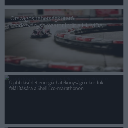
Országos tehetségkutató
rendezvénysorozatot indít a HUMDA
Újabb kísérlet energia-hatékonysági rekordok
felállítására a Shell Eco-marathonon