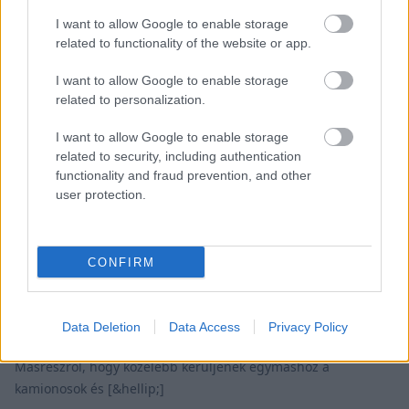
I want to allow Google to enable storage
related to functionality of the website or app.
I want to allow Google to enable storage
related to personalization.
AUTOMOBIL / 2018. MÁJ. 14.
Kamionos Fesztivál 2018 – ezúttal
I want to allow Google to enable storage
Győrben!
related to security, including authentication
functionality and fraud prevention, and other
A kamionos találkozót kettős céllal hoztuk létre. Egyrészről,
user protection.
hogy ne csak futtában, parkolókban pihenő idő alatt
találkozhassanak a szakma szereplői. Lehetőség legyen
jobban megismerkedniük egymással a cégeknek, vezetőiknek,
CONFIRM
munkavállalóiknak, szervizeseknek. Közelebb hozzuk
egymáshoz főnököket &#8211; beosztottakat , álláskeresőket
&#8211; munkaadókat, szolgáltatókat &#8211; ügyfeleket.
Data Deletion
Data Access
Privacy Policy
Kikapcsolódjunk munkatársainkkal, családokkal, barátokkal.
Másrészről, hogy közelebb kerüljenek egymáshoz a
kamionosok és [&hellip;]