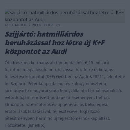
AUTOMOBIL / 2018. FEBR. 21.
Szijjártó: hatmilliárdos
beruházással hoz létre új K+F
központot az Audi
Ötödrészben kormányzati támogatásból, 6,15 milliárd
forintból megvalósuló beruházással hoz létre új kutatás-
fejlesztési központot (K+F) Győrben az Audi &#8211; jelentette
be Szijjártó Péter külgazdasági és külügyminiszter a
járműgyártó magyarországi leányvállalata fennállásának 25.
évfordulóján rendezett budapesti eseményen, hétfőn.
Elmondta: az e-motorok és új generációs belső égésű
erőforrások kutatásával, fejlesztésével foglalkozó
létesítményben harminc új fejlesztőmérnök kap állást.
Hozzátette, [&hellip;]