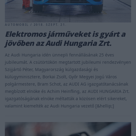
AUTOMOBIL / 2018. SZEPT. 21.
Elektromos járműveket is gyárt a
jövőben az Audi Hungaria Zrt.
Az Audi Hungaria idén ünnepli fennállásának 25 éves
jubileumát. A csütörtökön megtartott jubileumi rendezvényen
Szijjártó Péter, Magyarország külgazdasági és
külügyminisztere, Borkai Zsolt, Győr Megyei Jogú Város
polgármestere, Bram Schot, az AUDI AG igazgatótanácsának
megbízott elnöke és Achim Heinfling, az AUDI HUNGARIA Zrt.
igazgatóságának elnöke méltatták a közösen elért sikereket,
valamint kiemelték az Audi Hungaria vezető [&hellip;]