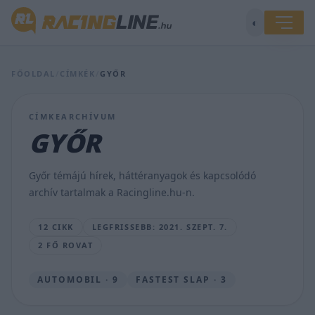
◐
Első
és
második
FŐOLDAL
/
CÍMKÉK
/
GYŐR
osztályos
tanulóknak
szervez
CÍMKEARCHÍVUM
országjáró
GYŐR
közlekedésbiztonsági
oktatási
programsorozatot
Győr témájú hírek, háttéranyagok és kapcsolódó
a
archív tartalmak a Racingline.hu-n.
HUMDA
HÍRSZERKESZTŐ
12 CIKK
LEGFRISSEBB: 2021. SZEPT. 7.
•
2021.
2 FŐ ROVAT
SZEPT.
7.
AUTOMOBIL · 9
FASTEST SLAP · 3