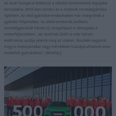
Az Audi Hungaria felkészül a vállalat történetének legújabb
korszakára: 2018-ban elindul az e-motorok sorozatgyártása
Győrben. Az első gyártóberendezéseket már integrálták a
gyártási folyamatba. Az elektromotorok jövőbeni
sorozatgyártását három új vizsgálópad is támogatja a
motorfejlesztésen. „Az Audinak 2020-ra már három
elektromos autója jelenik meg az utakon. Büszkék vagyunk,
hogy e-motorjainkkal nagy mértékben hozzájárulhatunk ezen
modellek gyártásához”, [&hellip;]