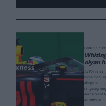
FORMA-1 / 201
Whiting
olyan h
Az FIA versen
volna meg úgy
ahogy azt a g
rengeteg mego
aeroscreent 
az IndyCar-ba