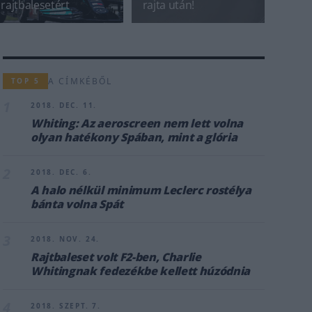
rajtbalesetért
rajta után!
A CÍMKÉBŐL
TOP 5
1
2018. DEC. 11.
Whiting: Az aeroscreen nem lett volna
olyan hatékony Spában, mint a glória
2
2018. DEC. 6.
A halo nélkül minimum Leclerc rostélya
bánta volna Spát
3
2018. NOV. 24.
Rajtbaleset volt F2-ben, Charlie
Whitingnak fedezékbe kellett húzódnia
4
2018. SZEPT. 7.