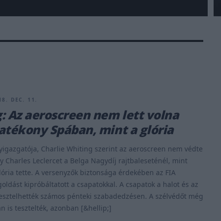
8. DEC. 11.
: Az aeroscreen nem lett volna
atékony Spában, mint a glória
yigazgatója, Charlie Whiting szerint az aeroscreen nem védte
 Charles Leclercet a Belga Nagydíj rajtbaleseténél, mint
lória tette. A versenyzők biztonsága érdekében az FIA
ldást kipróbáltatott a csapatokkal. A csapatok a halot és az
tesztelhették számos pénteki szabadedzésen. A szélvédőt még
n is tesztelték, azonban [&hellip;]