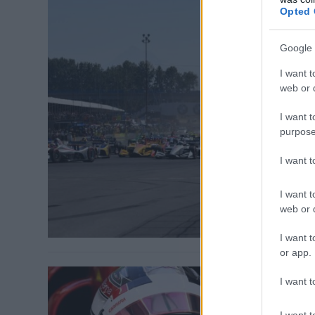
Opted 
FASTEST SLAP 
Google 
Elképes
portlan
I want t
web or d
Hét autó volt
I want t
kénytelenek v
purpose
eluralkodott 
lehetősége ad
I want 
nem hangzik v
[&hellip;]
I want t
web or d
I want t
or app.
I want t
FORMA-1 / 20
I want t