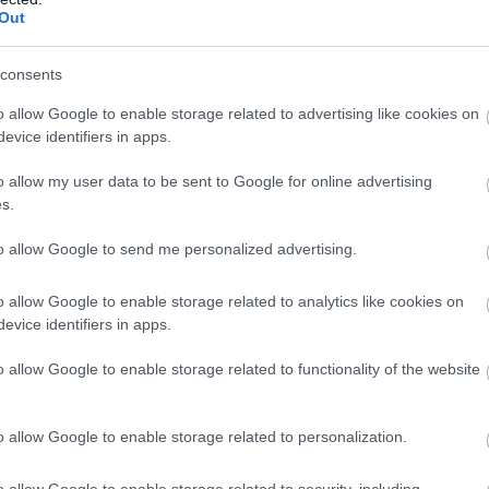
Out
/ 2018. SZEPT. 7.
consents
ztő volt a kavarodás az IndyLights
di rajtja után
o allow Google to enable storage related to advertising like cookies on
evice identifiers in apps.
 egymás mellett az első kanyar előtt, így egyes versenyzők
o allow my user data to be sent to Google for online advertising
oltak átvágni a pályát. Az IndyLights portlandi rajtajánál
s.
a káosz! A szezon utolsó futamán a nyolc versenyzőből hétnek
ódott, hogy a rajtnál megszerezze a vezető helyet. Talán
to allow Google to send me personalized advertising.
alami jól, hogy csak nyolc autós a mezőny, de akkor is,
o allow Google to enable storage related to analytics like cookies on
evice identifiers in apps.
o allow Google to enable storage related to functionality of the website
o allow Google to enable storage related to personalization.
18. AUG. 29.
o allow Google to enable storage related to security, including