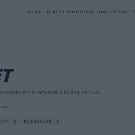
FORMA-1
ÚT AZ F1-BE
MOTOR
RALI
MÁS SZÉRIÁK
RE
ET
pcsolódó archív tartalmak a Racingline.hu-n.
OVAT
LAP · 2
ENDURANCE · 1