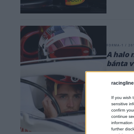
FORMA-1 / 201
A halo 
bánta v
Az FIA hivata
nélkül Fernan
racingline
Charles Lecle
balesete volt
If you wish 
jelenléte jele
sensitive in
confirm you
vizsgálatnak 
continue se
information 
further disc