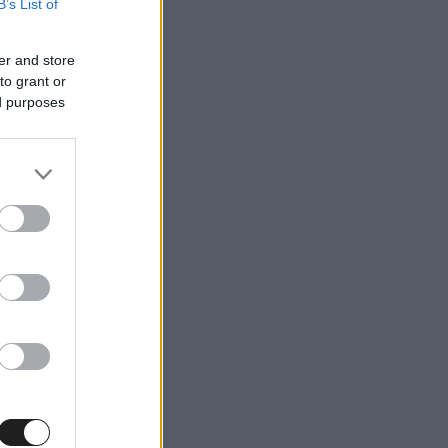
B’s List of
er and store
to grant or
ed purposes