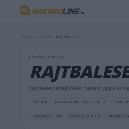
autó
–
kétszer
is
FŐOLDAL
/
CÍMKÉK
/
RAJTBALESET
roncsteleppé
vált
CÍMKEARCHÍVUM
a
RAJTBALES
monzai
pálya
rajtbaleset témájú hírek, háttéranyagok és ka
(videók)
19 CIKK
LEGFRISSEBB: 2026. JÚN. 1.
4 FŐ R
SEBŐK
MÁTÉ
•
FORMA-1 · 14
FORMULA 2 · 2
FASTEST S
2026.
JÚN.