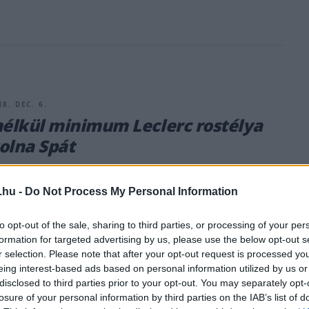
8. DEC. 6.
nélkül minimum Leclerc rostélya
olna Spát
los vizsgálata szerint a Belga Nagydíj rajtbalesetében a halo
do Alonso McLarenjének első szárnya telibetalálta volna
.hu -
Do Not Process My Personal Information
rc sisakrostélyát. Az augusztusi Belga Nagydíj elsőkanyaros
 az első (és eddigi egyetlen) komolyabb incidens, ahol a halo
to opt-out of the sale, sharing to third parties, or processing of your per
ntősen befolyásolhatta a kimenetelt, így az FIA alapos
formation for targeted advertising by us, please use the below opt-out s
r selection. Please note that after your opt-out request is processed y
vetette alá az ügyet. Az eredményt [&hellip;]
eing interest-based ads based on personal information utilized by us or
disclosed to third parties prior to your opt-out. You may separately opt-
losure of your personal information by third parties on the IAB’s list of