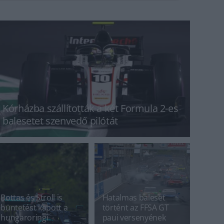
Kórházba szállították a két Formula 2-es
balesetet szenvedő pilótát
Bottas és Stroll is
Hatalmas baleset
büntetést kapott a
történt az FFSA GT
hungaroringi
paui versenyének