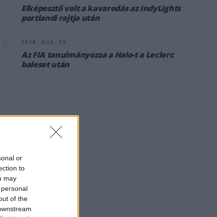
Elképesztő volt a kavarodás az IndyLights
portlandi rajtja után
5
2018. AUG. 29.
Az FIA tanulmányozza a Halo-t a Leclerc
baleset után
sonal or
ection to
ou may
 personal
out of the
 downstream