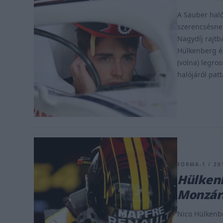
A Sauber haló
szerencsésnek
Nagydíj rajtb
Hülkenberg é
(volna) legro
halójáról patt
FORMA-1 / 20
Hülkenb
Monzár
Nico Hülkenber