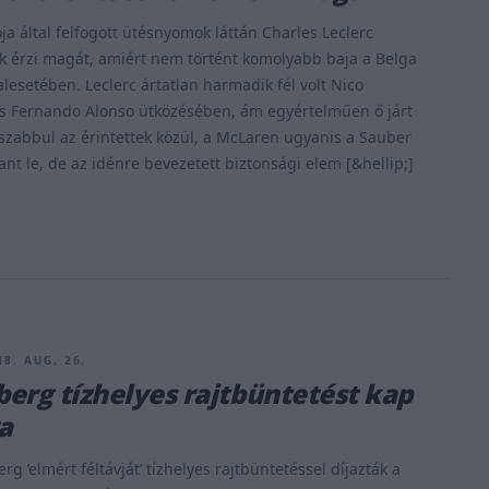
ja által felfogott ütésnyomok láttán Charles Leclerc
 érzi magát, amiért nem történt komolyabb baja a Belga
alesetében. Leclerc ártatlan harmadik fél volt Nico
s Fernando Alonso ütközésében, ám egyértelműen ő járt
sszabbul az érintettek közül, a McLaren ugyanis a Sauber
ant le, de az idénre bevezetett biztonsági elem [&hellip;]
18. AUG. 26.
erg tízhelyes rajtbüntetést kap
a
g ’elmért féltávját’ tízhelyes rajtbüntetéssel díjazták a