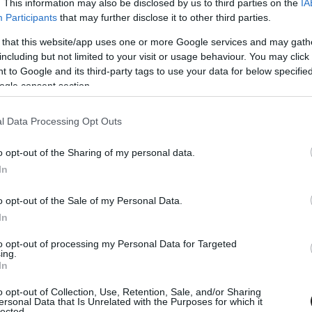
. This information may also be disclosed by us to third parties on the
IA
Participants
that may further disclose it to other third parties.
 that this website/app uses one or more Google services and may gath
including but not limited to your visit or usage behaviour. You may click 
2018. NOV. 24.
 to Google and its third-party tags to use your data for below specifi
eset volt F2-ben, Charlie
ogle consent section.
nak fedezékbe kellett húzódnia
l Data Processing Opt Outs
i főversenye rajtbalesettel indult. Nicholas Latifi autója
jun Maini pedig nem tudta kikerülni. Az ütközés következtében
o opt-out of the Sharing of my personal data.
 szétröppentek, egyenesen Charlie Whiting versenyigazgató
In
is guggol gyorsan, hogy biztonságban legyen, ha bevágódna
rab. Charlie Whiting a eu chaud #F2 #AbuDhabiGP
o opt-out of the Sale of my Personal Data.
com/by7gbZCBXa &mdash; Burgrid⑦ (@Burgrid7) November 24,
In
to opt-out of processing my Personal Data for Targeted
ing.
In
o opt-out of Collection, Use, Retention, Sale, and/or Sharing
ersonal Data that Is Unrelated with the Purposes for which it
lected.