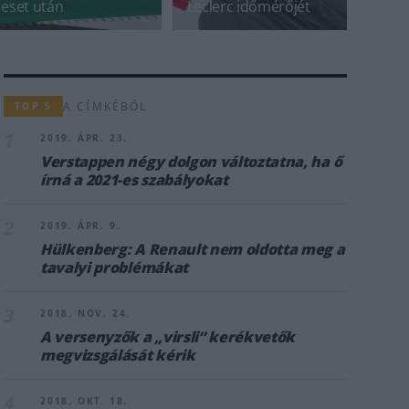
eset után
Leclerc időmérőjét
A CÍMKÉBŐL
TOP 5
1
2019. ÁPR. 23.
Verstappen négy dolgon változtatna, ha ő
írná a 2021-es szabályokat
2
2019. ÁPR. 9.
Hülkenberg: A Renault nem oldotta meg a
tavalyi problémákat
3
2018. NOV. 24.
A versenyzők a „virsli” kerékvetők
megvizsgálását kérik
4
2018. OKT. 18.