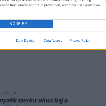
18. AUG. 15.
cation functionality and fraud prevention, and other user protection.
: Az F1 rossz példát mutat a
ek használatával
CONFIRM
ey elmondta, szerinte az F1 rossz példát mutat azzal, hogy
tákat négy kerékkel elhagyni a pályát. „Sok képet láttam
 többiekről is, ahogy az autónk mind a négy kerekével a
Data Deletion
Data Access
Privacy Policy
 kívül helyezkedett el [Hockenheimben], ez elég gyakori ív
em, hogy ez jó képet fest rólunk a [&hellip;]
8. JÚN. 30.
nyzők szerint nincs baj a