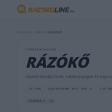
A
Pirelli
a
versenyzőkre
FŐOLDAL
/
CÍMKÉK
/
RÁZÓKŐ
hárít
a
CÍMKEARCHÍVUM
rengeteg
RÁZÓKŐ
katari
defekttel
rázókő témájú hírek, háttéranyagok és kapcso
kapcsolatban
12 CIKK
LEGFRISSEBB: 2021. DEC. 4.
1 FŐ R
VARGA
ÁKOS
•
FORMA-1 · 12
2021.
DEC.