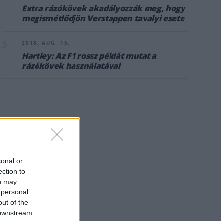
Extra rázókövek akadályozzák meg, hogy
megismétlődjön Verstappen tavalyi esete
5
2018. AUG. 15.
Hartley: Az F1 rossz példát mutat a
rázókövek használatával
sonal or
ection to
ou may
 personal
out of the
 downstream