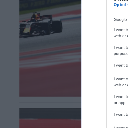
Opted 
FORMA-1 / 201
Google 
Extra r
megismé
I want t
web or d
Az FIA mérés
I want t
fordulhasson 
purpose
holland verse
intették le, 
I want 
megbüntették
harmadik foká
I want t
web or d
I want t
or app.
I want t
I want t