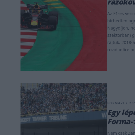
rázókö
Az F1-es vers
hírhedten agr
Nagydíjon, ho
szektorban) g
rajtuk. 2018-
rövid időre pi
FORMA-1 / 201
Egy lép
Forma-
Nem csak Zand