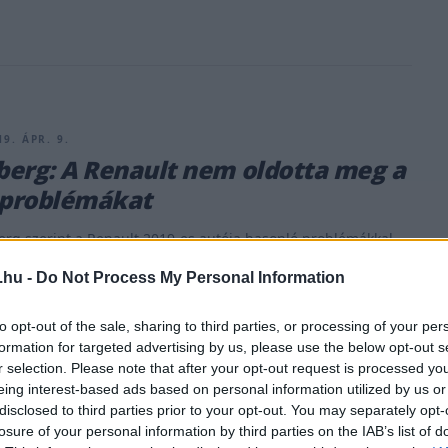
9. ÁPR. 9.
erg: A Renault nem oldotta meg a
 problémákat
rg szerint a Renault 2019-es autója hasonló problémákkal
t a tavalyi. A néhány évvel ezelőtt visszatérő francia gyártó
.hu -
Do Not Process My Personal Information
etesen a világbajnoki cím megszerzése, ennek elérésére
s hosszútávú tervet dolgoztak ki. A tavalyi konstruktőri
to opt-out of the sale, sharing to third parties, or processing of your per
 után idén azt várták, hogy sikerül közelebb lopózniuk a
formation for targeted advertising by us, please use the below opt-out s
ari/Red Bull trióhoz, ám az eddigi versenyhétvégék
r selection. Please note that after your opt-out request is processed y
eing interest-based ads based on personal information utilized by us or
disclosed to third parties prior to your opt-out. You may separately opt-
losure of your personal information by third parties on the IAB’s list of