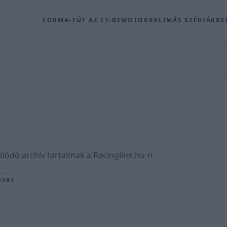
FORMA-1
ÚT AZ F1-BE
MOTOR
RALI
MÁS SZÉRIÁK
RE
lódó archív tartalmak a Racingline.hu-n.
OVAT