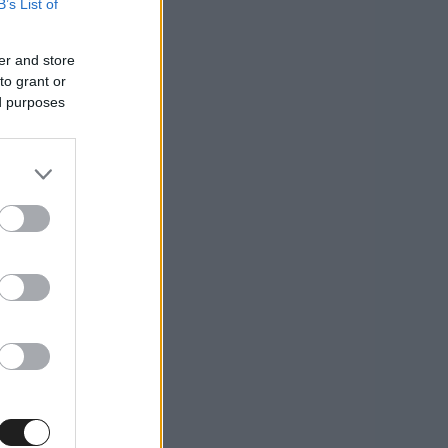
B’s List of
er and store
to grant or
ed purposes