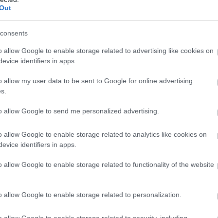
Out
8. OKT. 18.
consents
ázókövek akadályozzák meg, hogy
tlődjön Verstappen tavalyi esete
o allow Google to enable storage related to advertising like cookies on
evice identifiers in apps.
eket végzett Austinban annak érdekében, hogy ne
o allow my user data to be sent to Google for online advertising
elő újra az, ami tavaly Max Verstappen kapcsán esett meg. A
s.
nyző akkor pályaelhagyással előzött és így harmadikként
a dobogóra azonban már nem állhatott fel, mert a levágásért
to allow Google to send me personalized advertising.
. Öt másodperces büntetésének köszönhetően a dobogó
t Kimi Räikkönen örökölte meg. Nagy [&hellip;]
o allow Google to enable storage related to analytics like cookies on
evice identifiers in apps.
o allow Google to enable storage related to functionality of the website
o allow Google to enable storage related to personalization.
o allow Google to enable storage related to security, including