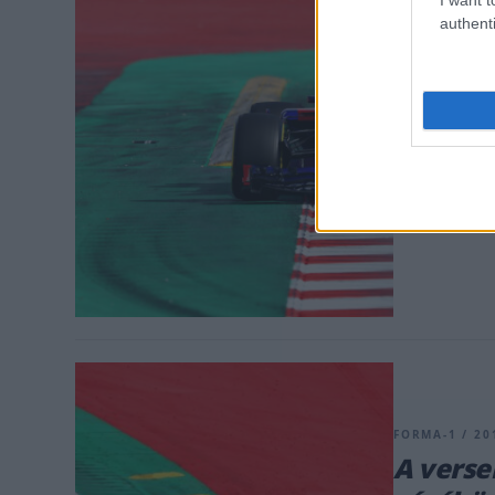
FORMA-1 / 20
authenti
Hartley
rázóköv
Brendon Hartl
engedi a piló
magamról és a
fehér vonalon
volt. Nem hisz
FORMA-1 / 201
A verse