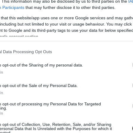
. This information may also be disclosed by us to third parties on the
IA
Participants
that may further disclose it to other third parties.
 that this website/app uses one or more Google services and may gath
including but not limited to your visit or usage behaviour. You may click 
18. NOV. 24.
 to Google and its third-party tags to use your data for below specifi
nyzők a „virsli” kerékvetők
ogle consent section.
gálását kérik
l Data Processing Opt Outs
versenyzők szorgalmazzák, hogy az FIA vizsgálja meg a
o opt-out of the Sharing of my personal data.
kvetők megoldását, miután annak szerepe volt Sophia Flörsch
In
i makaói balesetében. Flörsch autójának elrepüléséhez
 is köze volt, hogy egy ilyen rázókövön az megpattant.
o opt-out of the Sale of my Personal Data.
vetőt helyeztek most el a Yas Marina pálya 20-as kanyarjába
In
ersenyző autója meg is [&hellip;]
to opt-out of processing my Personal Data for Targeted
ing.
In
o opt-out of Collection, Use, Retention, Sale, and/or Sharing
ersonal Data that Is Unrelated with the Purposes for which it
lected.