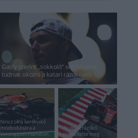
Gasly szerint „sokkoló” sérüléseket
tudnak okozni a katari rázókövek
Nincs ok a kerékvető
módosítására a
Az egyik rázókő
Verstappen-Hamilton
nehezítette meg