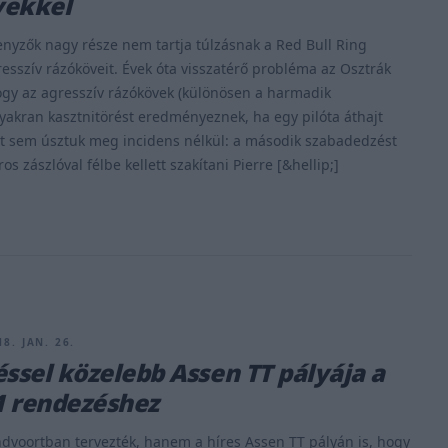
vekkel
enyzők nagy része nem tartja túlzásnak a Red Bull Ring
esszív rázóköveit. Évek óta visszatérő probléma az Osztrák
gy az agresszív rázókövek (különösen a harmadik
yakran kasztnitörést eredményeznek, ha egy pilóta áthajt
at sem úsztuk meg incidens nélkül: a második szabadedzést
ros zászlóval félbe kellett szakítani Pierre [&hellip;]
8. JAN. 26.
éssel közelebb Assen TT pályája a
1 rendezéshez
voortban tervezték, hanem a híres Assen TT pályán is, hogy