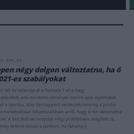
9. ÁPR. 23.
pen négy dolgon változtatna, ha ő
2021-es szabályokat
t két év választja el a Formula 1-et a nagy
tatásoktól, ami mindenki reményei szerint újra izgalmakat
d a sportba. Max Verstappent kérdezték nemrég a Jumbo
rmarketvállalat főhadiszállásán arról, hogy ő mit változtatna
né. A Red Bull versenyzője négy problémára világított rá,
 meg kellene oldani a jövőben, ha [&hellip;]