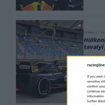
FORMA-1 / 201
Hülkenb
tavalyi
Nico Hülkenbe
küszködik, min
racingline
célja termész
pedig részlete
If you wish 
negyedik hely
sensitive in
Mercedes/Ferr
confirm you
[&hellip;]
continue se
information 
further disc