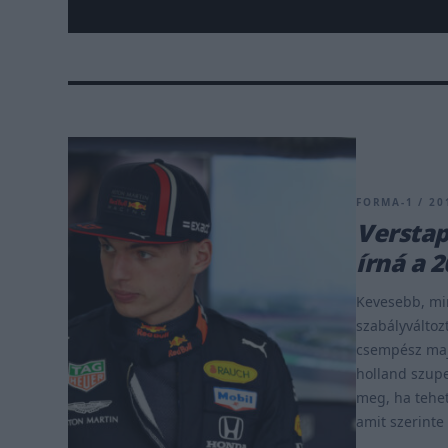
FORMA-1 / 201
Verstap
írná a 
Kevesebb, min
szabályváltoz
csempész maj
holland szupe
meg, ha tehet
amit szerinte