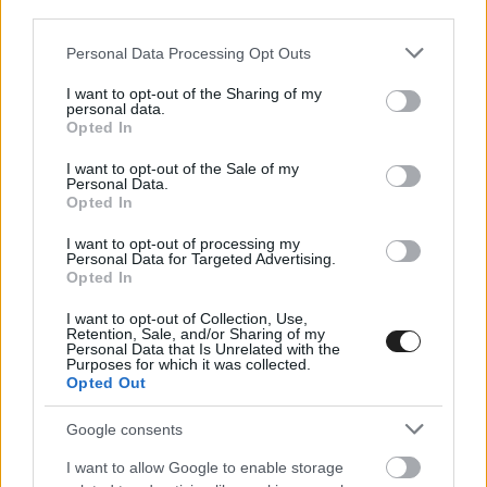
third parties.
Please note that this website/app uses one or more Google
Personal Data Processing Opt Outs
services and may gather and store information including but
not limited to your visit or usage behaviour. You may click to
I want to opt-out of the Sharing of my
personal data.
grant or deny consent to Google and its third-party tags to
Opted In
use your data for below specified purposes in below Google
ÚT AZ F1-BE / 2019. MÁRC. 28.
consent section.
Eldőlt, hogy kik alkotják majd a W
I want to opt-out of the Sale of my
Personal Data.
Series mezőnyét!
Opted In
I want to opt-out of processing my
A napokban lezajlott selejtező utolsó szakaszában 28
Personal Data for Targeted Advertising.
versenyzőnő vett részt, és összesen 3000 kört teljesítettek a
Opted In
Circuito de Almerián a W Series Tatuus F-318 Formula 3
I want to opt-out of Collection, Use,
autóival. Végül 13 országból 18 lány kapott lehetőséget arra,
Retention, Sale, and/or Sharing of my
Personal Data that Is Unrelated with the
hogy bekerüljön az első női formaautós bajnokság mezőnybe.
Purposes for which it was collected.
További négy versenyző tartalékversenyzői státuszt kapott.
Opted Out
&#8222;Bíráink, Dave Ryan vezetésével megvizsgálták az
Google consents
[&hellip;]
I want to allow Google to enable storage