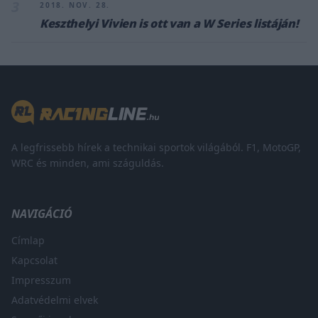
3
2018. NOV. 28.
Keszthelyi Vivien is ott van a W Series listáján!
A legfrissebb hírek a technikai sportok világából. F1, MotoGP,
WRC és minden, ami száguldás.
NAVIGÁCIÓ
Címlap
Kapcsolat
Impresszum
Adatvédelmi elvek