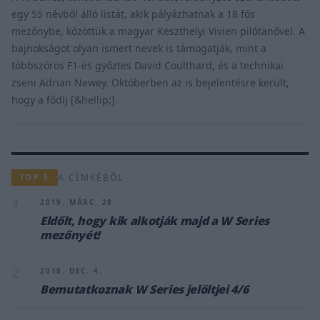
egy 55 névből álló listát, akik pályázhatnak a 18 fős
mezőnybe, közöttük a magyar Keszthelyi Vivien pilótanővel. A
bajnokságot olyan ismert nevek is támogatják, mint a
többszörös F1-es győztes David Coulthard, és a technikai
zseni Adrian Newey. Októberben az is bejelentésre került,
hogy a fődíj [&hellip;]
A CÍMKÉBŐL
TOP 5
1
2019. MÁRC. 28.
Eldőlt, hogy kik alkotják majd a W Series
mezőnyét!
2
2018. DEC. 4.
Bemutatkoznak W Series jelöltjei 4/6