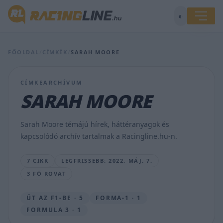
◐
FŐOLDAL
/
CÍMKÉK
/
SARAH MOORE
Ma
CÍMKEARCHÍVUM
indul
a
SARAH MOORE
W
Series
harmadik
Sarah Moore témájú hírek, háttéranyagok és
szezonja,
kapcsolódó archív tartalmak a Racingline.hu-n.
Miamiban
TAJTHI
7 CIKK
LEGFRISSEBB: 2022. MÁJ. 7.
ANDREA
3 FŐ ROVAT
•
2022.
MÁJ.
ÚT AZ F1-BE · 5
FORMA-1 · 1
7.
FORMULA 3 · 1