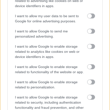
related to advertising like cookies on web or
device identifiers in apps.
I want to allow my user data to be sent to
Google for online advertising purposes.
I want to allow Google to send me
personalized advertising.
I want to allow Google to enable storage
related to analytics like cookies on web or
device identifiers in apps.
ÚT AZ F1-BE / 2018. DEC. 4.
Bemutatkoznak W Series jelöltjei
I want to allow Google to enable storage
4/6
related to functionality of the website or app.
A W Series, a leendő női autóversenyzős széria kiadott egy 55
I want to allow Google to enable storage
related to personalization.
névből álló listát, akik pályázhatnak a 18 fős mezőnybe. Mi
most sorra vesszük az 55 lányt, tízessével, így összesen 5+1
I want to allow Google to enable storage
ilyen posztot olvashattok majd oldalunkon. A korábbi
related to security, including authentication
posztokért klikkelj az alábbi linkekre: 1. rész 2. rész 3. rész 31.
functionality and fraud prevention, and other