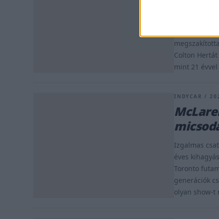
Scott Dixon m
csatlakozzon 
csak A.J. Foy
megszakította
Colton Hertát
mint 21 évvel 
INDYCAR / 202
McLaren
micsoda
Izgalmas csat
éves kihagyás
Toronto futam
generációk cs
olyan show-t 