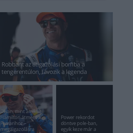
Robbant az átigazolási bomba a
tengerentúlon, távozik a legenda
Olyan, mint amikor
Hamilton átment a
Power rekordot
Ferrarihoz –
döntve pole-ban,
megaigazolásra
egyik keze már a