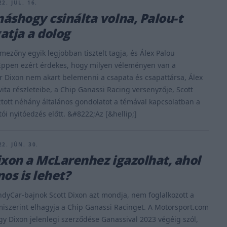
2. JÚL. 16.
áshogy csinálta volna, Palou-t
atja a dolog
 mezőny egyik legjobban tisztelt tagja, és Álex Palou
 Éppen ezért érdekes, hogy milyen véleményen van a
ár Dixon nem akart belemenni a csapata és csapattársa, Álex
vita részleteibe, a Chip Ganassi Racing versenyzője, Scott
ott néhány általános gondolatot a témával kapcsolatban a
tói nyitóedzés előtt. &#8222;Az [&hellip;]
2. JÚN. 30.
ixon a McLarenhez igazolhat, ahol
nos is lehet?
ndyCar-bajnok Scott Dixon azt mondja, nem foglalkozott a
miszerint elhagyja a Chip Ganassi Racinget. A Motorsport.com
gy Dixon jelenlegi szerződése Ganassival 2023 végéig szól,