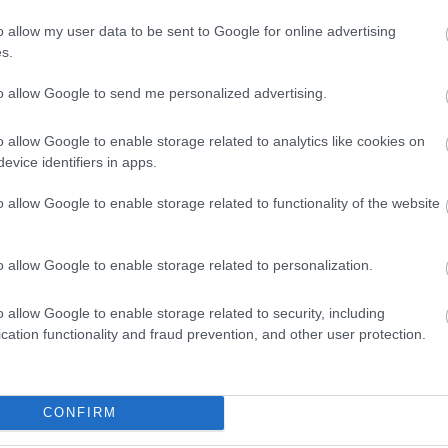
o allow my user data to be sent to Google for online advertising
s.
22. AUG. 8.
!!) sárga, és egy csipetnyi Dixon
to allow Google to send me personalized advertising.
ashville-ben
o allow Google to enable storage related to analytics like cookies on
 9 sárgazászlós rekordot nem döntötte meg a Nashville-i
evice identifiers in apps.
 sem maradtunk incidensek nélkül. Dixon megérdemelten
o allow Google to enable storage related to functionality of the website
Dixon 53. futamgyőzelmével megelőzte Mario Andrettit, és
dül ő a második az IndyCar futamgyőzteseinek
ján. A 8 sárga zászló miatt értelemszerűen szinte mindenki
o allow Google to enable storage related to personalization.
yan taktikai szituációba, ami miatt olykor hátrányba, olykor
lip;]
o allow Google to enable storage related to security, including
cation functionality and fraud prevention, and other user protection.
2. JÚL. 18.
tos győzelmet aratott Scott Dixon
CONFIRM
óban