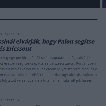
2. SZEPT. 10.
sinál elvárják, hogy Palou segítse
és Ericssont
lenleg egy per közepén áll saját csapatával, mégis elvárják
ott esetben segítse csapattársait a szezonzárón. Portlandben
 kvalifikációs körrel Palou az ötödik helyet szerezte meg, és ő
len Ganassi-pilóta az első 15-ben. Ekkor úgy tűnt visszajöhet a
t folytatott versenybe, de a futama nem sikerült jól, hiszen
2. SZEPT. 10.