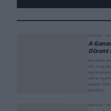
INDYCAR / 202
A Ganas
Dixont 
Álex Palou je
tőle, hogy ad
egy lenyűgöző
volt az egyet
bajnoki címér
[&hellip;]
INDYCAR / 202