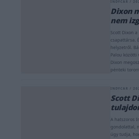
INDYCAR / 202
Dixon m
nem izg
Scott Dixon a
csapattársa.
helyzetről. B
Palou közötti 
Dixon megoszt
pénteki toron
INDYCAR / 202
Scott D
tulajdo
A hatszoros I
gondolattal, 
úgy tudja, ho