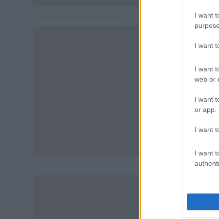
[&hellip;]
I want t
purpose
INDYCAR / 20
Nyolc (!
I want 
mágia N
I want t
Bár a tavalyi
web or d
Nagydíj, így
I want t
nyert. Scott 
or app.
immáron egye
örökranglistá
I want t
keveredett ol
előnybe [&hel
I want t
authenti
INDYCAR / 202
Magabiz
Toront