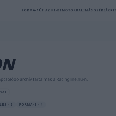
FORMA-1
ÚT AZ F1-BE
MOTOR
RALI
MÁS SZÉRIÁK
RE
ON
pcsolódó archív tartalmak a Racingline.hu-n.
OVAT
LES · 5
FORMA-1 · 4