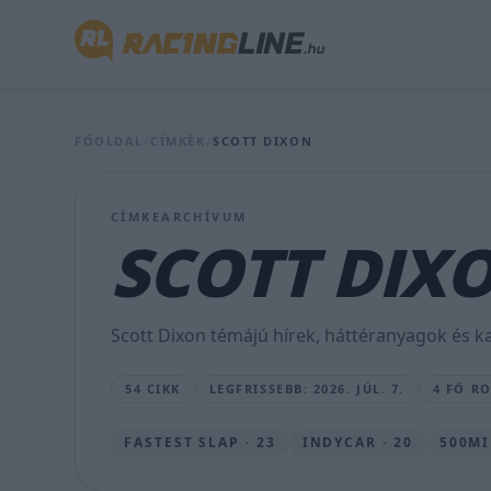
Nagy
FŐOLDAL
/
CÍMKÉK
/
SCOTT DIXON
bejelentés:
sokszoros
CÍMKEARCHÍVUM
bajnokot
SCOTT DIX
szerződtetett
a
Scott Dixon témájú hírek, háttéranyagok és ka
McLaren
54 CIKK
LEGFRISSEBB: 2026. JÚL. 7.
4 FŐ R
SEBŐK
MÁTÉ
•
FASTEST SLAP · 23
INDYCAR · 20
500MI
2026.
JÚL.