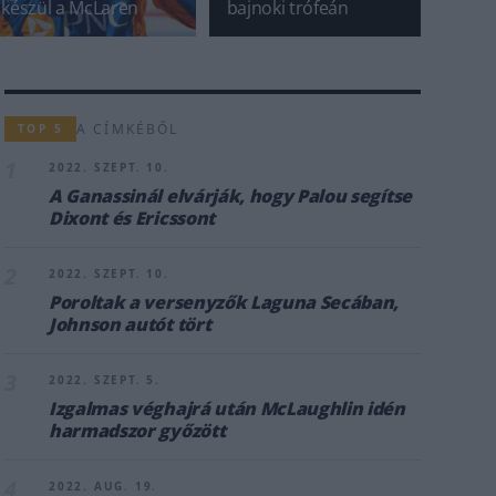
készül a McLaren
bajnoki trófeán
A CÍMKÉBŐL
TOP 5
1
2022. SZEPT. 10.
A Ganassinál elvárják, hogy Palou segítse
Dixont és Ericssont
2
2022. SZEPT. 10.
Poroltak a versenyzők Laguna Secában,
Johnson autót tört
3
2022. SZEPT. 5.
Izgalmas véghajrá után McLaughlin idén
harmadszor győzött
4
2022. AUG. 19.