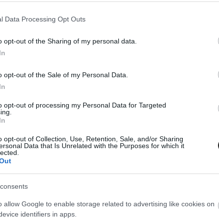
 levesébe Patricio O’Ward köpött bele, aki Newgarden elé jött
 helyre. A verseny első része incidensektől mentes volt,
l Data Processing Opt Outs
kül haladt a mezőny a cél felé. Egy jó rajttal Christian
o opt-out of the Sharing of my personal data.
In
o opt-out of the Sale of my Personal Data.
In
22. AUG. 19.
to opt-out of processing my Personal Data for Targeted
od nézni ÉLŐben Kimi Räikkönen
ing.
In
Cup Series debütálását
o opt-out of Collection, Use, Retention, Sale, and/or Sharing
ersonal Data that Is Unrelated with the Purposes for which it
rsport hétvégére számíthatunk, hiszen az IndyCar
lected.
látogat, a NASCAR-ban pedig bemutatkozik Kimi Räikkönen.
Out
Räikkönen NASCAR Cup Series bemutatkozásától hangos
merikai, de az egész világsajtó. A Cup Series mezőnye
consents
e látogat, ahol rekordszámú, 6 nemzetközi versenyző fog
o allow Google to enable storage related to advertising like cookies on
tük a már említett 2007-es F1-es világbajnokkal, és a Le
evice identifiers in apps.