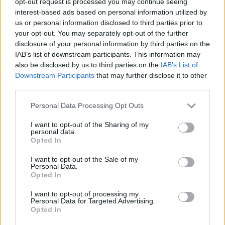
opt-out request is processed you may continue seeing
interest-based ads based on personal information utilized by
us or personal information disclosed to third parties prior to
your opt-out. You may separately opt-out of the further
disclosure of your personal information by third parties on the
IAB’s list of downstream participants. This information may
also be disclosed by us to third parties on the
IAB’s List of
Ericsson egészségesebb, mióta nem F1-es versenyző
Downstream Participants
that may further disclose it to other
third parties.
Please note that this website/app uses one or more Google
Personal Data Processing Opt Outs
services and may gather and store information including but
not limited to your visit or usage behaviour. You may click to
I want to opt-out of the Sharing of my
personal data.
grant or deny consent to Google and its third-party tags to
Opted In
use your data for below specified purposes in below Google
consent section.
I want to opt-out of the Sale of my
Personal Data.
Opted In
I want to opt-out of processing my
Personal Data for Targeted Advertising.
Opted In