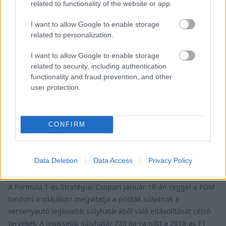
related to functionality of the website or app.
I want to allow Google to enable storage
related to personalization.
I want to allow Google to enable storage
related to security, including authentication
functionality and fraud prevention, and other
user protection.
FORMA-1 / 2018. JAN. 18.
CONFIRM
Az F1 Stratégiai csoportja
megvitatja az autók és a
Data Deletion
Data Access
Privacy Policy
versenyzők súlyát
A Formula 1-es Stratégiai Csoport január 18-án reggel a FOM
londoni irodájában megvitatja a pilóták súlyának a
versenyautó legkisebb súlyhatárából való eltávolítását célzó
terveket. A legkisebb súlyhatár 733 kg-ra nőtt a 2018-as F1