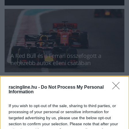
A Red Bull és a Ferrari összefogott a
nehezebb autók elleni csatában
racingline.hu -
Do Not Process My Personal
Information
If you wish to opt-out of the sale, sharing to third parties, or
processing of your personal or sensitive information for
Russell szabványméretű cockpitet szeretne
targeted advertising by us, please use the below opt-out
section to confirm your selection. Please note that after your