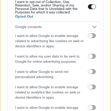
I want to opt-out of Collection, Use,
Retention, Sale, and/or Sharing of my
Personal Data that Is Unrelated with the
Purposes for which it was collected.
Opted Out
Google consents
FORMA-1 / 2018. AUG. 18.
Hamilton örül, hogy felszedhet pár
I want to allow Google to enable storage
kilót jövőre
related to advertising like cookies on web or
device identifiers in apps.
Lewis Hamilton úgy véli, hogy a 2019-es szezonra ő már
I want to allow my user data to be sent to
&#8222;más sportoló&#8221; lesz, mivel a módosított
Google for online advertising purposes.
szabályok lehetővé teszik majd, hogy egy picit gyarapítsa
testsúlyát. A várható minimum súly 80 kiló (versenyző + az
I want to allow Google to send me
ülése együttvéve) lesz jövőre, ezzel kímélve is egy kicsit a
personalized advertising.
versenyzőket, hogy ne kelljen túl könnyűre fogyasztaniuk
magukat. Hamilton tavaly váltott [&hellip;]
I want to allow Google to enable storage
related to analytics like cookies on web or
device identifiers in apps.
I want to allow Google to enable storage