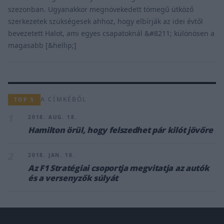
szezonban. Ugyanakkor megnövekedett tömegű ütköző
szerkezetek szükségesek ahhoz, hogy elbírják az idei évtől
bevezetett Halot, ami egyes csapatoknál &#8211; különösen a
magasabb [&hellip;]
A CÍMKÉBŐL
TOP 5
1
2018. AUG. 18.
Hamilton örül, hogy felszedhet pár kilót jövőre
2
2018. JAN. 18.
Az F1 Stratégiai csoportja megvitatja az autók
és a versenyzők súlyát