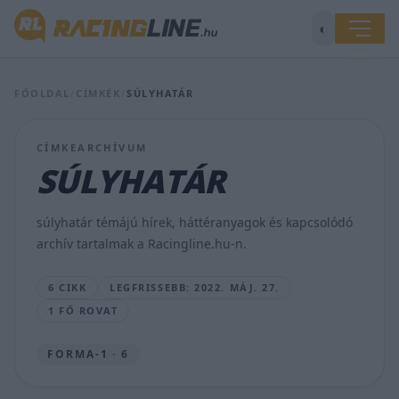
◐
Newey
FŐOLDAL
/
CÍMKÉK
/
SÚLYHATÁR
szerint
nagyon
rossz
CÍMKEARCHÍVUM
irányba
SÚLYHATÁR
halad
a
Forma-
súlyhatár témájú hírek, háttéranyagok és kapcsolódó
1
archív tartalmak a Racingline.hu-n.
BOA
BENCE
6 CIKK
LEGFRISSEBB: 2022. MÁJ. 27.
•
2022.
1 FŐ ROVAT
MÁJ.
27.
FORMA-1 · 6