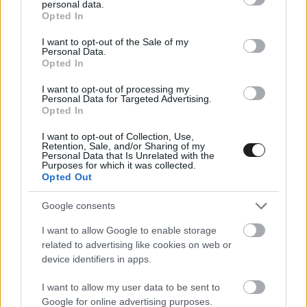
personal data.
grant or deny consent to Google and its third-party tags to
a Svéd Rallyn (videó)
Opted In
use your data for below specified purposes in below Google
consent section.
I want to opt-out of the Sale of my
A Hyundai Motorsport készített egy videót a Svéd Rallyról,
Personal Data.
melyből kiderült, hogy Esapekka Lappi bocsánatot kért Adrien
Opted In
Fourmaux-tól a verseny végén, mert túl gyorsan vezetett a
I want to opt-out of processing my
Power Stage-en.
Personal Data for Targeted Advertising.
Opted In
I want to opt-out of Collection, Use,
Retention, Sale, and/or Sharing of my
Personal Data that Is Unrelated with the
Purposes for which it was collected.
Opted Out
Google consents
I want to allow Google to enable storage
related to advertising like cookies on web or
device identifiers in apps.
I want to allow my user data to be sent to
Google for online advertising purposes.