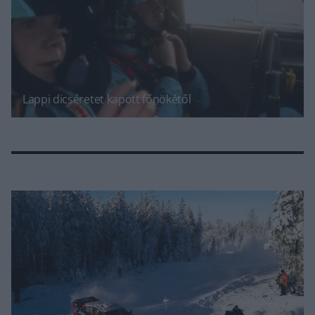
Lappi dicséretet kapott főnökétől