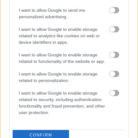
RALI / 2026. FEBR. 20.
I want to allow Google to send me
Lappi szerint a Rally1-es Hyundai
personalized advertising.
nagyon félrement
I want to allow Google to enable storage
related to analytics like cookies on web or
Esapekka Lappi több, mint egy év kihagyás után versenyzett
device identifiers in apps.
újra a Rally1-es Hyundaijal a Svéd Rallyn, ahol sokáig ő volt a
csapat leggyorsabb versenyzője, azonban ő sem tudott
I want to allow Google to enable storage
érdemben harcolni a Toyotákkal. A finn versenyző szerint a
related to functionality of the website or app.
Hyundai nagyon félre fejlesztett.
I want to allow Google to enable storage
related to personalization.
I want to allow Google to enable storage
related to security, including authentication
functionality and fraud prevention, and other
user protection.
CONFIRM