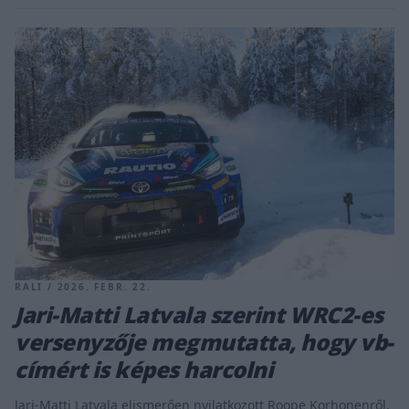
RALI / 2026. FEBR. 22.
Jari-Matti Latvala szerint WRC2-es
versenyzője megmutatta, hogy vb-
címért is képes harcolni
Jari-Matti Latvala elismerően nyilatkozott Roope Korhonenről,