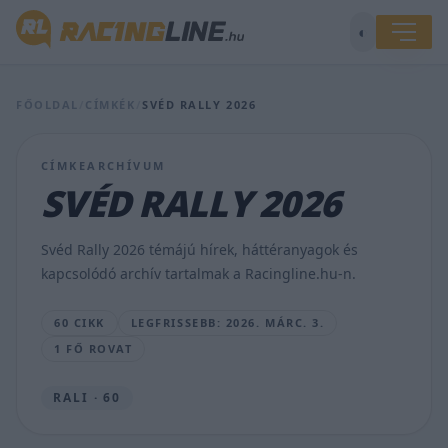
◐
FŐOLDAL
/
CÍMKÉK
/
SVÉD RALLY 2026
Gill
elégedett
CÍMKEARCHÍVUM
svéd
SVÉD RALLY 2026
debütáló
versenyével
a
Svéd Rally 2026 témájú hírek, háttéranyagok és
WRC2-
kapcsolódó archív tartalmak a Racingline.hu-n.
ben
HUND.G
60 CIKK
LEGFRISSEBB: 2026. MÁRC. 3.
•
2026.
1 FŐ ROVAT
MÁRC.
3.
RALI · 60