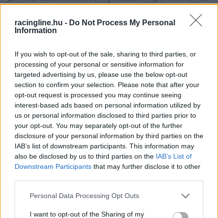
miután megnyerte a WRC2 svéd futamát a Printsport
Toyotájával.
racingline.hu -
Do Not Process My Personal
Information
If you wish to opt-out of the sale, sharing to third parties, or
processing of your personal or sensitive information for
targeted advertising by us, please use the below opt-out
section to confirm your selection. Please note that after your
opt-out request is processed you may continue seeing
interest-based ads based on personal information utilized by
us or personal information disclosed to third parties prior to
your opt-out. You may separately opt-out of the further
disclosure of your personal information by third parties on the
IAB’s list of downstream participants. This information may
also be disclosed by us to third parties on the
IAB’s List of
Downstream Participants
that may further disclose it to other
third parties.
RALI / 2026. FEBR. 22.
Please note that this website/app uses one or more Google
Personal Data Processing Opt Outs
Esapekka Lappi bocsánatot kért
services and may gather and store information including but
csapattársaitól, mert túl gyors volt
not limited to your visit or usage behaviour. You may click to
I want to opt-out of the Sharing of my