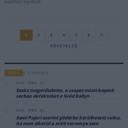
beállítást kipróbált.
1
2
3
4
5
6
7
KÖVETKEZŐ
A CÍMKÉBŐL
TOP 5
1
2026. FEBR. 23.
Sesks megerősítette, a csapat miatt kaptak
sorban defekteket a Svéd Rallyn
2
2026. FEBR. 23.
Sami Pajari szerint gödörbe kerülhetett volna,
ha nem sikerül a svéd versenye sem