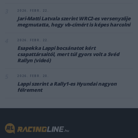
3
2026. FEBR. 22.
Jari-Matti Latvala szerint WRC2-es versenyzője
megmutatta, hogy vb-címért is képes harcolni
4
2026. FEBR. 22.
Esapekka Lappi bocsánatot kért
csapattársaitól, mert túl gyors volt a Svéd
Rallyn (videó)
5
2026. FEBR. 20.
Lappi szerint a Rally1-es Hyundai nagyon
félrement