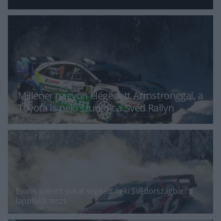
Millener nagyon elégedett Armstronggal, a
Toyota is neki szurkolt a Svéd Rallyn
Evans szerint sokat segített neki Svédországban a
lappföldi teszt