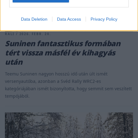
Data Deletion
Data Access
Privacy Policy
RALI / 2026. FEBR. 20.
Suninen fantasztikus formában
tért vissza másfél év kihagyás
után
Teemu Suninen nagyon hosszú idő után ült ismét
versenyautóba, azonban a Svéd Rally WRC2-es
kategóriájában ismét bizonyította, hogy semmit sem veszített
tempójából.