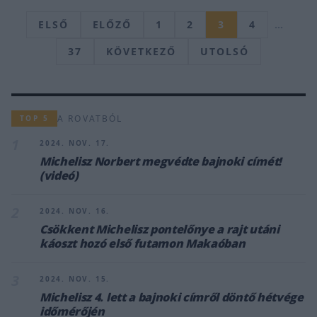
ELSŐ
ELŐZŐ
1
2
3
4
…
37
KÖVETKEZŐ
UTOLSÓ
A ROVATBÓL
TOP 5
1
2024. NOV. 17.
Michelisz Norbert megvédte bajnoki címét!
(videó)
2
2024. NOV. 16.
Csökkent Michelisz pontelőnye a rajt utáni
káoszt hozó első futamon Makaóban
3
2024. NOV. 15.
Michelisz 4. lett a bajnoki címről döntő hétvége
időmérőjén