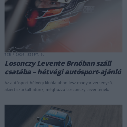
TCR / 2024. SZEPT. 6.
Losonczy Levente Brnóban száll
csatába – hétvégi autósport-ajánló
Az autósport hétvégi kínálatában lesz magyar versenyző,
akiért szurkolhatunk, méghozzá Losconczy Leventének.