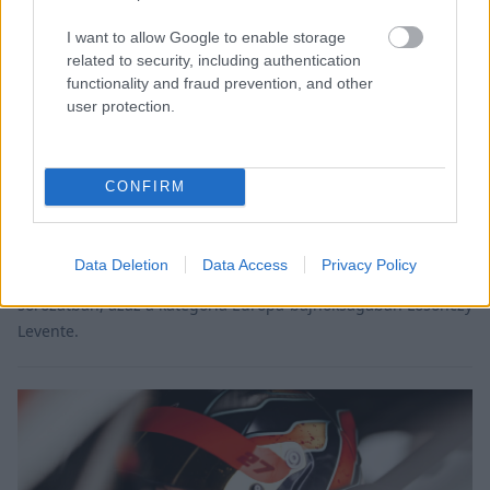
I want to allow Google to enable storage
related to security, including authentication
functionality and fraud prevention, and other
TCR / 2024. SZEPT. 11.
user protection.
Losonczy Levente újabb
győzelemmel tett róla, hogy a
CONFIRM
legjobbak között zárja a TCR-
szezont
Data Deletion
Data Access
Privacy Policy
Másodszor nyert versenyt az idén a túraautós TCR Europe
sorozatban, azaz a kategória Európa-bajnokságában Losonczy
Levente.