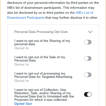
Csapatbajnoki címmel zárta a TCR
disclosure of your personal information by third parties on the
Europe idényét Losonczy Levente
IAB’s list of downstream participants. This information may
also be disclosed by us to third parties on the
IAB’s List of
Downstream Participants
that may further disclose it to other
Csapatával bajnoki címet nyert Losonczy Levente a TCR
third parties.
Europe Valenciában rendezett zárófordulóján.
Please note that this website/app uses one or more Google
Personal Data Processing Opt Outs
services and may gather and store information including but
not limited to your visit or usage behaviour. You may click to
I want to opt-out of the Sharing of my
personal data.
grant or deny consent to Google and its third-party tags to
Opted In
use your data for below specified purposes in below Google
consent section.
I want to opt-out of the Sale of my
Personal Data.
Opted In
I want to opt-out of processing my
Personal Data for Targeted Advertising.
Opted In
I want to opt-out of Collection, Use,
Retention, Sale, and/or Sharing of my
Personal Data that Is Unrelated with the
Purposes for which it was collected.
Opted Out
TCR / 2024. SZEPT. 23.