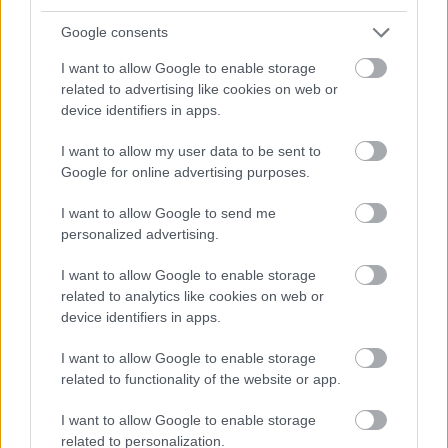
Az olasz bajnokságban is futamot
Google consents
nyert a túraautós Losonczy
I want to allow Google to enable storage
Levente
related to advertising like cookies on web or
device identifiers in apps.
Immár a TCR Italy-ban is diadalmaskodott versenyen
Losonczy Levente, aki a Vallelungában rendezett forduló
I want to allow my user data to be sent to
második viadalát nyerte meg.
Google for online advertising purposes.
I want to allow Google to send me
personalized advertising.
I want to allow Google to enable storage
related to analytics like cookies on web or
device identifiers in apps.
I want to allow Google to enable storage
related to functionality of the website or app.
I want to allow Google to enable storage
related to personalization.