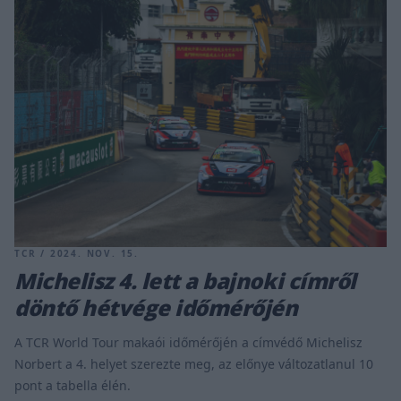
TCR / 2024. NOV. 15.
Michelisz 4. lett a bajnoki címről
döntő hétvége időmérőjén
A TCR World Tour makaói időmérőjén a címvédő Michelisz
Norbert a 4. helyet szerezte meg, az előnye változatlanul 10
pont a tabella élén.