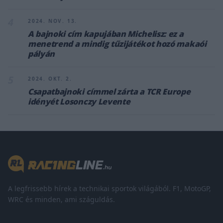
4
2024. NOV. 13.
A bajnoki cím kapujában Michelisz: ez a
menetrend a mindig tűzijátékot hozó makaói
pályán
5
2024. OKT. 2.
Csapatbajnoki címmel zárta a TCR Europe
idényét Losonczy Levente
A legfrissebb hírek a technikai sportok világából. F1, MotoGP,
WRC és minden, ami száguldás.