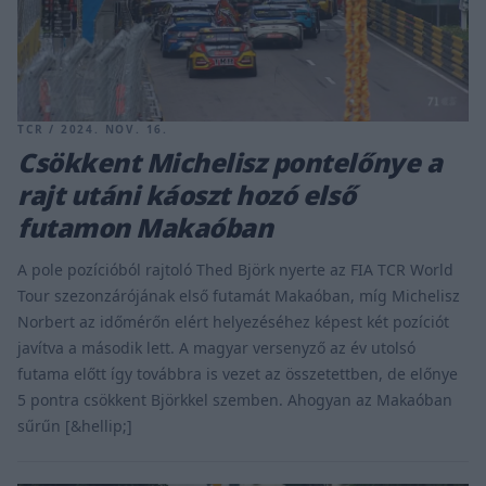
TCR / 2024. NOV. 16.
Csökkent Michelisz pontelőnye a
rajt utáni káoszt hozó első
futamon Makaóban
A pole pozícióból rajtoló Thed Björk nyerte az FIA TCR World
Tour szezonzárójának első futamát Makaóban, míg Michelisz
Norbert az időmérőn elért helyezéséhez képest két pozíciót
javítva a második lett. A magyar versenyző az év utolsó
futama előtt így továbbra is vezet az összetettben, de előnye
5 pontra csökkent Björkkel szemben. Ahogyan az Makaóban
sűrűn [&hellip;]