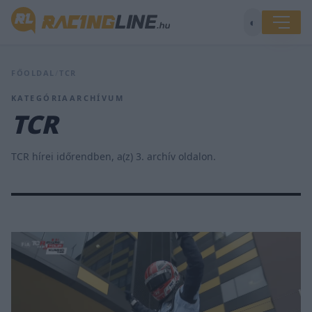
◐
FŐOLDAL
/
TCR
KATEGÓRIAARCHÍVUM
TCR
TCR hírei időrendben, a(z) 3. archív oldalon.