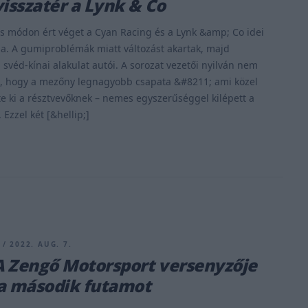
visszatér a Lynk & Co
s módon ért véget a Cyan Racing és a Lynk &amp; Co idei
a. A gumiproblémák miatt változást akartak, majd
a svéd-kínai alakulat autói. A sorozat vezetői nyilván nem
k, hogy a mezőny legnagyobb csapata &#8211; ami közel
e ki a résztvevőknek – nemes egyszerűséggel kilépett a
Ezzel két [&hellip;]
/ 2022. AUG. 7.
 Zengő Motorsport versenyzője
a második futamot