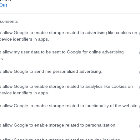
e-ra vonatkozó kérését. Marcello Lotti a TouringCarTimes-
Out
nem a javaslat tartalma, sokkal inkább az időzítés tette
&hellip;]
consents
o allow Google to enable storage related to advertising like cookies on
evice identifiers in apps.
o allow my user data to be sent to Google for online advertising
s.
 AUG. 5.
to allow Google to send me personalized advertising.
szteseknek tartja a Comtoyou
o allow Google to enable storage related to analytics like cookies on
 Lynk & Co-t
evice identifiers in apps.
cing csapatfőnöke, Jean-Michel Baert az FIA WTCR-ből való
o allow Google to enable storage related to functionality of the website
követően a Lynk &amp; Co Cyan Racinget &#8222;béna
221; bélyegezte. Baert a Speed Action TV-nek nyilatkozott:
ezetten azt gondolom, hogy a Lynk &amp; Co az FIA WTCR
o allow Google to enable storage related to personalization.
hiszi magát, azáltal, hogy nyomást gyakorol a promóterre
 Mivel senki sem hökkent meg, [&hellip;]
o allow Google to enable storage related to security, including