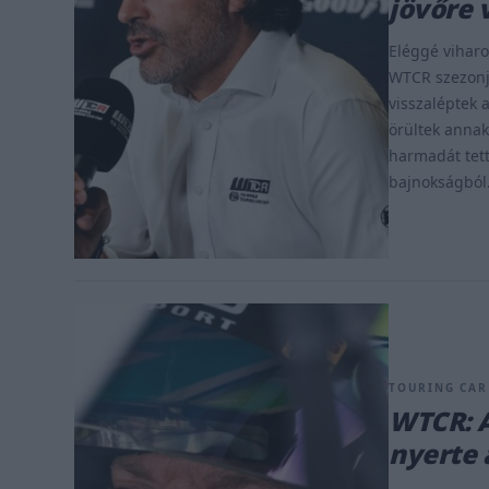
jövőre 
Eléggé viharo
WTCR szezonj
visszaléptek 
örültek anna
harmadát tett
bajnokságból. 
TOURING CAR 
WTCR: A
nyerte 