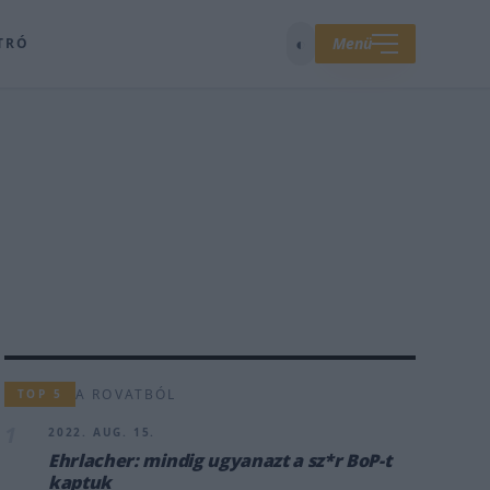
◐
Menü
TRÓ
A ROVATBÓL
TOP 5
1
2022. AUG. 15.
Ehrlacher: mindig ugyanazt a sz*r BoP-t
kaptuk