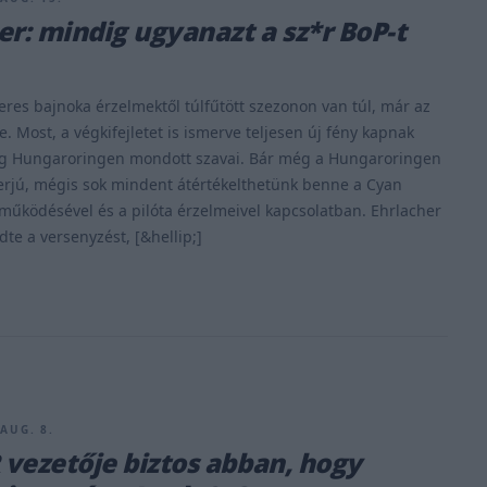
er: mindig ugyanazt a sz*r BoP-t
res bajnoka érzelmektől túlfűtött szezonon van túl, már az
e. Most, a végkifejletet is ismerve teljesen új fény kapnak
g Hungaroringen mondott szavai. Bár még a Hungaroringen
terjú, mégis sok mindent átértékelthetünk benne a Cyan
működésével és a pilóta érzelmeivel kapcsolatban. Ehrlacher
dte a versenyzést, [&hellip;]
 AUG. 8.
vezetője biztos abban, hogy