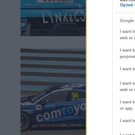
of Performanc
Opted 
nak elárulta, 
lehetetlenné [
Google 
I want t
web or d
I want t
purpose
WTCR / 2022.
I want 
Béna ve
I want t
főnök a
web or d
A Comtoyou Ra
I want t
kilépésüket 
or app.
vesztesnek&#8
&#8222;Kifej
I want t
Mercedesének 
és az FIA-ra.
I want t