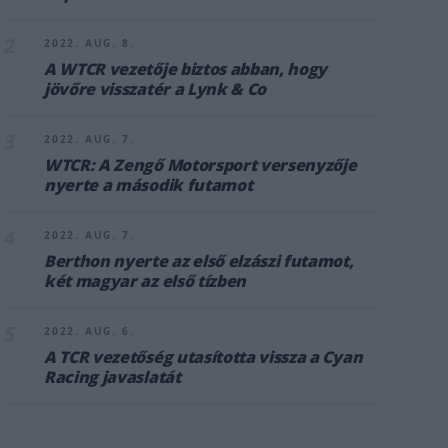
2
2022. AUG. 8.
A WTCR vezetője biztos abban, hogy
jövőre visszatér a Lynk & Co
3
2022. AUG. 7.
WTCR: A Zengő Motorsport versenyzője
nyerte a második futamot
4
2022. AUG. 7.
Berthon nyerte az első elzászi futamot,
két magyar az első tízben
5
2022. AUG. 6.
A TCR vezetőség utasította vissza a Cyan
Racing javaslatát