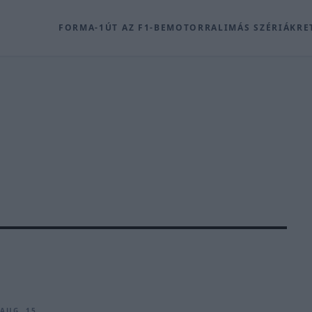
FORMA-1
ÚT AZ F1-BE
MOTOR
RALI
MÁS SZÉRIÁK
RE
 AUG. 15.