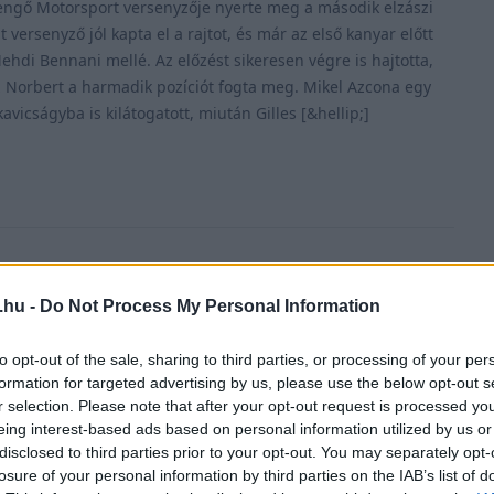
engő Motorsport versenyzője nyerte meg a második elzászi
t versenyző jól kapta el a rajtot, és már az első kanyar előtt
hdi Bennani mellé. Az előzést sikeresen végre is hajtotta,
 Norbert a harmadik pozíciót fogta meg. Mikel Azcona egy
kavicságyba is kilátogatott, miután Gilles [&hellip;]
.hu -
Do Not Process My Personal Information
to opt-out of the sale, sharing to third parties, or processing of your per
 AUG. 7.
formation for targeted advertising by us, please use the below opt-out s
 nyerte az első elzászi futamot,
r selection. Please note that after your opt-out request is processed y
yar az első tízben
eing interest-based ads based on personal information utilized by us or
disclosed to third parties prior to your opt-out. You may separately opt-
ing pilótája, Nathaenel Berthon nyerte az első WTCR
losure of your personal information by third parties on the IAB’s list of