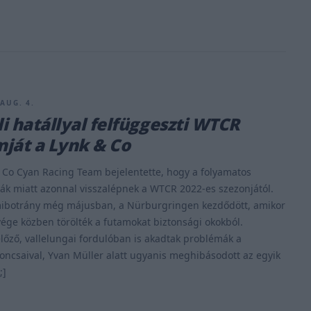
 AUG. 4.
i hatállyal felfüggeszti WTCR
ját a Lynk & Co
 Co Cyan Racing Team bejelentette, hogy a folyamatos
k miatt azonnal visszalépnek a WTCR 2022-es szezonjától.
ibotrány még májusban, a Nürburgringen kezdődött, amikor
ége közben törölték a futamokat biztonsági okokból.
lőző, vallelungai fordulóban is akadtak problémák a
ncsaival, Yvan Müller alatt ugyanis meghibásodott az egyik
;]