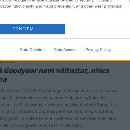
cation functionality and fraud prevention, and other user protection.
CONFIRM
Data Deletion
Data Access
Privacy Policy
 AUG. 5.
 Goodyear nem változtat, nincs
ma
fejezte az FIA WTCR vallelungai hétvégéjén használt összes
ogó technikai elemzését, miután több autó is balesetet
 gumik miatt. Az esetek következményeként a Lynk &amp; Co
iszállt a sorozatból. A gumigyártó azonban megerősítette,
lt gyártási problémát, és a következő versenyeken nem lesz
miabroncsok specifikációjában. A [&hellip;]