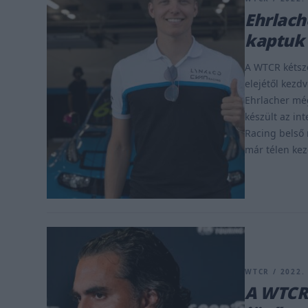
Ehrlach
kaptuk
A WTCR kétsze
elejétől kezdv
Ehrlacher mé
készült az in
Racing belső 
már télen kez
WTCR / 2022.
A WTCR 