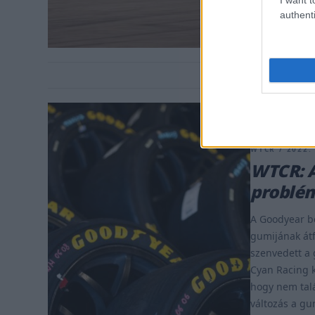
authenti
WTCR / 2022.
WTCR: A
problé
A Goodyear be
gumijának átf
szenvedett a
Cyan Racing k
hogy nem talá
változás a gu