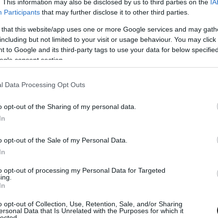
ciaországban, melyet immár a Lynk &amp; Co autók nélkül
. This information may also be disclosed by us to third parties on the
IA
Participants
that may further disclose it to other third parties.
hazai pilóta mindössze három tizeddel ért be Girolami és hat
us előtt. Berthonnak sikerült lerajtolnia a pole-ból induló
 that this website/app uses one or more Google services and may gath
után pedig már nem engedte ki a kezéből a győzelmet. Az
including but not limited to your visit or usage behaviour. You may click 
dnem [&hellip;]
 to Google and its third-party tags to use your data for below specifi
ogle consent section.
l Data Processing Opt Outs
o opt-out of the Sharing of my personal data.
In
 AUG. 6.
o opt-out of the Sale of my Personal Data.
ezetőség utasította vissza a Cyan
In
javaslatát
to opt-out of processing my Personal Data for Targeted
ing.
ártó, hanem a sorozat döntése miatt marad távol a Cyan
In
 szezon további részétől. Nem sokkal az elzászi forduló előtt
o opt-out of Collection, Use, Retention, Sale, and/or Sharing
a TCR sorozatokért felelős WSC Group a kínai márka Balance
ersonal Data that Is Unrelated with the Purposes for which it
lected.