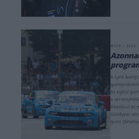
WTCR / 2022.
Azonnal
program
A Lynk &amp;
gumiproblémá
Az egész gum
a versenyhétv
Ráadásul az e
Goodyear abro
gumi [&hellip