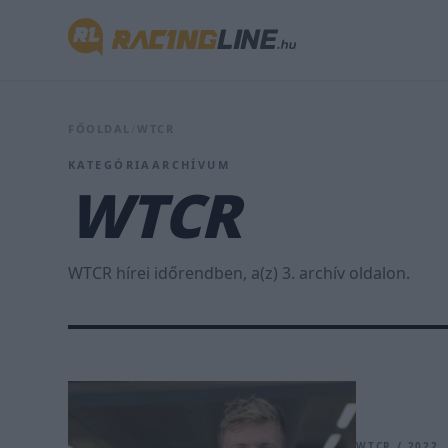
FŐOLDAL
/
WTCR
KATEGÓRIAARCHÍVUM
WTCR
WTCR hírei időrendben, a(z) 3. archív oldalon.
WTCR / 2022.