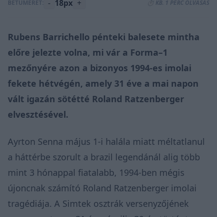
-
18px
+
BETŰMÉRET:
⏱️ KB. 1 PERC OLVASÁS
Rubens Barrichello pénteki balesete
mintha
előre jelezte volna, mi vár a Forma–1
mezőnyére azon a bizonyos 1994-es imolai
fekete hétvégén, amely 31 éve a mai napon
vált igazán sötétté Roland Ratzenberger
elvesztésével.
Ayrton Senna
május 1-i halála
miatt méltatlanul
a háttérbe szorult a brazil legendánál alig több
mint 3 hónappal fiatalabb, 1994-ben mégis
újoncnak számító Roland Ratzenberger imolai
tragédiája. A Simtek osztrák versenyzőjének