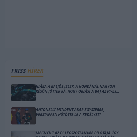
FRISS
HÍREK
HIÁBA A BALJÓS JELEK, A HONDÁNÁL NAGYON
KÉSŐN JÖTTEK RÁ, HOGY ÓRIÁSI A BAJ AZ F1-ES
MOTORRAL
ANTONELLI MINDENT AKAR EGYSZERRE,
VERSTAPPEN HŰTÖTTE LE A KEDÉLYEIT
MEGNYÍLT AZ F1 LEGSZÓTLANABB PILÓTÁJA: ÍGY