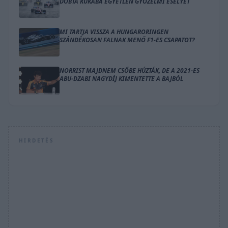
DOBTA KUKÁBA EGYETLEN GYŐZELMI ESÉLYÉT
MI TARTJA VISSZA A HUNGARORINGEN
SZÁNDÉKOSAN FALNAK MENŐ F1-ES CSAPATOT?
NORRIST MAJDNEM CSŐBE HÚZTÁK, DE A 2021-ES
ABU-DZABI NAGYDÍJ KIMENTETTE A BAJBÓL
HIRDETÉS