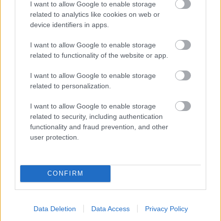
I want to allow Google to enable storage
related to analytics like cookies on web or
device identifiers in apps.
I want to allow Google to enable storage
related to functionality of the website or app.
I want to allow Google to enable storage
related to personalization.
I want to allow Google to enable storage
related to security, including authentication
functionality and fraud prevention, and other
user protection.
Mögötte érkező csapattársa egyből tudta,
CONFIRM
hogy Ratzenberger meghalt
Halála után barátnője kifosztotta;
Data Deletion
Data Access
Privacy Policy
Ratzenberger szülei mai napig fiuk lakásában