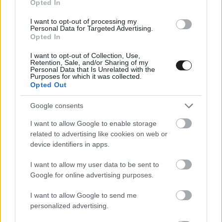
halálából az F1-et rajongásig imádó
Opted In
osztráknak
I want to opt-out of processing my
Personal Data for Targeted Advertising.
Opted In
I want to opt-out of Collection, Use,
Retention, Sale, and/or Sharing of my
Personal Data that Is Unrelated with the
Purposes for which it was collected.
Opted Out
Google consents
I want to allow Google to enable storage
related to advertising like cookies on web or
device identifiers in apps.
I want to allow my user data to be sent to
Google for online advertising purposes.
Szintén testvéroldalunkon a témában
I want to allow Google to send me
megjelent korábbi cikkeink:
personalized advertising.