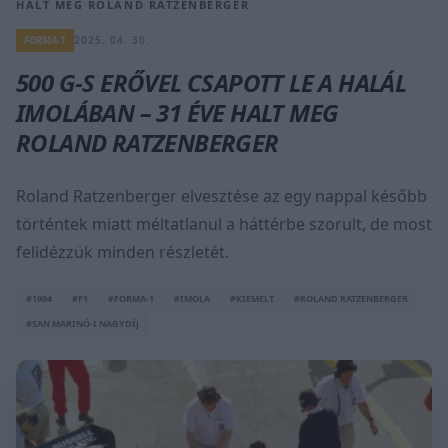
HALT MEG ROLAND RATZENBERGER
FORMA-1
2025. 04. 30.
500 G-S ERŐVEL CSAPOTT LE A HALÁL
IMOLÁBAN – 31 ÉVE HALT MEG
ROLAND RATZENBERGER
Roland Ratzenberger elvesztése az egy nappal később
történtek miatt méltatlanul a háttérbe szorult, de most
felidézzük minden részletét.
#1994
#F1
#FORMA-1
#IMOLA
#KIEMELT
#ROLAND RATZENBERGER
#SAN MARINÓ-I NAGYDÍJ