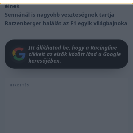
élnek
Sennánál is nagyobb veszteségnek tartja
Ratzenberger halálát az F1 egyik világbajnoka
Itt állíthatod be, hogy a Racingline
cikkeit az elsők között lásd a Google
keresőjében.
HIRDETÉS