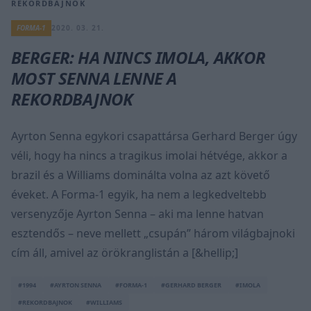
REKORDBAJNOK
FORMA-1
2020. 03. 21.
BERGER: HA NINCS IMOLA, AKKOR
MOST SENNA LENNE A
REKORDBAJNOK
Ayrton Senna egykori csapattársa Gerhard Berger úgy
véli, hogy ha nincs a tragikus imolai hétvége, akkor a
brazil és a Williams dominálta volna az azt követő
éveket. A Forma-1 egyik, ha nem a legkedveltebb
versenyzője Ayrton Senna – aki ma lenne hatvan
esztendős – neve mellett „csupán” három világbajnoki
cím áll, amivel az örökranglistán a [&hellip;]
#1994
#AYRTON SENNA
#FORMA-1
#GERHARD BERGER
#IMOLA
#REKORDBAJNOK
#WILLIAMS