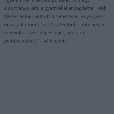
alapítványa, ami a gyermekeket segítette. Több
tízezer ember volt ott a temetésén, egy egész
ország állt mögötte. De a legfontosabb: neki is
megvoltak azon képességei, ami a mai
politikusoknak.” – vélekedett.