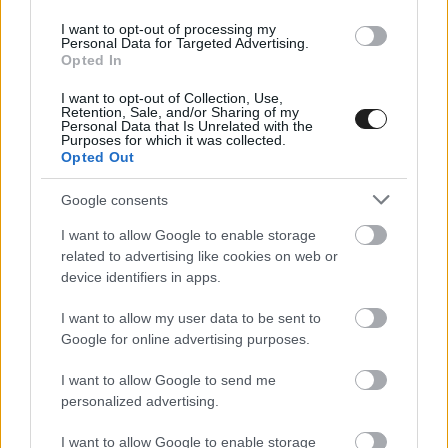
nagyon dominált volna.” – folytatta.
I want to opt-out of processing my
Personal Data for Targeted Advertising.
Opted In
I want to opt-out of Collection, Use,
Retention, Sale, and/or Sharing of my
Personal Data that Is Unrelated with the
Purposes for which it was collected.
Opted Out
Google consents
I want to allow Google to enable storage
related to advertising like cookies on web or
device identifiers in apps.
I want to allow my user data to be sent to
Google for online advertising purposes.
I want to allow Google to send me
„Szerintem innentől kezdődött volna a
personalized advertising.
sikerkorszak, a Williams-Senna-Newey-féle
I want to allow Google to enable storage