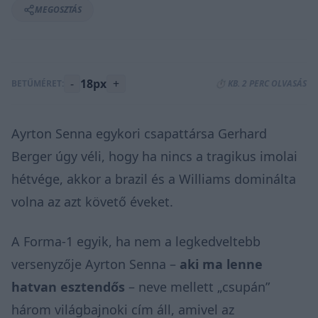
MEGOSZTÁS
-
18px
+
BETŰMÉRET:
⏱️ KB. 2 PERC OLVASÁS
Ayrton Senna egykori csapattársa Gerhard
Berger úgy véli, hogy ha nincs a tragikus imolai
hétvége, akkor a brazil és a Williams dominálta
volna az azt követő éveket.
A Forma-1 egyik, ha nem a legkedveltebb
versenyzője Ayrton Senna –
aki ma lenne
hatvan esztendős
– neve mellett „csupán”
három világbajnoki cím áll, amivel az