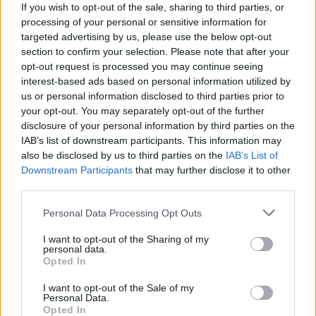
azt vezetni.” – kezdte Berger, aki ezzel arra utalt,
If you wish to opt-out of the sale, sharing to third parties, or
processing of your personal or sensitive information for
hogy a brazil versenyző hiába szerezte meg az
targeted advertising by us, please use the below opt-out
section to confirm your selection. Please note that after your
idény első három futamán a pole-t, célba
opt-out request is processed you may continue seeing
egyszer sem tudott érni (a harmadik volt az
interest-based ads based on personal information utilized by
us or personal information disclosed to third parties prior to
ominózus imolai hétvége). Eközben Michael
your opt-out. You may separately opt-out of the further
Schumacher mindhárom Nagydíjat behúzta.
disclosure of your personal information by third parties on the
IAB’s list of downstream participants. This information may
also be disclosed by us to third parties on the
IAB’s List of
„Azonban vélhetőleg ezt mondta volna
Downstream Participants
that may further disclose it to other
magának:
Még egy futammal meg kell birkóznom
third parties.
valahogy, mert azután lesz Adrian Newey-nak
Please note that this website/app uses one or more Google
Personal Data Processing Opt Outs
services and may gather and store information including but
megoldása erre.
Ennek ellenére valószínűleg így
not limited to your visit or usage behaviour. You may click to
I want to opt-out of the Sharing of my
personal data.
is nyert volna Monte-Carloban, mert ő ott
grant or deny consent to Google and its third-party tags to
Opted In
use your data for below specified purposes in below Google
mindig elég jól ment ahhoz, hogy nyerjen. Aztán
consent section.
I want to opt-out of the Sale of my
Barcelonától jött volna az új aerodiamika, amivel
Personal Data.
Opted In