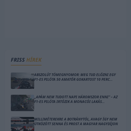
FRISS
HÍREK
ABSZOLÚT TÖMEGNYOMOR: MEG TUD ELŐZNI EGY
F1-ES PILÓTA 50 AMATŐR GOKARTOST 10 PERC
ALATT?
„APÁM NEM TUDOTT NAPI HÁROMSZOR ENNI” – AZ
F1-ES PILÓTA IRTÓZIK A MONACÓI LAKÁS
GONDOLATÁTÓL
MILLIMÉTEREKRE A BOTRÁNYTÓL, AVAGY ÍGY NEM
ÜTKÖZÖTT SENNA ÉS PROST A MAGYAR NAGYDÍJON