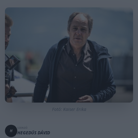
Fotó: Kaiser Erika
SZERZŐ
H
HEGEDŰS DÁVID