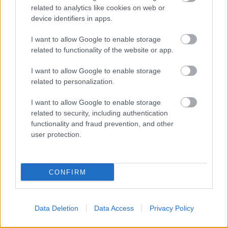
sikerkorszak. Senna gyakorlatilag minden
related to analytics like cookies on web or
device identifiers in apps.
versenyt megnyert volna. Az autó azokban az
években annyival jobb volt a többinél, pluszba
I want to allow Google to enable storage
related to functionality of the website or app.
ott lett volna Senna, mint pilóta. Ráadásul
I want to allow Google to enable storage
Newey is motiváltabb lett volna. Ez egy olyan éra
related to personalization.
lett volna, amire azelőtt nem volt példa. Ma azt
I want to allow Google to enable storage
mondanánk rá, hogy hét vagy nyolcszoros
related to security, including authentication
világbajnok, és ő lenne az az etalon, ami
functionality and fraud prevention, and other
user protection.
manapság Schumacher.” – tette hozzá.
Berger pedig arra is kitért, hogy napjainkban mit
CONFIRM
csinálna az egykori társa.
Data Deletion
Data Access
Privacy Policy
„Brazília elnöke lenne most. Akkoriban mindig
figyelemmel kísérte a politikát, volt egy