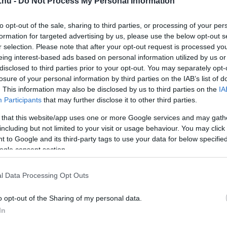
.hu -
Do Not Process My Personal Information
to opt-out of the sale, sharing to third parties, or processing of your per
formation for targeted advertising by us, please use the below opt-out s
r selection. Please note that after your opt-out request is processed y
eing interest-based ads based on personal information utilized by us or
disclosed to third parties prior to your opt-out. You may separately opt-
losure of your personal information by third parties on the IAB’s list of
. This information may also be disclosed by us to third parties on the
IA
Participants
that may further disclose it to other third parties.
0. OKT. 19.
 Nem Hamilton, de nem is
 that this website/app uses one or more Google services and may gath
including but not limited to your visit or usage behaviour. You may click 
her minden idők legjobbja
 to Google and its third-party tags to use your data for below specifi
ogle consent section.
amilton beállította a győzelmi rekordot, azon megy a vita,
n idők legjobb F1-es pilótája. 91 győzelmével Michael
l Data Processing Opt Outs
 egyenlített ki. De nem mindenki dönt a statisztikák szerint
skörben. Gerhard Berger elárulta, számára ki a valaha volt
o opt-out of the Sharing of my personal data.
 Speedweek.com-al való interjúban megkérdezték Bergetől,
In
 ki minden idők legjobbja: [&hellip;]