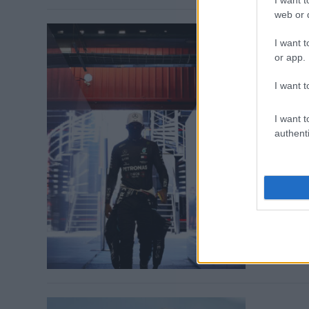
web or d
I want t
or app.
FORMA-1 / 20
I want t
Prost: 
I want t
Alain Prost v
authenti
bajnok lesz. 
szezonra már,
Michael Schu
csapatával, i
lesznek az au