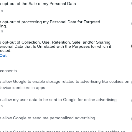
o opt-out of the Sale of my Personal Data.
In
to opt-out of processing my Personal Data for Targeted
ing.
In
o opt-out of Collection, Use, Retention, Sale, and/or Sharing
0. OKT. 1.
ersonal Data that Is Unrelated with the Purposes for which it
lected.
szerint Schumacher mindig egy
Out
l Hamilton előtt lesz
consents
acher, akinek fia egyébként tegnap tesztelhetett a 2018-as
ndig is Lewis Hamilton előtt lesz egy lépéssel az F1 legjobbjai
o allow Google to enable storage related to advertising like cookies on
evice identifiers in apps.
rnando Alonso álláspontja arról, hogy a Forma-1 világa
olyamatosan Schumacherhez hasonlítja Hamiltont, mivel
o allow my user data to be sent to Google for online advertising
nyal még ebben a szezonban meg fogja dönteni győzelmi
s.
etve be fogja érni a német klasszist [&hellip;]
to allow Google to send me personalized advertising.
o allow Google to enable storage related to analytics like cookies on