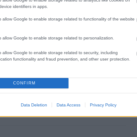
evice identifiers in apps.
o allow Google to enable storage related to functionality of the website
20. AUG. 23.
o allow Google to enable storage related to personalization.
Nem hiszem, hogy bárki legyőzné
o allow Google to enable storage related to security, including
éleménye szerint, Lewis Hamilton ebben a szezonban ismét
cation functionality and fraud prevention, and other user protection.
A négyszeres világbajnok nem lát senkiben kihívót az idei
 így nemsokára kiegyenlíthet a világbajnoki címek terén
macherrel. „Ahogyan Lewis vezet, és a bizalom a Mercedes
CONFIRM
lletve a tény, hogy 2021-ben csak nagyon kis változások
tók terén, nagyon [&hellip;]
Data Deletion
Data Access
Privacy Policy