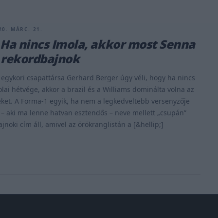
20. MÁRC. 21.
 Ha nincs Imola, akkor most Senna
 rekordbajnok
egykori csapattársa Gerhard Berger úgy véli, hogy ha nincs
olai hétvége, akkor a brazil és a Williams dominálta volna az
eket. A Forma-1 egyik, ha nem a legkedveltebb versenyzője
– aki ma lenne hatvan esztendős – neve mellett „csupán”
jnoki cím áll, amivel az örökranglistán a [&hellip;]