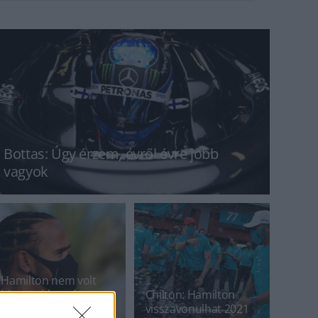
Bottas: Úgy érzem, évről évre jobb
vagyok
Hamilton nem volt
biztos abban, hogy a
Chilton: Hamilton
Mercedes projektje
visszavonulhat 2021