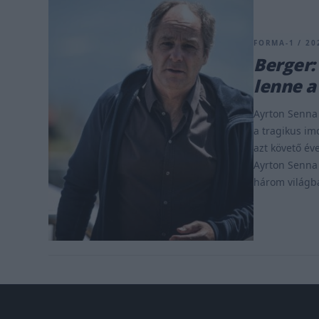
FORMA-1 / 20
Berger:
lenne a
Ayrton Senna 
a tragikus im
azt követő év
Ayrton Senna 
három világba