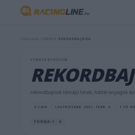
ezüst
polgárháború,
avagy
Lewis
FŐOLDAL
/
CÍMKÉK
/
REKORDBAJNOK
Hamilton
vs
CÍMKEARCHÍVUM
Valtteri
REKORDBA
Bottas
(2.
rekordbajnok témájú hírek, háttéranyagok és 
rész)
8 CIKK
LEGFRISSEBB: 2021. FEBR. 5.
1 FŐ R
GALAMBOS
BENCE
•
FORMA-1 · 8
2021.
FEBR.