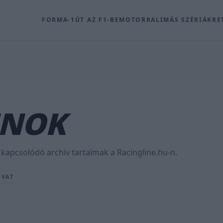
FORMA-1
ÚT AZ F1-BE
MOTOR
RALI
MÁS SZÉRIÁK
RE
JNOK
kapcsolódó archív tartalmak a Racingline.hu-n.
OVAT