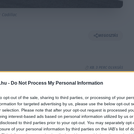
: Cadillac
MEGOSZTÁS
⏱️ KB. 3 PERC OLVASÁS
.hu -
Do Not Process My Personal Information
önnyelműsködik el a versenyzést, azt jól
lótájának esete, Sergio Pérez és Valtteri
to opt-out of the sale, sharing to third parties, or processing of your per
formation for targeted advertising by us, please use the below opt-out s
. A finn a 13. helyen ért célba, amit erős
r selection. Please note that after your opt-out request is processed y
eing interest-based ads based on personal information utilized by us or
disclosed to third parties prior to your opt-out. You may separately opt-
losure of your personal information by third parties on the IAB’s list of