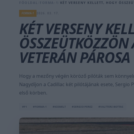
FŐOLDAL
/
FORMA-1
/
KÉT VERSENY KELLETT, HOGY ÖSSZE
FORMA-1
2026. 03. 17.
KÉT VERSENY KEL
ÖSSZEÜTKÖZZÖN 
VETERÁN PÁROSA
Hogy a mezőny végén köröző pilóták sem könnyelműs
Nagydíjon a Cadillac két pilótájának esete, Sergio 
első körben.
#F1
#FORMA-1
#KIEMELT
#SERGIO PEREZ
#VALTTERI BOTTAS