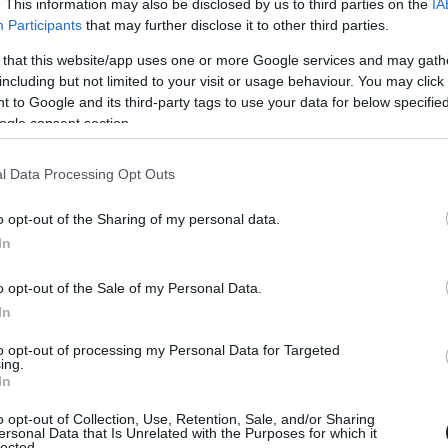
y volt a különbség az F1-es mezőny leggyorsabb
. This information may also be disclosed by us to third parties on the
IA
Participants
that may further disclose it to other third parties.
yok érkezésével azonban régen látott
 that this website/app uses one or more Google services and may gath
pata, a Cadillac a sanghaji időmérőn úgy esett ki
including but not limited to your visit or usage behaviour. You may click 
s 2,2 másodpercre volt elmaradva a szakasz
 to Google and its third-party tags to use your data for below specifi
ogle consent section.
i Antonelli végül megszerezte a pole-t.
l Data Processing Opt Outs
alifikáltak a rajtrácson, ezt követően pedig már a
idézett incidensben.
o opt-out of the Sharing of my personal data.
In
o opt-out of the Sale of my Personal Data.
In
to opt-out of processing my Personal Data for Targeted
ing.
In
o opt-out of Collection, Use, Retention, Sale, and/or Sharing
ersonal Data that Is Unrelated with the Purposes for which it
lected.