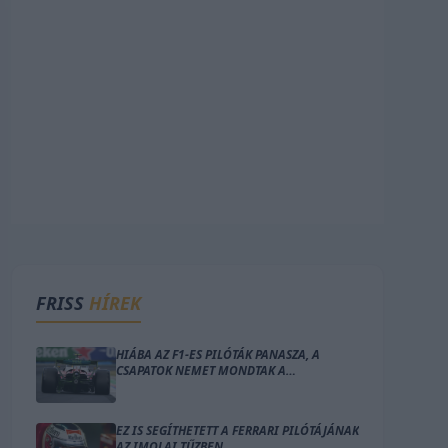
FRISS
HÍREK
HIÁBA AZ F1-ES PILÓTÁK PANASZA, A
CSAPATOK NEMET MONDTAK A
VÁLTOZTATÁSRA
EZ IS SEGÍTHETETT A FERRARI PILÓTÁJÁNAK
AZ IMOLAI TŰZBEN