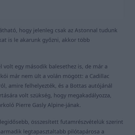
átható, hogy jelenleg csak az Astonnal tudunk
at is le akarunk győzni, akkor több
l volt egy második balesethez is, de már a
kói már nem ült a volán mögött: a Cadillac
ól, amire felhelyezték, és a Bottas autójánál
artására volt szükség, hogy megakadályozza,
rkoló Pierre Gasly Alpine-jának.
legidősebb, összesített futamrészvételük szerint
harmadik legtapasztaltabb pilótapárosa a