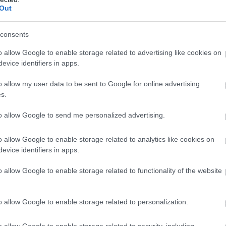
Out
consents
o allow Google to enable storage related to advertising like cookies on
evice identifiers in apps.
o allow my user data to be sent to Google for online advertising
 és rámozdultam, de Valtteri nem tudott hova
s.
 emiatt Valtteritől és a csapattól. Az egész az
to allow Google to send me personalized advertising.
 sok időt veszítettem” – vállalta hibáját a
o allow Google to enable storage related to analytics like cookies on
evice identifiers in apps.
k padlólemeze is sérült, a finn végül a 13.
o allow Google to enable storage related to functionality of the website
bb helyezése az F1-ben. A tízszeres futamgyőztes
on kezdetén még belefér, hogy utolsó legyen a
o allow Google to enable storage related to personalization.
z képest viszont már most is van egy ellenfél,
o allow Google to enable storage related to security, including