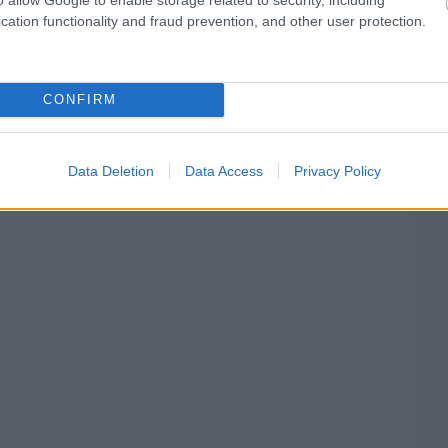
en legalább eljutni a kockás zászlóig.
cation functionality and fraud prevention, and other user protection.
még csak a második versenyünk, de máris közel
esés volt, de attól még jól szerepeltünk” –
CONFIRM
Data Deletion
Data Access
Privacy Policy