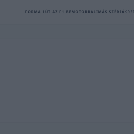
FORMA-1
ÚT AZ F1-BE
MOTOR
RALI
MÁS SZÉRIÁK
RE