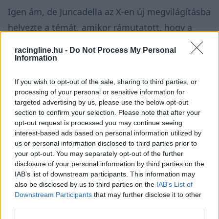
Igen ám, de Juncadella az X-en új megvilágításba
helyezte a témát, amikor rámutatott, hogy a
hosszútávú-világbajnokság tavalyi bahreini
racingline.hu -
Do Not Process My Personal
szezonzáróján őt elmeszelte az FIA, amikor az
Information
LMGT3-as Corvette-jének ablakán kinyúlva
If you wish to opt-out of the sale, sharing to third parties, or
középső ujjat mutatott Augusto Farfus számára,
processing of your personal or sensitive information for
targeted advertising by us, please use the below opt-out
így reagálva a brazil agresszív, ütközést is
section to confirm your selection. Please note that after your
eredményező védekezésére.
opt-out request is processed you may continue seeing
interest-based ads based on personal information utilized by
us or personal information disclosed to third parties prior to
A pillanat az alábbi videóban, 3:55-nél látható:
your opt-out. You may separately opt-out of the further
disclosure of your personal information by third parties on the
IAB’s list of downstream participants. This information may
also be disclosed by us to third parties on the
IAB’s List of
Downstream Participants
that may further disclose it to other
third parties.