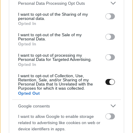
Please note that this website/app uses one or more Google
Personal Data Processing Opt Outs
services and may gather and store information including but
not limited to your visit or usage behaviour. You may click to
I want to opt-out of the Sharing of my
personal data.
grant or deny consent to Google and its third-party tags to
Opted In
use your data for below specified purposes in below Google
consent section.
I want to opt-out of the Sale of my
Personal Data.
Opted In
I want to opt-out of processing my
Personal Data for Targeted Advertising.
Opted In
I want to opt-out of Collection, Use,
Retention, Sale, and/or Sharing of my
Personal Data that Is Unrelated with the
Purposes for which it was collected.
Opted Out
Google consents
I want to allow Google to enable storage
related to advertising like cookies on web or
device identifiers in apps.