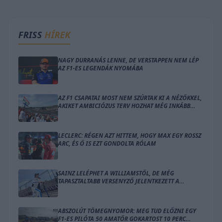
FRISS
HÍREK
NAGY DURRANÁS LENNE, DE VERSTAPPEN NEM LÉP
AZ F1-ES LEGENDÁK NYOMÁBA
AZ F1 CSAPATAI MOST NEM SZÚRTAK KI A NÉZŐKKEL,
AKIKET AMBICIÓZUS TERV HOZHAT MÉG INKÁBB
LÁZBA
LECLERC: RÉGEN AZT HITTEM, HOGY MAX EGY ROSSZ
ARC, ÉS Ő IS EZT GONDOLTA RÓLAM
SAINZ LELÉPHET A WILLIAMSTŐL, DE MÉG
TAPASZTALTABB VERSENYZŐ JELENTKEZETT A
HELYÉRE
ABSZOLÚT TÖMEGNYOMOR: MEG TUD ELŐZNI EGY
F1-ES PILÓTA 50 AMATŐR GOKARTOST 10 PERC