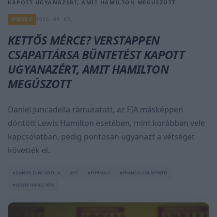
KAPOTT UGYANAZÉRT, AMIT HAMILTON MEGÚSZOTT
FORMA-1
2026. 05. 07.
KETTŐS MÉRCE? VERSTAPPEN
CSAPATTÁRSA BÜNTETÉST KAPOTT
UGYANAZÉRT, AMIT HAMILTON
MEGÚSZOTT
Daniel Juncadella rámutatott, az FIA másképpen
döntött Lewis Hamilton esetében, mint korábban vele
kapcsolatban, pedig pontosan ugyanazt a vétséget
követték el.
#DANIEL JUNCADELLA
#F1
#FORMA-1
#FRANCO COLAPINTO
#LEWIS HAMILTON