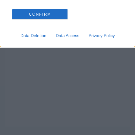
A
planetf1
szerint a spanyol versenyzőre 5000
eurós büntetést róttak ki a verseny után, ebből
CONFIRM
4000-et felfüggesztve.
Data Deletion
Data Access
Privacy Policy