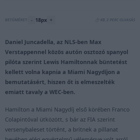
-
18px
+
BETŰMÉRET:
⏱️ KB. 2 PERC OLVASÁS
Daniel Juncadella, az NLS-ben Max
Verstappennel közös autón osztozó spanyol
pilóta szerint Lewis Hamiltonnak büntetést
kellett volna kapnia a Miami Nagydíjon a
bemutatásért, hiszen őt is elmeszelték
emiatt tavaly a WEC-ben.
Hamilton a Miami Nagydíj első körében Franco
Colapintóval ütközött, s bár az FIA szerint
versenybaleset történt, a britnek a pillanat
hevében elég egyértelmű véleménye volt arról,