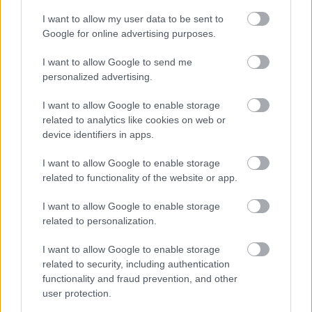
I want to allow my user data to be sent to
Google for online advertising purposes.
I want to allow Google to send me
personalized advertising.
I want to allow Google to enable storage
related to analytics like cookies on web or
device identifiers in apps.
„Ugye jól értem, hogy ezért nem járt pénzbírság?
I want to allow Google to enable storage
related to functionality of the website or app.
Az FIA kettős mércéje sohasem hagy minket
cserben! Nem gondolom, hogy helyes volt ezt
I want to allow Google to enable storage
related to personalization.
tennie. Kioszthattak volna neki egy 2000 eurós
bírságot, ahogy azt velem tették” – írta
I want to allow Google to enable storage
related to security, including authentication
Juncadella Hamiltonról.
functionality and fraud prevention, and other
user protection.