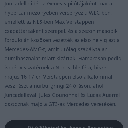
Juncadella idén a Genesis pilótájaként már a
hypercar mezőnyében versenyez a WEC-ben,
emellett az NLS-ben Max Verstappen
csapattársaként szerepel, és a szezon második
fordulóján közösen vezették az első helyig azt a
Mercedes-AMG-t, amit utólag szabálytalan
gumihasználat miatt kizártak. Hamarosan pedig
ismét visszatérnek a Nordschleiféra, hiszen
május 16-17-én Verstappen első alkalommal
vesz részt a nürburgringi 24 óráson, ahol
Juncadellával, Jules Gounonnal és Lucas Auerrel
osztoznak majd a GT3-as Mercedes vezetésén.
Itt állíthatod be, hogy a Racingline