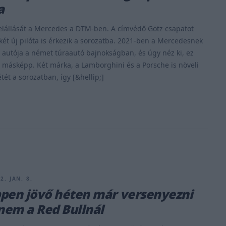
a
felállását a Mercedes a DTM-ben. A címvédő Götz csapatot
 két új pilóta is érkezik a sorozatba. 2021-ben a Mercedesnek
b autója a német túraautó bajnokságban, és úgy néz ki, ez
 másképp. Két márka, a Lamborghini és a Porsche is növeli
tét a sorozatban, így [&hellip;]
2. JAN. 8.
pen jövő héten már versenyezni
 nem a Red Bullnál