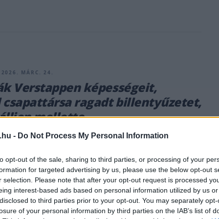
2026. MÁRC. 24.
ák Verstappen képességeit,
 csapattársa ragadt billentyűzetet,
álljon mellette
burgringi 4 órás verseny kommentátora által Max
.hu -
Do Not Process My Personal Information
l megfogalmazott vélemény elég nagy lendületet vett az
 – a holland egyik új csapattársa, Daniel Juncadella egy sor
to opt-out of the sale, sharing to third parties, or processing of your per
formation for targeted advertising by us, please use the below opt-out s
tt annak bizonyítására, hogy a négyszeres bajnok milyen
r selection. Please note that after your opt-out request is processed y
ázódott a sportautózásba.
eing interest-based ads based on personal information utilized by us or
disclosed to third parties prior to your opt-out. You may separately opt-
losure of your personal information by third parties on the IAB’s list of