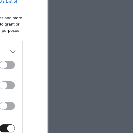
B’s List of
er and store
to grant or
ed purposes