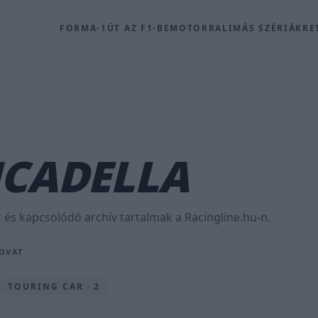
FORMA-1
ÚT AZ F1-BE
MOTOR
RALI
MÁS SZÉRIÁK
RE
NCADELLA
 és kapcsolódó archív tartalmak a Racingline.hu-n.
ROVAT
TOURING CAR · 2