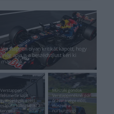
Verstappen olyan kritikát kapott, hogy
még apja is a beszédstílust kéri ki
magának
Verstappen
Műszaki gondok
felismerte saját
Verstappenéknél pár
gyengeségét, ezért
órával a vége előtt,
csapata változtatott a
elúszott a
terven a
nürburgringi