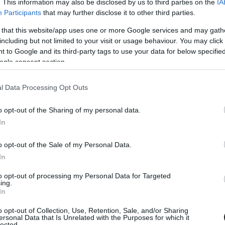
. This information may also be disclosed by us to third parties on the
IA
Participants
that may further disclose it to other third parties.
 that this website/app uses one or more Google services and may gath
including but not limited to your visit or usage behaviour. You may click 
 to Google and its third-party tags to use your data for below specifi
ogle consent section.
2026. MÁRC. 22.
i Verstappent figyelte, aztán
l Data Processing Opt Outs
t, hogy nem is ő vezette az autót
o opt-out of the Sharing of my personal data.
Max Verstappen jóvoltából soha nem látott rivaldafényben
In
rábban alig ismert bajnokság, a Nürburgring Langstrecken-
 ez viszont olyan méreteket öltött ezen a hétvégén, hogy már
o opt-out of the Sale of my Personal Data.
volt belelátni a hollandot, ahol nem is volt ott.
In
to opt-out of processing my Personal Data for Targeted
ing.
In
o opt-out of Collection, Use, Retention, Sale, and/or Sharing
ersonal Data that Is Unrelated with the Purposes for which it
lected.