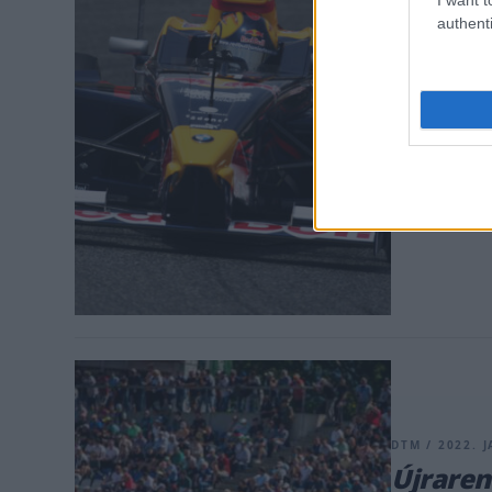
authenti
ENDURANCE / 
Megrázó
lerombo
meghall
A spanyol ver
sportpszichol
DTM / 2022. J
Újraren