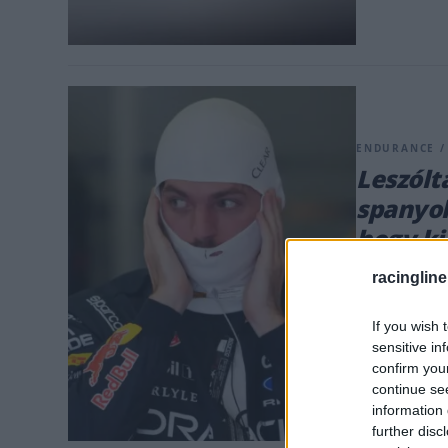
ENDURANCE / 
Leszólt
spanyol
hogy ki
A hétvégi nür
racingline
Verstappenrő
online térben
If you wish 
sensitive in
érvet listázo
confirm you
gyorsan beler
continue se
information 
further disc