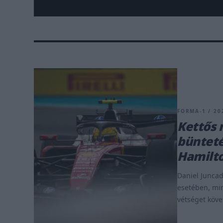
FORMA-1 / 202
Kettős 
bünteté
Hamilt
Daniel Juncad
esetében, mi
vétséget követ