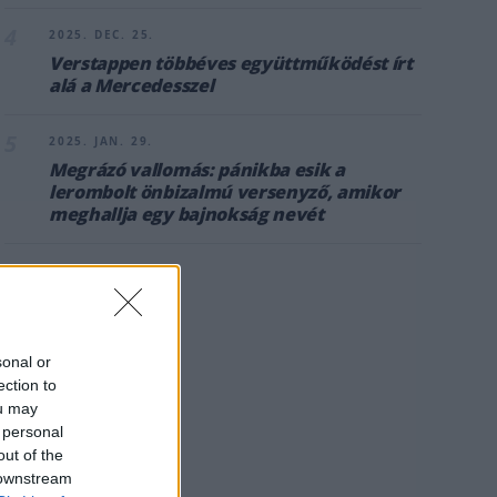
4
2025. DEC. 25.
Verstappen többéves együttműködést írt
alá a Mercedesszel
5
2025. JAN. 29.
Megrázó vallomás: pánikba esik a
lerombolt önbizalmú versenyző, amikor
meghallja egy bajnokság nevét
sonal or
ection to
ou may
 personal
out of the
 downstream