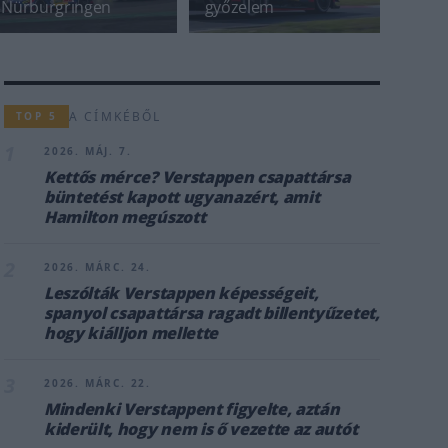
Nürburgringen
győzelem
A CÍMKÉBŐL
TOP 5
1
2026. MÁJ. 7.
Kettős mérce? Verstappen csapattársa
büntetést kapott ugyanazért, amit
Hamilton megúszott
2
2026. MÁRC. 24.
Leszólták Verstappen képességeit,
spanyol csapattársa ragadt billentyűzetet,
hogy kiálljon mellette
3
2026. MÁRC. 22.
Mindenki Verstappent figyelte, aztán
kiderült, hogy nem is ő vezette az autót