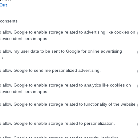
Out
consents
2025. DEC. 25.
o allow Google to enable storage related to advertising like cookies on
pen többéves együttműködést írt
evice identifiers in apps.
ercedesszel
o allow my user data to be sent to Google for online advertising
ótát a tavaly és az idén is összeboronálták a Mercedes F1-es
s.
e nem hagyta ott a Red Bullt. Más területen viszont most
to allow Google to send me personalized advertising.
a kezdett a csillagos márkával.
o allow Google to enable storage related to analytics like cookies on
evice identifiers in apps.
o allow Google to enable storage related to functionality of the website
o allow Google to enable storage related to personalization.
o allow Google to enable storage related to security, including