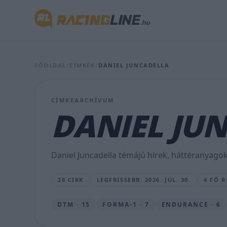
Verstappen
FŐOLDAL
/
CÍMKÉK
/
DANIEL JUNCADELLA
csapattársa
bohócnak
CÍMKEARCHÍVUM
titulálta
DANIEL JU
az
F1
Daniel Juncadella témájú hírek, háttéranyagok
vezérét
28 CIKK
LEGFRISSEBB: 2026. JÚL. 30.
4 FŐ 
MAJER
DÁNIEL
•
DTM · 15
FORMA-1 · 7
ENDURANCE · 6
2026.
JÚL.