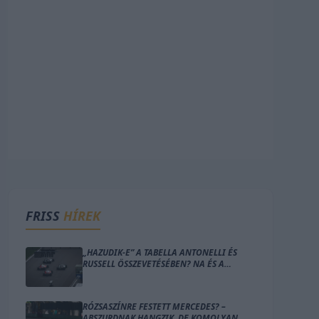
FRISS
HÍREK
„HAZUDIK-E” A TABELLA ANTONELLI ÉS
RUSSELL ÖSSZEVETÉSÉBEN? NA ÉS A
FERRARI PÁROSÁNÁL? – ÍME A SZÁMOK
RÓZSASZÍNRE FESTETT MERCEDES? –
ABSZURDNAK HANGZIK, DE KOMOLYAN