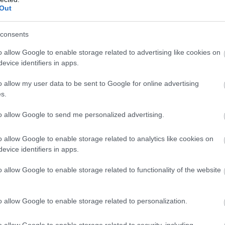
Out
consents
o allow Google to enable storage related to advertising like cookies on
evice identifiers in apps.
o allow my user data to be sent to Google for online advertising
s.
to allow Google to send me personalized advertising.
a, hogy együtt folytathatjuk az üldözését” –
o allow Google to enable storage related to analytics like cookies on
evice identifiers in apps.
o allow Google to enable storage related to functionality of the website
y a jövő év elején Leclerc átlépi a Ferrari
 a csapattal öt vb-címet nyert Michael
o allow Google to enable storage related to personalization.
cói pilóta már elmondhatja, hogy senki nem
t ő.
o allow Google to enable storage related to security, including