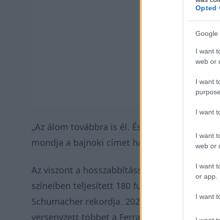
Opted 
Google 
I want t
web or d
I want t
purpose
I want 
„Az álom továbbra is él. És büszke vagyok arr
I want t
mondja a bajnoki címet hajszoló Leclerc.
web or d
I want t
Az viszont a hosszabbítással biztossá vált, hog
or app.
színeiben teljesített 180 futamos határt, ami
I want t
Schumacher rekordja. 2027-ben tehát a mona
versenyzett többet a Ferrarival az F1-ben, min
I want t