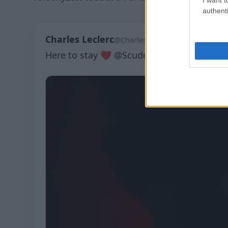
authenti
Charles Leclerc
@Charles_Leclerc
Here to stay ❤️ @ScuderiaFerrari