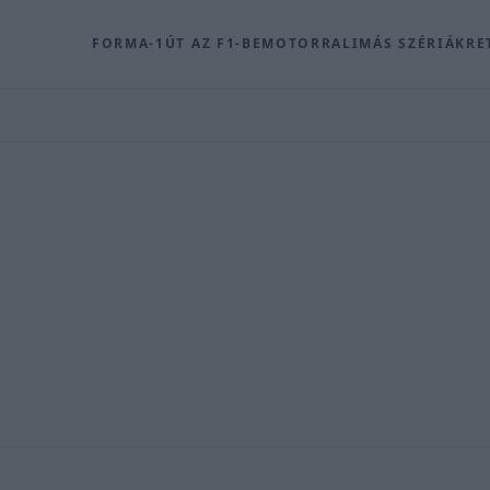
FORMA-1
ÚT AZ F1-BE
MOTOR
RALI
MÁS SZÉRIÁK
RE