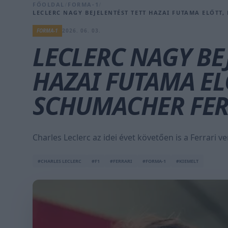
FŐOLDAL
/
FORMA-1
/
LECLERC NAGY BEJELENTÉST TETT HAZAI FUTAMA ELŐTT
FORMA-1
2026. 06. 03.
LECLERC NAGY BE
HAZAI FUTAMA EL
SCHUMACHER FER
Charles Leclerc az idei évet követően is a Ferrari 
#CHARLES LECLERC
#F1
#FERRARI
#FORMA-1
#KIEMELT