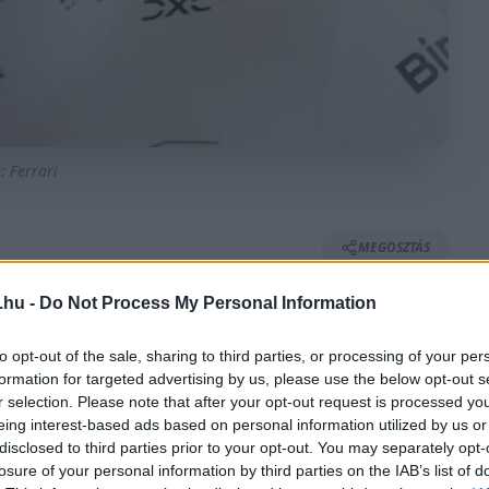
: Ferrari
MEGOSZTÁS
.hu -
Do Not Process My Personal Information
to opt-out of the sale, sharing to third parties, or processing of your per
⏱️ KB. 3 PERC OLVASÁS
formation for targeted advertising by us, please use the below opt-out s
r selection. Please note that after your opt-out request is processed y
eing interest-based ads based on personal information utilized by us or
 Ferrarival, ennek értelmében az idei,
disclosed to third parties prior to your opt-out. You may separately opt-
losure of your personal information by third parties on the IAB’s list of
at színeiben versenyez majd a Forma–1-ben.