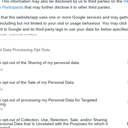
. This information may also be disclosed by us to third parties on the
IA
Participants
that may further disclose it to other third parties.
űködésnél is régebbre nyúlik a Ferrarival,
 that this website/app uses one or more Google services and may gath
démiájának neveltje. Az F2-es bajnokság 2017-es
including but not limited to your visit or usage behaviour. You may click 
 to Google and its third-party tags to use your data for below specifi
ütálhatott a királykategóriában a Sauberrel,
ogle consent section.
l immár nyolcadik szezonját tölti, ez idő alatt
l Data Processing Opt Outs
o opt-out of the Sharing of my personal data.
 éven túl is a Ferrarinál marad, noha arra nem
In
ól a hosszabbítás. A bejelentést stílusosan a
o opt-out of the Sale of my Personal Data.
lóta hazai futama.
In
to opt-out of processing my Personal Data for Targeted
ing.
In
o opt-out of Collection, Use, Retention, Sale, and/or Sharing
ersonal Data that Is Unrelated with the Purposes for which it
lected.