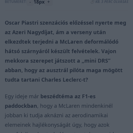
-
18px
+
BETŰMÉRET:
⏱️ KB. 3 PERC OLVASÁS
Oscar Piastri
szenzációs előzéssel
nyerte meg
az Azeri Nagydíjat, ám a verseny után
elkezdtek terjedni a McLaren deformálódó
hátsó szárnyáról készült felvételek. Vajon
mekkora szerepet játszott a „mini DRS”
abban, hogy az ausztrál pilóta maga mögött
tudta tartani Charles Leclerc-t?
Egy ideje már
beszédtéma az F1-es
paddockban
, hogy a McLaren mindenkinél
jobban ki tudja aknázni az aerodinamikai
elemeinek hajlékonyságát úgy, hogy azok