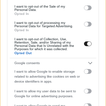
consent section.
I want to opt-out of the Sale of my
Personal Data.
Opted In
I want to opt-out of processing my
Personal Data for Targeted Advertising.
Opted In
I want to opt-out of Collection, Use,
Retention, Sale, and/or Sharing of my
Personal Data that Is Unrelated with the
Purposes for which it was collected.
Opted Out
Miután a McLaren szárnya annyira hajlik, hogy
csukott DRS-el is egyfajta mini DRS alakul ki, ami
Google consents
nyilvánvalóan növeli az egyenesbeli tempót,
I want to allow Google to enable storage
related to advertising like cookies on web or
felmerül a kérdés, hogy Oscar Piastri enélkül is
device identifiers in apps.
maga mögött tudta-e volna tartani az őt
I want to allow my user data to be sent to
többször is DRS-sel támadó, ám előzni sosem
Google for online advertising purposes.
tudó Charles Leclerc-t, vagy a szárny jelentette
I want to allow Google to send me