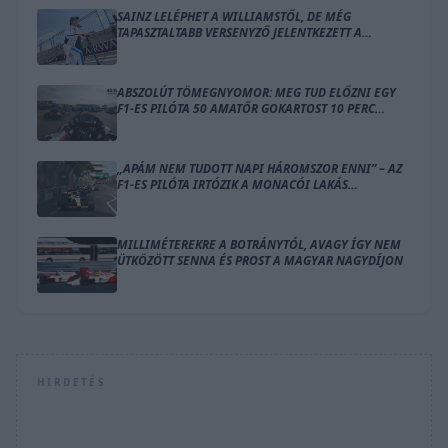
SAINZ LELÉPHET A WILLIAMSTŐL, DE MÉG
TAPASZTALTABB VERSENYZŐ JELENTKEZETT A
HELYÉRE
ABSZOLÚT TÖMEGNYOMOR: MEG TUD ELŐZNI EGY
F1-ES PILÓTA 50 AMATŐR GOKARTOST 10 PERC
ALATT?
„APÁM NEM TUDOTT NAPI HÁROMSZOR ENNI” – AZ
F1-ES PILÓTA IRTÓZIK A MONACÓI LAKÁS
GONDOLATÁTÓL
MILLIMÉTEREKRE A BOTRÁNYTÓL, AVAGY ÍGY NEM
ÜTKÖZÖTT SENNA ÉS PROST A MAGYAR NAGYDÍJON
HIRDETÉS