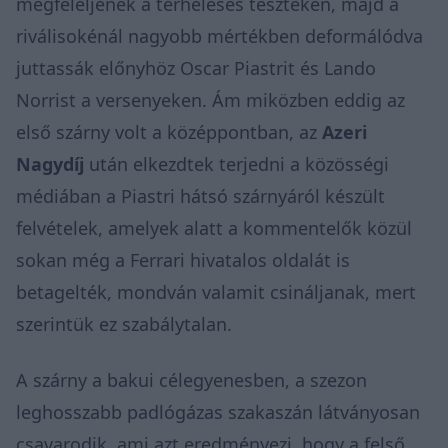
megfeleljenek a terheléses teszteken, majd a
riválisokénál nagyobb mértékben deformálódva
juttassák előnyhöz Oscar Piastrit és Lando
Norrist a versenyeken. Ám miközben eddig az
első szárny volt a középpontban, az
Azeri
Nagydíj
után elkezdtek terjedni a közösségi
médiában a Piastri hátsó szárnyáról készült
felvételek, amelyek alatt a kommentelők közül
sokan még a Ferrari hivatalos oldalát is
betagelték, mondván valamit csináljanak, mert
szerintük ez szabálytalan.
A szárny a bakui célegyenesben, a szezon
leghosszabb padlógázas szakaszán látványosan
csavarodik, ami azt eredményezi, hogy a felső