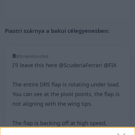
Piastri szárnya a bakui célegyenesben:
B
@brakeboosted
I'll leave this here @ScuderiaFerrari @FIA
The entire DRS flap is rotating under load.
You can see at the pivot points, the flap is
not aligning with the wing tips.
The flap is backing off at high speed,
shedding drag. How is this okay?