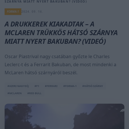
SZÁRNYA MIATT NYERT BAKUBAN? (VIDEÓ)
FORMA-1
2024. 09. 16.
A DRUKKEREK KIAKADTAK – A
MCLAREN TRÜKKÖS HÁTSÓ SZÁRNYA
MIATT NYERT BAKUBAN? (VIDEÓ)
Oscar Piastrival nagy csatában győzte le Charles
Leclerc-t és a Ferrarit Bakuban, de most mindenki a
McLaren hátsó szárnyáról beszél.
#AZERI NAGYDÍJ
#F1
#FERRARI
#FORMA-1
#HÁTSÓ SZÁRNY
#MCLAREN
#RED BULL