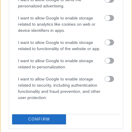
néhány plusz km/óra döntő fontosságú volt az
personalized advertising.
ütközetben.
I want to allow Google to enable storage
related to analytics like cookies on web or
Akárhogy is, miként az első szárny esetében, úgy
device identifiers in apps.
az FIA egyelőre itt sem lépett közbe, mivel a
I want to allow Google to enable storage
McLaren szárnya megfelel a teszteknek. Hogy a
related to functionality of the website or app.
jövőben lesz-e változtatás, esetleg szigorítanak-e
I want to allow Google to enable storage
a terheléses vizsgálatokon vagy sem, az majd
related to personalization.
kiderül, ám amennyiben a többi csapat azt a
I want to allow Google to enable storage
visszajelzést kapja a szövetségtől, hogy nem lesz
related to security, including authentication
functionality and fraud prevention, and other
ilyesmi, nekik is el kell kezdeniük megcsinálni a
user protection.
saját, hajlékonyabb szárnyukat.
A McLaren, a Red Bull és a Ferrari szárnyának
CONFIRM
összehasonlításán jól látszik, mennyivel