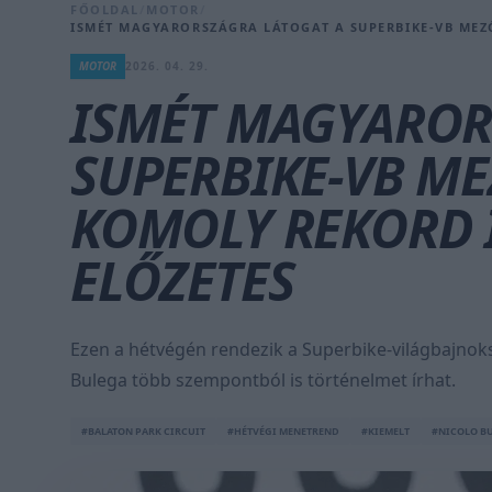
FŐOLDAL
/
MOTOR
/
ISMÉT MAGYARORSZÁGRA LÁTOGAT A SUPERBIKE-VB MEZ
MOTOR
2026. 04. 29.
ISMÉT MAGYAROR
SUPERBIKE-VB ME
KOMOLY REKORD 
ELŐZETES
Ezen a hétvégén rendezik a Superbike-világbajnoks
Bulega több szempontból is történelmet írhat.
#BALATON PARK CIRCUIT
#HÉTVÉGI MENETREND
#KIEMELT
#NICOLO B