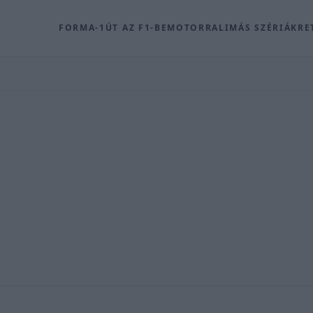
FORMA-1
ÚT AZ F1-BE
MOTOR
RALI
MÁS SZÉRIÁK
RE