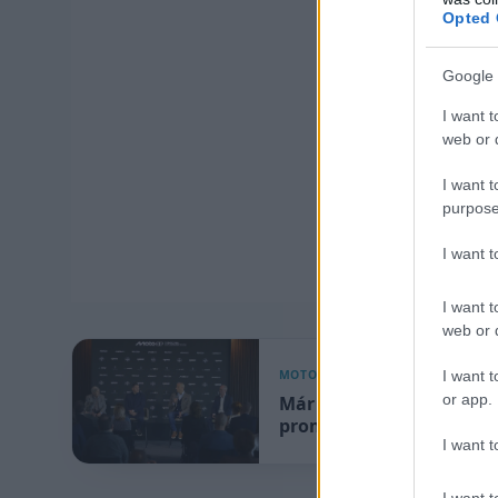
Opted 
Google 
I want t
web or d
I want t
purpose
I want 
I want t
web or d
I want t
MOTOR
or app.
Már a tárgyalások alatt
promóterének kiléte, a 
I want t
I want t