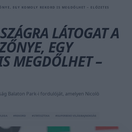
ŐNYE, EGY KOMOLY REKORD IS MEGDŐLHET – ELŐZETES
SZÁGRA LÁTOGAT A
ZŐNYE, EGY
IS MEGDŐLHET –
ág Balaton Park-i fordulóját, amelyen Nicolò
ULEGA
#REKORD
#STATISZTIKA
#SUPERBIKE VILÁGBAJNOKSÁG