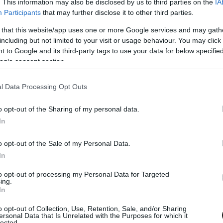
őségű volt a magyar motorsportban, annak is
. This information may also be disclosed by us to third parties on the
IA
Participants
that may further disclose it to other third parties.
két legnagyobb presztízsű sorozata ugyanis
 that this website/app uses one or more Google services and may gath
három évtizedes kihagyás után hazánkba.
including but not limited to your visit or usage behaviour. You may click 
 a gyorsaságimotoros-vb vendégeskedett
 to Google and its third-party tags to use your data for below specifi
ogle consent section.
n Park Circuiten.
l Data Processing Opt Outs
már MotoGP Sports Entertainment Group
 tízéves szerződést kötött a magyar féllel, ám
o opt-out of the Sharing of my personal data.
In
 volt a csend. Ahhoz képest, hogy a 2025-ös
jegyértékesítés, a 2026-os fordulóknál ez jó
o opt-out of the Sale of my Personal Data.
sem, hogy mindkettőt hónapokkal előbbre
In
to opt-out of processing my Personal Data for Targeted
ing.
In
o opt-out of Collection, Use, Retention, Sale, and/or Sharing
ersonal Data that Is Unrelated with the Purposes for which it
lected.