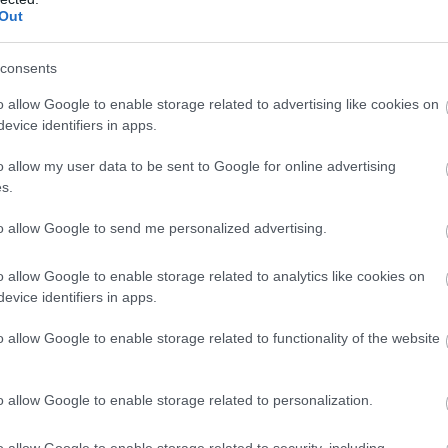
Out
consents
o allow Google to enable storage related to advertising like cookies on
evice identifiers in apps.
o allow my user data to be sent to Google for online advertising
s.
to allow Google to send me personalized advertising.
o allow Google to enable storage related to analytics like cookies on
evice identifiers in apps.
o allow Google to enable storage related to functionality of the website
 egyértelművé vált a Magyar Nagydíj
döntés „logikusnak” tűnik
o allow Google to enable storage related to personalization.
o allow Google to enable storage related to security, including