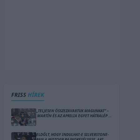
FRISS
HÍREK
„TELJESEN ÖSSZEZAVARTUK MAGUNKAT” –
MARTÍN ÉS AZ APRILIA EGYET HÁTRALÉP A
HÉTVÉGÉRE
ELDŐLT, HOGY INDULHAT-E SILVERSTONE-
BAN A MOTOGP BAJNOKESÉLYESE, AKI