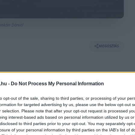
zinkán Dániel
MEGOSZTÁS
⏱️ KB. 7 PERC OLVASÁS
.hu -
Do Not Process My Personal Information
to opt-out of the sale, sharing to third parties, or processing of your per
gbajnokság magyarországi fordulóját, a
formation for targeted advertising by us, please use the below opt-out s
ark Circuiten. A helyszínen tartózkodók pedig
r selection. Please note that after your opt-out request is processed y
eing interest-based ads based on personal information utilized by us or
ehetnek.
disclosed to third parties prior to your opt-out. You may separately opt-
losure of your personal information by third parties on the IAB’s list of