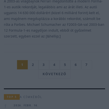
A 2003-as világbajnok Ferrari megdöntötte a modern Forma-
1-es autók rekordját, legalábbis ami az árát illeti. Az autó
ugyanis 14 630 000 dollárért (közel 6 milliárd forint) kelt el,
ami majdnem megduplázza a korábbi rekordot, számolt be
róla a Forbes. Michael Schumacher az F2003-GA-val 2003-ban
12 Formula-1-es nagydíjon indult, ebből öt győzelmet
szerzett, egyben ezzel az [&hellip;]
1
2
3
4
5
6
7
KÖVETKEZŐ
A CÍMKÉBŐL
TOP 5
1
2026. FEBR. 16.