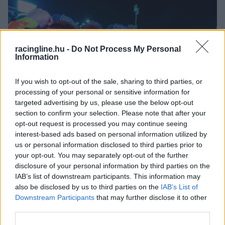
racingline.hu -
Do Not Process My Personal
Information
If you wish to opt-out of the sale, sharing to third parties, or
processing of your personal or sensitive information for
targeted advertising by us, please use the below opt-out
section to confirm your selection. Please note that after your
opt-out request is processed you may continue seeing
interest-based ads based on personal information utilized by
FORMA-1 / 2023. DEC. 6.
us or personal information disclosed to third parties prior to
Így néz ki Verstappen győzelmi
your opt-out. You may separately opt-out of the further
disclosure of your personal information by third parties on the
rekordja a sporttörténelemben
IAB’s list of downstream participants. This information may
also be disclosed by us to third parties on the
IAB’s List of
Verstappen győzelmi aránya 86,4%, a Red Bullé 95,4% volt
Downstream Participants
that may further disclose it to other
idén. Más sportágakban kik, mely csapatok futották a
third parties.
legdominánsabb szezont?