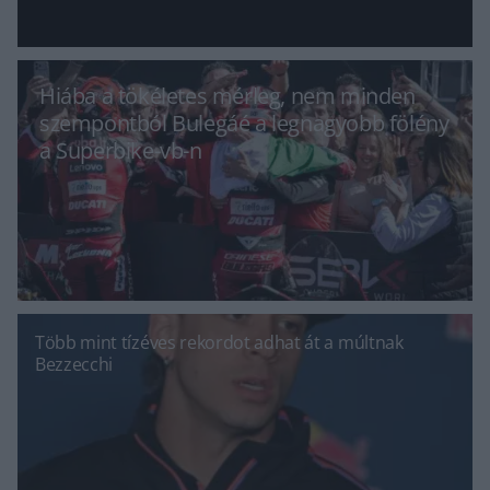
Hiába a tökéletes mérleg, nem minden
szempontból Bulegáé a legnagyobb fölény
a Superbike-vb-n
Több mint tízéves rekordot adhat át a múltnak
Bezzecchi