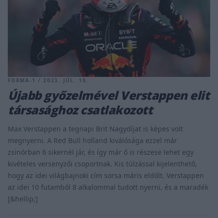
FORMA-1 / 2023. JÚL. 10.
Újabb győzelmével Verstappen elit
társasághoz csatlakozott
Max Verstappen a tegnapi Brit Nagydíjat is képes volt
megnyerni. A Red Bull holland kiválósága ezzel már
zsinórban 6 sikernél jár, és így már ő is részese lehet egy
kivételes versenyzői csoportnak. Kis túlzással kijelenthető,
hogy az idei világbajnoki cím sorsa máris eldőlt. Verstappen
az idei 10 futamból 8 alkalommal tudott nyerni, és a maradék
[&hellip;]