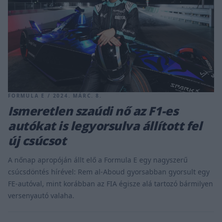
FORMULA E / 2024. MÁRC. 8.
Ismeretlen szaúdi nő az F1-es
autókat is legyorsulva állított fel
új csúcsot
A nőnap apropóján állt elő a Formula E egy nagyszerű
csúcsdöntés hírével: Rem al-Aboud gyorsabban gyorsult egy
FE-autóval, mint korábban az FIA égisze alá tartozó bármilyen
versenyautó valaha.