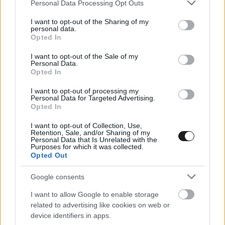
Please note that this website/app uses one or more Google
Personal Data Processing Opt Outs
services and may gather and store information including but
not limited to your visit or usage behaviour. You may click to
I want to opt-out of the Sharing of my
personal data.
grant or deny consent to Google and its third-party tags to
Opted In
use your data for below specified purposes in below Google
consent section.
I want to opt-out of the Sale of my
Personal Data.
Opted In
I want to opt-out of processing my
Personal Data for Targeted Advertising.
Opted In
I want to opt-out of Collection, Use,
Retention, Sale, and/or Sharing of my
Personal Data that Is Unrelated with the
Purposes for which it was collected.
Opted Out
FORMA-1 / 2023. AUG. 27.
Vettel üzent Verstappennek a
Google consents
győzelmi szériája kapcsán
I want to allow Google to enable storage
related to advertising like cookies on web or
Max Verstappen felfedte, hogy Sebastian Vettel is üzent neki,
device identifiers in apps.
miután sorra nyerte a futamokat az idei Forma-1-es