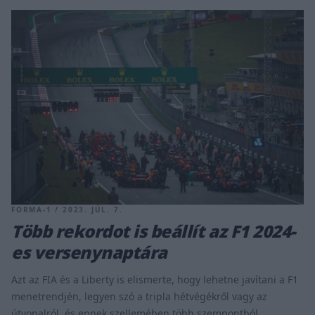
FORMA-1 / 2023. JÚL. 7.
Több rekordot is beállít az F1 2024-
es versenynaptára
Azt az FIA és a Liberty is elismerte, hogy lehetne javítani a F1
menetrendjén, legyen szó a tripla hétvégékről vagy az
útvonalról, és ennek szellemében több szempontból