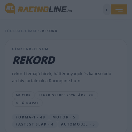
Ismét
◐
Magyarországra
látogat
a
FŐOLDAL
/
CÍMKÉK
/
REKORD
Superbike-
vb
mezőnye,
CÍMKEARCHÍVUM
egy
komoly
REKORD
rekord
is
megdőlhet
rekord témájú hírek, háttéranyagok és kapcsolódó
–
archív tartalmak a Racingline.hu-n.
előzetes
SEBŐK
60 CIKK
LEGFRISSEBB: 2026. ÁPR. 29.
MÁTÉ
4 FŐ ROVAT
•
2026.
ÁPR.
FORMA-1 · 48
MOTOR · 5
29.
FASTEST SLAP · 4
AUTOMOBIL · 3