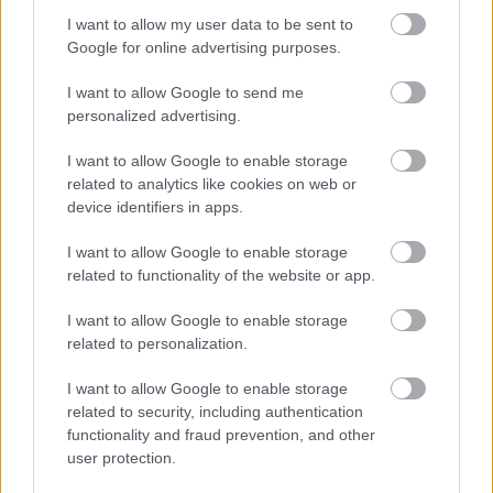
szezonban. A német pilóta szerint a regnáló holland bajnok
I want to allow my user data to be sent to
meg fogja dönteni a 2013-as évadban felállított rekordját. A
Google for online advertising purposes.
Red Bull holland kiválósága a Miami Nagydíj óta az összes
I want to allow Google to send me
futamot megnyerte, és ezzel már egy 8 sikerből álló
personalized advertising.
sorozatnál [&hellip;]
I want to allow Google to enable storage
related to analytics like cookies on web or
device identifiers in apps.
I want to allow Google to enable storage
related to functionality of the website or app.
I want to allow Google to enable storage
related to personalization.
I want to allow Google to enable storage
related to security, including authentication
functionality and fraud prevention, and other
user protection.