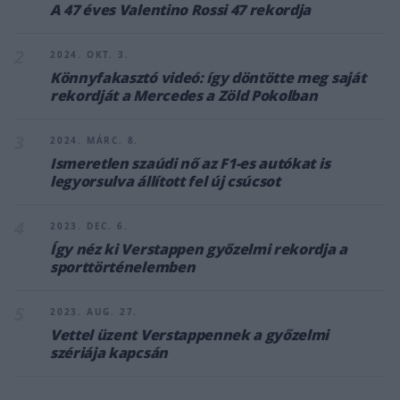
A 47 éves Valentino Rossi 47 rekordja
2
2024. OKT. 3.
Könnyfakasztó videó: így döntötte meg saját
rekordját a Mercedes a Zöld Pokolban
3
2024. MÁRC. 8.
Ismeretlen szaúdi nő az F1-es autókat is
legyorsulva állított fel új csúcsot
4
2023. DEC. 6.
Így néz ki Verstappen győzelmi rekordja a
sporttörténelemben
5
2023. AUG. 27.
Vettel üzent Verstappennek a győzelmi
szériája kapcsán