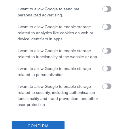
I want to allow Google to send me
personalized advertising.
I want to allow Google to enable storage
related to analytics like cookies on web or
device identifiers in apps.
Bastianini közvetlenül honfitársa mögött, tőle 17
ezreddel elmaradva végzett. Az utolsóként
I want to allow Google to enable storage
related to functionality of the website or app.
továbbjutó Jack Millertől 243 ezredre volt, ettől
függetlenül optimista a későbbieket illetően. Azt
I want to allow Google to enable storage
related to personalization.
viszont hangsúlyozta, hogy a Balaton Parkon
könnyen el lehet csúszni egy banánhéjon, hiszen
I want to allow Google to enable storage
related to security, including authentication
a pálya ebből a szempontból nem túl
functionality and fraud prevention, and other
megbocsátó, emellett Quartararót sem írja le.
user protection.
„Hogy őszinte legyek, nehéz itt [a helyzet] –
CONFIRM