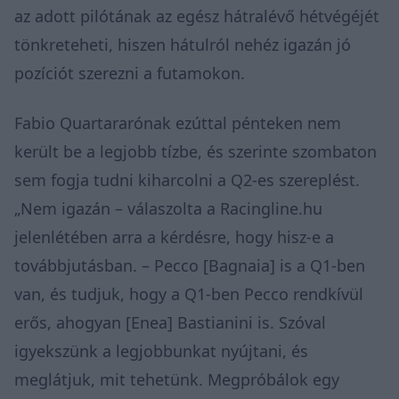
az adott pilótának az egész hátralévő hétvégéjét
tönkreteheti, hiszen hátulról nehéz igazán jó
pozíciót szerezni a futamokon.
Fabio Quartararónak ezúttal pénteken nem
került be a legjobb tízbe, és szerinte szombaton
sem fogja tudni kiharcolni a Q2-es szereplést.
„Nem igazán – válaszolta a Racingline.hu
jelenlétében arra a kérdésre, hogy hisz-e a
továbbjutásban. – Pecco [Bagnaia] is a Q1-ben
van, és tudjuk, hogy a Q1-ben Pecco rendkívül
erős, ahogyan [Enea] Bastianini is. Szóval
igyekszünk a legjobbunkat nyújtani, és
meglátjuk, mit tehetünk. Megpróbálok egy