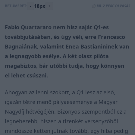
-
18px
+
BETŰMÉRET:
⏱️ KB. 2 PERC OLVASÁS
Fabio Quartararo nem hisz saját Q1-es
továbbjutásában, és úgy véli, erre Francesco
Bagnaiának, valamint Enea Bastianininek van
a legnagyobb esélye. A két olasz pilóta
magabiztos, bár utóbbi tudja, hogy könnyen
el lehet csúszni.
Ahogyan az lenni szokott, a Q1 lesz az első,
igazán tétre menő pályaeseménye a Magyar
Nagydíj hétvégéjén. Bizonyos szempontból ez a
legnehezebb, hiszen a tizenkét versenyzőből
mindössze ketten jutnak tovább, egy hiba pedig