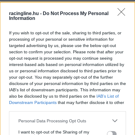
általa említett versenyzőt volt lehetőségünk
racingline.hu -
Do Not Process My Personal
megkérdezni, hogy mit gondol erről a
Information
kijelentéstől. Bagnaia viszonylag pénteken
If you wish to opt-out of the sale, sharing to third parties, or
viszonylag messze volt a továbbjutástól, hiszen
processing of your personal or sensitive information for
tizennegyedik lett, ám úgy véli, némi
targeted advertising by us, please use the below opt-out
section to confirm your selection. Please note that after your
változtatással sikerül továbbjutnia.
opt-out request is processed you may continue seeing
interest-based ads based on personal information utilized by
us or personal information disclosed to third parties prior to
MOTOR
your opt-out. You may separately opt-out of the further
Acosta komoly előnnyel ugrott az
disclosure of your personal information by third parties on the
élre a Balaton Parkon, Bagnaia nem
IAB’s list of downstream participants. This information may
jutott be a Q2-be
also be disclosed by us to third parties on the
IAB’s List of
Downstream Participants
that may further disclose it to other
third parties.
„Megpróbálom. Elég magabiztos vagyok azt
Please note that this website/app uses one or more Google
Personal Data Processing Opt Outs
illetően, hogy szombatra megoldjuk, és meg
services and may gather and store information including but
not limited to your visit or usage behaviour. You may click to
I want to opt-out of the Sharing of my