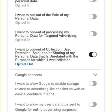
tudjuk csinálni – felelte kérdésünkre, majd
personal data.
grant or deny consent to Google and its third-party tags to
Opted In
később leszögezte, ez a forduló össze sem
use your data for below specified purposes in below Google
consent section.
I want to opt-out of the Sale of my
hasonlítható a tavalyi Balaton Park-i szörnyű
Personal Data.
Opted In
hétvégéjével. – Idén sokkal jobb, mivel jobban
meg lehet fékezni a motort, és jobban is fordul.
I want to opt-out of processing my
Personal Data for Targeted Advertising.
Élvezem, ami furcsa, mert ez a pálya különösen
Opted In
rossz számomra.”
I want to opt-out of Collection, Use,
Retention, Sale, and/or Sharing of my
Personal Data that Is Unrelated with the
Purposes for which it was collected.
Opted Out
Google consents
I want to allow Google to enable storage
related to advertising like cookies on web or
device identifiers in apps.
I want to allow my user data to be sent to
Google for online advertising purposes.