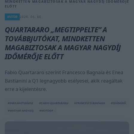
MINDKETTEN MAGABIZTOSAK A MAGYAR NAGYDÍJ IDŐMÉRŐJE
ELŐTT
MOTOR
2026. 06. 06.
QUARTARARO „MEGTIPPELTE” A
TOVÁBBJUTÓKAT, MINDKETTEN
MAGABIZTOSAK A MAGYAR NAGYDÍJ
IDŐMÉRŐJE ELŐTT
Fabio Quartararo szerint Francesco Bagnaia és Enea
Bastianini a Q1 legnagyobb esélyesei, akik reagáltak
erre a kijelentésre.
#ENEA BASTIANINI
#FABIO QUARTARARO
#FRANCESCO BAGNAIA
#IDŐMÉRŐ
#MAGYAR NAGYDÍJ
#MOTOGP