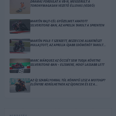
DRÁMAI FORDULAT A VB-N, MEGSÉRÜLT A
TORONYMAGASAN VEZETŐ ÉLLOVAS (VIDEÓ)
MARTÍN RAJT-CÉL GYŐZELMET ARATOTT
SILVERSTONE-BAN, AZ APRILIA TAROLT A SPRINTEN
MARTÍN POLE-T SZERZETT, BEZZECCHI ALKATRÉSZT
HULLAJTOTT, AZ APRILIA ÚJABB IDŐMÉRŐT TAROLT
LE SILVERSTONE-BAN
MARC MÁRQUEZ AZ ÖCCSÉT SEM TUDJA KÖVETNI
SILVERSTONE-BAN – ELISMERI, HOGY LASSABB LETT
AZ ÚJ SZABÁLYOKKAL TÚL KÖNNYŰ LESZ A MOTOGP?
ELŐNYBE KERÜLHETNEK AZ ÚJONCOK ÉS EZ A
GYÁRTÓ
HIRDETÉS