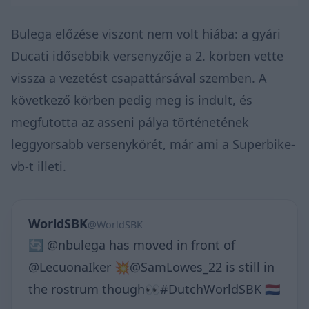
Bulega előzése viszont nem volt hiába: a gyári
Ducati idősebbik versenyzője a 2. körben vette
vissza a vezetést csapattársával szemben. A
következő körben pedig meg is indult, és
megfutotta az asseni pálya történetének
leggyorsabb versenykörét, már ami a Superbike-
vb-t illeti.
WorldSBK
@WorldSBK
🔄 @nbulega has moved in front of
@LecuonaIker 💥@SamLowes_22 is still in
the rostrum though👀#DutchWorldSBK 🇳🇱