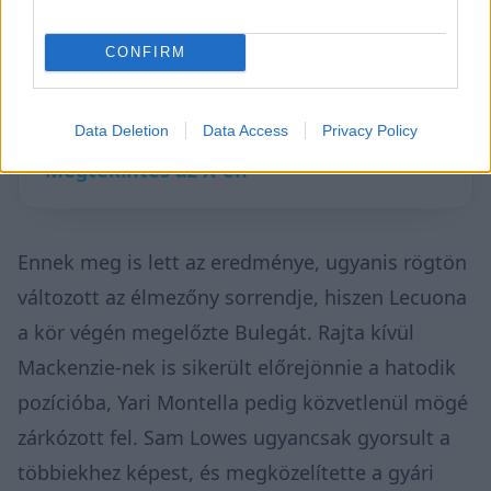
▶
CONFIRM
Data Deletion
Data Access
Privacy Policy
Megtekintés az X-en
Ennek meg is lett az eredménye, ugyanis rögtön
változott az élmezőny sorrendje, hiszen Lecuona
a kör végén megelőzte Bulegát. Rajta kívül
Mackenzie-nek is sikerült előrejönnie a hatodik
pozícióba, Yari Montella pedig közvetlenül mögé
zárkózott fel. Sam Lowes ugyancsak gyorsult a
többiekhez képest, és megközelítette a gyári