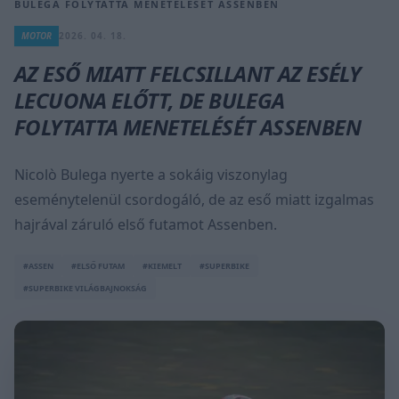
BULEGA FOLYTATTA MENETELÉSÉT ASSENBEN
MOTOR
2026. 04. 18.
AZ ESŐ MIATT FELCSILLANT AZ ESÉLY
LECUONA ELŐTT, DE BULEGA
FOLYTATTA MENETELÉSÉT ASSENBEN
Nicolò Bulega nyerte a sokáig viszonylag
eseménytelenül csordogáló, de az eső miatt izgalmas
hajrával záruló első futamot Assenben.
#ASSEN
#ELSŐ FUTAM
#KIEMELT
#SUPERBIKE
#SUPERBIKE VILÁGBAJNOKSÁG