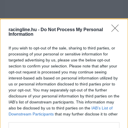
racingline.hu -
Do Not Process My Personal
Information
If you wish to opt-out of the sale, sharing to third parties, or
processing of your personal or sensitive information for
Mögöttük Miguel Oliveira megelőzte Tarran
targeted advertising by us, please use the below opt-out
section to confirm your selection. Please note that after your
Mackenzie-t, így feljött a kilencedik helyre. Ebből
opt-out request is processed you may continue seeing
hamarosan nyolcadik lett, hiszen csapattársa le
interest-based ads based on personal information utilized by
us or personal information disclosed to third parties prior to
akarta tölteni büntetésének első felét, ráadásul
your opt-out. You may separately opt-out of the further
Petrucci kisodródott a kavicságyba, és alig tudta
disclosure of your personal information by third parties on the
IAB’s list of downstream participants. This information may
a fal előtt megállítani a motort.
also be disclosed by us to third parties on the
IAB’s List of
Downstream Participants
that may further disclose it to other
third parties.