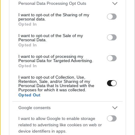
WorldSBK
@WorldSBK
Please note that this website/app uses one or more Google
Personal Data Processing Opt Outs
services and may gather and store information including but
Dramatic long lap penalty ride for
not limited to your visit or usage behaviour. You may click to
I want to opt-out of the Sharing of my
personal data.
@Petrux9 🤯😮#DutchWorldSBK 🇳🇱
grant or deny consent to Google and its third-party tags to
Opted In
use your data for below specified purposes in below Google
consent section.
I want to opt-out of the Sale of my
Personal Data.
Opted In
I want to opt-out of processing my
Personal Data for Targeted Advertising.
▶
Opted In
I want to opt-out of Collection, Use,
Retention, Sale, and/or Sharing of my
Personal Data that Is Unrelated with the
Purposes for which it was collected.
Opted Out
Megtekintés az X-en
Google consents
I want to allow Google to enable storage
Mackenzie aztán néhány körrel később
related to advertising like cookies on web or
device identifiers in apps.