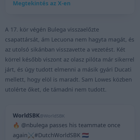
Megtekintés az X-en
A 17. kör végén Bulega visszaelőzte
csapattársát, ám Lecuona nem hagyta magát, és
az utolsó sikánban visszavette a vezetést. Két
körrel később viszont az olasz pilóta már sikerrel
járt, és úgy tudott elmenni a másik gyári Ducati
mellett, hogy elöl is maradt. Sam Lowes közben
utolérte őket, de támadni nem tudott.
WorldSBK
@WorldSBK
🔥 @nbulega passes his teammate once
again⚔️#DutchWorldSBK 🇳🇱