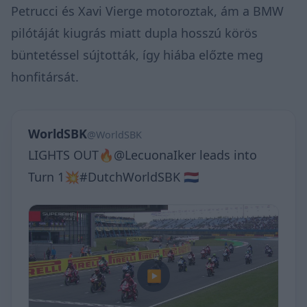
Petrucci és Xavi Vierge motoroztak, ám a BMW
pilótáját kiugrás miatt dupla hosszú körös
büntetéssel sújtották, így hiába előzte meg
honfitársát.
WorldSBK
@WorldSBK
LIGHTS OUT🔥@LecuonaIker leads into
Turn 1💥#DutchWorldSBK 🇳🇱
▶