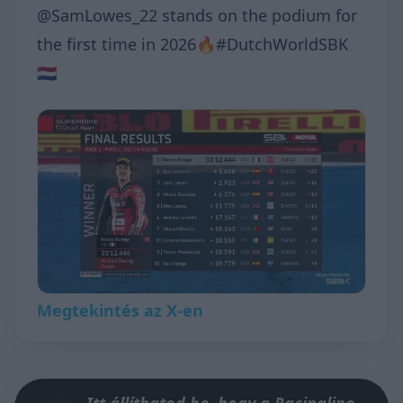
@SamLowes_22 stands on the podium for
the first time in 2026🔥#DutchWorldSBK
🇳🇱
Megtekintés az X-en