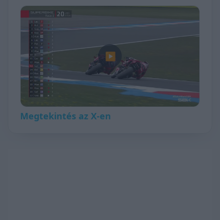
▶
Megtekintés az X-en