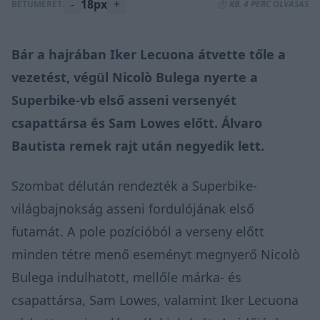
-
18px
+
BETŰMÉRET:
⏱️ KB. 4 PERC OLVASÁS
Bár a hajrában Iker Lecuona átvette tőle a
vezetést, végül Nicolò Bulega nyerte a
Superbike-vb első asseni versenyét
csapattársa és Sam Lowes előtt. Álvaro
Bautista remek rajt után negyedik lett.
Szombat délután rendezték a Superbike-
világbajnokság asseni fordulójának első
futamát. A pole pozícióból a verseny előtt
minden tétre menő eseményt megnyerő Nicolò
Bulega indulhatott, mellőle márka- és
csapattársa, Sam Lowes, valamint Iker Lecuona