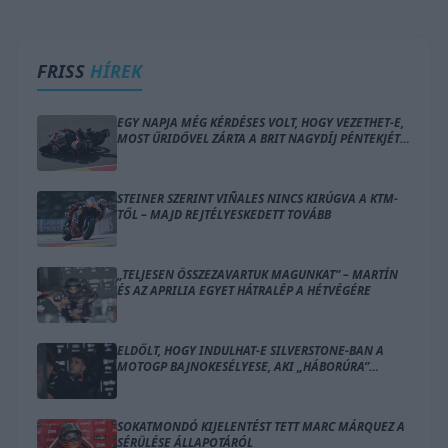
FRISS
HÍREK
EGY NAPJA MÉG KÉRDÉSES VOLT, HOGY VEZETHET-E,
MOST ŰRIDŐVEL ZÁRTA A BRIT NAGYDÍJ PÉNTEKJÉT
BEZZECCHI
STEINER SZERINT VIÑALES NINCS KIRÚGVA A KTM-
TŐL – MAJD REJTÉLYESKEDETT TOVÁBB
„TELJESEN ÖSSZEZAVARTUK MAGUNKAT” – MARTÍN
ÉS AZ APRILIA EGYET HÁTRALÉP A HÉTVÉGÉRE
ELDŐLT, HOGY INDULHAT-E SILVERSTONE-BAN A
MOTOGP BAJNOKESÉLYESE, AKI „HÁBORÚRA”
KÉSZÜL
SOKATMONDÓ KIJELENTÉST TETT MARC MÁRQUEZ A
SÉRÜLÉSE ÁLLAPOTÁRÓL