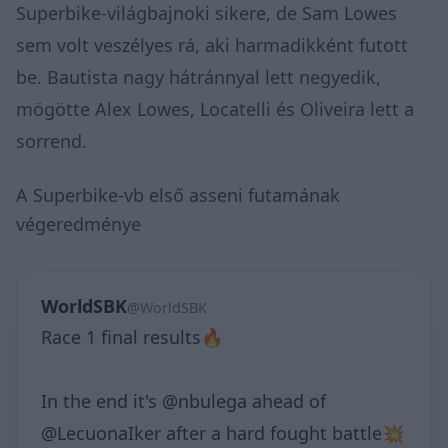
Superbike-világbajnoki sikere, de Sam Lowes
sem volt veszélyes rá, aki harmadikként futott
be. Bautista nagy hátránnyal lett negyedik,
mögötte Alex Lowes, Locatelli és Oliveira lett a
sorrend.
A Superbike-vb első asseni futamának
végeredménye
WorldSBK
@WorldSBK
Race 1 final results🔥
In the end it's @nbulega ahead of
@LecuonaIker after a hard fought battle💥