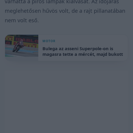
várhatta a piros lámpák kialvását. Az időjárás
meglehetősen hűvös volt, de a rajt pillanatában
nem volt eső.
MOTOR
Bulega az asseni Superpole-on is
magasra tette a mércét, majd bukott