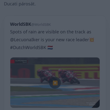
Ducati párosát.
WorldSBK
@WorldSBK
Spots of rain are visible on the track as
@LecuonaIker is your new race leader💥
#DutchWorldSBK 🇳🇱
▶