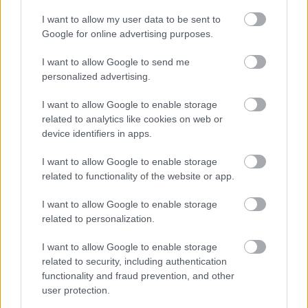
visszaelőzte Oliveirát, sőt, a hibázó Vierge
I want to allow my user data to be sent to
mellett is elment. A portugál pilóta nem sokkal
Google for online advertising purposes.
később újra összeszedte magát, és ő is
I want to allow Google to send me
megelőzte a gyári Yamaha versenyzőjét. Ebben
personalized advertising.
az időszakban nem igazán volt más említésre
I want to allow Google to enable storage
méltó esemény, ám a 15. körben eleredt az eső.
related to analytics like cookies on web or
device identifiers in apps.
I want to allow Google to enable storage
WorldSBK
@WorldSBK
related to functionality of the website or app.
Turn 1 is one of the top spots to fight
I want to allow Google to enable storage
around the Cathedral of Speed🔥💥
related to personalization.
#DutchWorldSBK 🇳🇱
I want to allow Google to enable storage
related to security, including authentication
functionality and fraud prevention, and other
user protection.